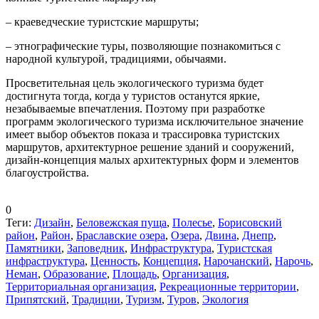
– краеведческие туристские маршруты;
– этнографические туры, позволяющие познакомиться с
народной культурой, традициями, обычаями.
Просветительная цель экологического туризма будет
достигнута тогда, когда у туристов останутся яркие,
незабываемые впечатления. Поэтому при разработке
программ экологического туризма исключительное значение
имеет выбор объектов показа и трассировка туристских
маршрутов, архитектурное решение зданий и сооружений,
дизайн-концепция малых архитектурных форм и элементов
благоустройства.
0
Теги:
Дизайн
,
Беловежская пуща
,
Полесье
,
Борисовский
район
,
Район
,
Браславские озера
,
Озера
,
Двина
,
Днепр
,
Памятники
,
Заповедник
,
Инфраструктура
,
Туристская
инфраструктура
,
Ценность
,
Концепция
,
Нарочанский
,
Нарочь
,
Неман
,
Образование
,
Площадь
,
Организация
,
Территориальная организация
,
Рекреационные территории
,
Припятский
,
Традиции
,
Туризм
,
Туров
,
Экология