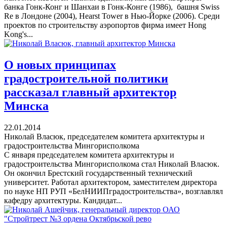
банка Гонк-Конг и Шанхаи в Гонк-Конге (1986), башня Swiss
Re в Лондоне (2004), Hearst Tower в Нью-Йорке (2006). Среди
проектов по строительству аэропортов фирма имеет Hong
Kong's...
О новых принципах
градостроительной политики
рассказал главный архитектор
Минска
22.01.2014
Николай Власюк, председателем комитета архитектуры и
градостроительства Мингорисполкома
С января председателем комитета архитектуры и
градостроительства Мингорисполкома стал Николай Власюк.
Он окончил Брестский государственный технический
университет. Работал архитектором, заместителем директора
по науке НП РУП «БелНИИПградостроительства», возглавлял
кафедру архитектуры. Кандидат...