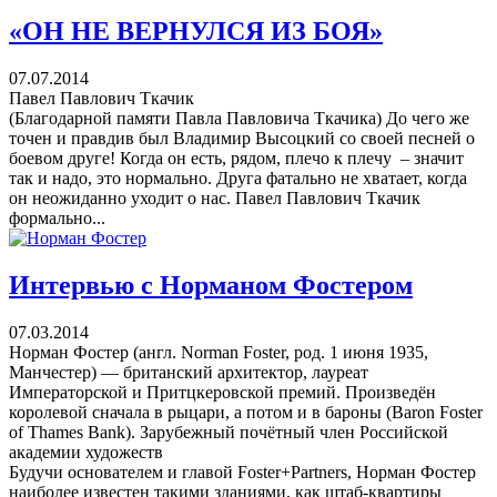
«ОН НЕ ВЕРНУЛСЯ ИЗ БОЯ»
07.07.2014
Павел Павлович Ткачик
(Благодарной памяти Павла Павловича Ткачика) До чего же
точен и правдив был Владимир Высоцкий со своей песней о
боевом друге! Когда он есть, рядом, плечо к плечу – значит
так и надо, это нормально. Друга фатально не хватает, когда
он неожиданно уходит о нас. Павел Павлович Ткачик
формально...
Интервью с Норманом Фостером
07.03.2014
Норман Фостер (англ. Norman Foster, род. 1 июня 1935,
Манчестер) — британский архитектор, лауреат
Императорской и Притцкеровской премий. Произведён
королевой сначала в рыцари, а потом и в бароны (Baron Foster
of Thames Bank). Зарубежный почётный член Российской
академии художеств
Будучи основателем и главой Foster+Partners, Норман Фостер
наиболее известен такими зданиями, как штаб-квартиры