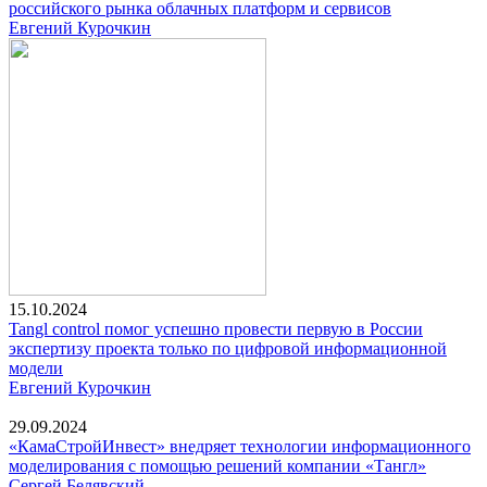
российского рынка облачных платформ и сервисов
Евгений Курочкин
15.10.2024
Tangl control помог успешно провести первую в России
экспертизу проекта только по цифровой информационной
модели
Евгений Курочкин
29.09.2024
«КамаСтройИнвест» внедряет технологии информационного
моделирования с помощью решений компании «Тангл»
Сергей Белявский