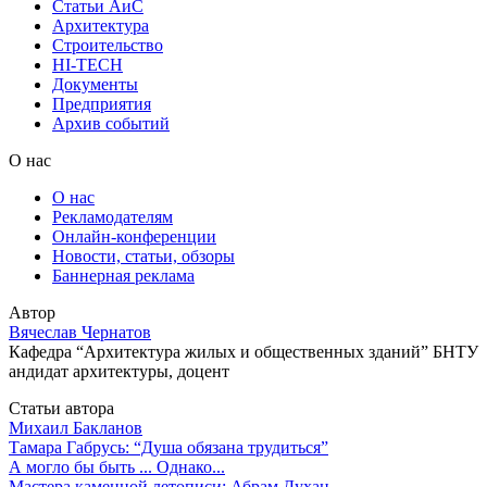
Статьи АиС
Архитектура
Строительство
HI-TECH
Документы
Предприятия
Архив событий
О нас
О нас
Рекламодателям
Онлайн-конференции
Новости, статьи, обзоры
Баннерная реклама
Автор
Вячеслав Чернатов
Кафедра “Архитектура жилых и общественных зданий” БНТУ
андидат архитектуры, доцент
Статьи автора
Михаил Бакланов
Тамара Габрусь: “Душа обязана трудиться”
А могло бы быть ... Однако...
Мастера каменной летописи: Абрам Духан