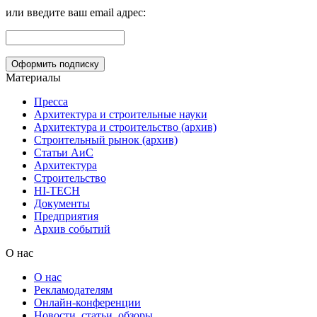
или введите ваш email адрес:
Материалы
Пресса
Архитектура и строительные науки
Архитектура и строительство (архив)
Строительный рынок (архив)
Статьи АиС
Архитектура
Строительство
HI-TECH
Документы
Предприятия
Архив событий
О нас
О нас
Рекламодателям
Онлайн-конференции
Новости, статьи, обзоры