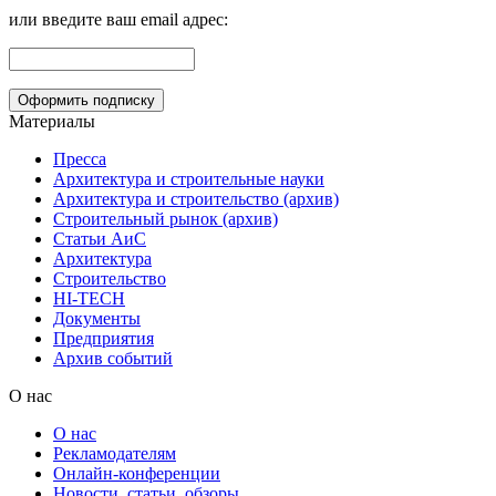
или введите ваш email адрес:
Материалы
Пресса
Архитектура и строительные науки
Архитектура и строительство (архив)
Строительный рынок (архив)
Статьи АиС
Архитектура
Строительство
HI-TECH
Документы
Предприятия
Архив событий
О нас
О нас
Рекламодателям
Онлайн-конференции
Новости, статьи, обзоры