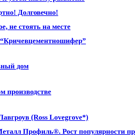
тно! Долговечно!
, не стоять на месте
П “Кричевцементношифер”
вный дом
м производстве
авгроув (Ross Lovegrove*)
Металл Профиль®. Рост популярности пр