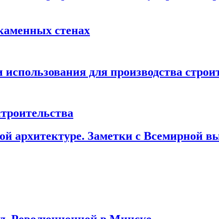
 каменных стенах
 использования для производства стро
строительства
ой архитектуре. Заметки с Всемирной 
ул. Революционной в Минске