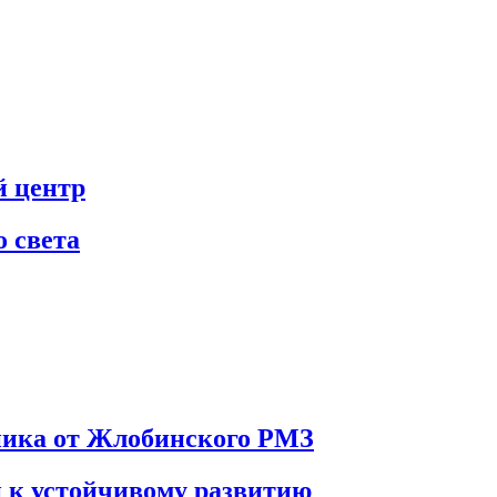
 центр
о света
хника от Жлобинского РМЗ
 к устойчивому развитию