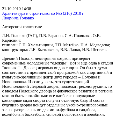
21.10.2010 14:38
Архитектура и строительство №5 (216) 2010 г.
Людмила Головко
Авторский коллектив:
Л.Н. Головко (ГАП), П.В. Баранов, С.А. Полякова, О.В.
Карпович;
генплан: С.П. Хмельницкий, Т.П. Матейко, Н.А. Медведева;
конструкторы: Л.Е. Бычковская, В.В. Лапко, И.В. Шестель
Древний Полоцк, невзирая на возраст, примеряет
современные молодежные “одежды”. Вот и еще одна в стадии
“пошива” – Дворец игровых видов спорта. Он был задуман в
соответствии с президентской программой как спортивный и
культурно-зрелищный центр двух городов – Полоцка и
Новополоцка. И если учесть, что существующий
Новополоцкий Ледовый дворец подлежит реконструкции, то
с вводом Полоцкого дворца за физическое развитие в регионе
можно быть спокойными: все наиболее популярные
командные виды спорта получат отличную базу. В состав
будущего дворца войдут отдельные учебно-тренировочные
залы c раздевальными для мини-футбола и гандбола,
волейбола и баскетбола, силовой подготовки и аэробики.