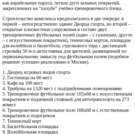
как корабельные паруса, легкие дуги зальных покрытий,
закрепленных на “палубе” учебно-тренировочного блока.
Строительство комплекса предполагалось в две очереди: в
первой – непосредственно здание Дворца спорта, во второй –
открытые плоскостные сооружения в составе двух
тренировочных футбольных полей (одно – с газонным, другое
– с искусственным покрытием), теннисных кортов, площадок
для волейбола и баскетбола, стрелкового тира с дистанцией
стрельбы 50 м и автостоянки для зрителей, размещенной по
первоначальному замыслу под футбольным полем (подобное
решение успешно реализовано в Москве).
1. Дворец игровых видов спорта
2. Гостиница на 60 мест
3. Кафе на 100 мест
4. Трибуны на 1320 мест с подтрибунными помещениями
5. Тренировочное футбольное поле 105x68 м с искусственным
покрытием и подземной стоянкой для автотранспорта на 273
м/мест
6. Тренировочное футбольное поле 106x68 м с естественным
покрытием и подогревом
7. Теннисный корт
8. Баскетбольная площадка
9. Волейбольная площадка