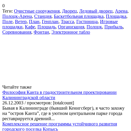
0
Теги:
Очистные сооружения
,
Дворец
,
Ледовый дворец
,
Арена
,
Полоцк-Арена
,
Станция
,
Баскетбольная площадка
,
Площадка
,
Поле
,
Ветер
,
План
,
Генплан
,
Трасса
,
Гостиница
,
Игровые
площадки
,
Кафе
,
Площадь
,
Организация
,
Полоцк
,
Прибыль
,
Соревнования
,
Фонтан
,
Электронное табло
Читайте также
Философия Канта в градостроительном проектировании
Калининградской области
26.12.2003 / просмотров: [totalcount]
Бывая в Калининграде (бывший Кенигсберг), я часто захожу
на “остров Канта”, где в уютном центральном парке города
реставрируется древний...
Комплексное решение программы устойчивого развития
городского поселка Копысь