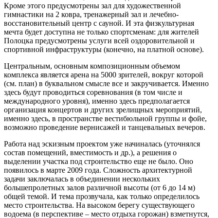
Кроме этого предусмотрены зал для художественной
гимнастики на 2 ковра, тренажерный зал и лечебно-
восстановительный центр с сауной. И эта физкультурная
мечта будет доступна не только спортсменам: для жителей
Полоцка предусмотрены услуги всей оздоровительной и
спортивной инфраструктуры (конечно, на платной основе).
Центральным, основным композиционным объемом
комплекса является арена на 5000 зрителей, вокруг которой
(см. план) в буквальном смысле все и закручивается. Именно
здесь будут проводиться соревнования (в том числе и
международного уровня), именно здесь предполагается
организация концертов и других зрелищных мероприятий,
именно здесь, в пространстве вестибюльной группы и фойе,
возможно проведение вернисажей и танцевальных вечеров.
Работа над эскизным проектом уже начиналась (уточнялся
состав помещений, вместимость и др.), а решения о
выделении участка под строительство еще не было. Оно
появилось в марте 2009 года. Сложность архитектурной
задачи заключалась в объединении нескольких
большепролетных залов различной высоты (от 6 до 14 м)
общей темой. И тема прозвучала, как только определилось
место строительства. На высоком берегу существующего
водоема (в перспективе – место отдыха горожан) взметнутся,