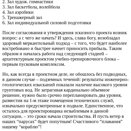
2. Зал худож. гимнастики
3. Зал баскетбола, волейбола
4. Зал аэробики
5. Тренажерный зал
6. Зал индивидуальной силовой подготовки
После согласования и утверждения эскизного проекта возник
вопрос: а с чего же начать? И здесь, слава богу, возобладал
здоровый меркантильный подход – с того, что будет наиболее
востребовано и быстрее начнет приносить прибыль. Таким
образом и началась работа над следующей стадией –
архитектурным проектом учебно-тренировочного блока –
первым пусковым комплексом.
Но, как всегда в проектном деле, не обошлось без подводных,
в данном случае – подземных течений: результаты инженерно-
геологических изысканий показали наличие высокого уровня
грунтовых вод. Не затрагивая кардинально объемное
решение, нужно было срочно перепланировать два уровня,
разместив на 1-м этаже помещения технических служб,
изначально предусмотренные в подвале. Единственное, что
осталось для проектировщика незыблемым в данной
ситуации, – это сроки начала строительства. И пусть ветер в
наших “парусах” будет попутным! Счастливого “плавания”
нашему “кораблю”!