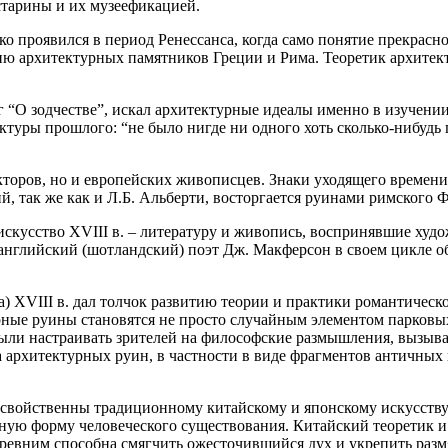
старины и их музеефикацией.
ко проявился в период Ренессанса, когда само понятие прекрасн
цию архитектурных памятников Греции и Рима. Теоретик архитект
 “О зодчестве”, искал архитектурные идеалы именно в изучении
ктуры прошлого: “не было нигде ни одного хоть сколько-нибудь 
екторов, но и европейских живописцев. Знаки уходящего време
так же как и Л.Б. Альберти, восторгается руинами римского Ф
искусство XVIII в. – литературу и живопись, воспринявшие ху
английский (шотландский) поэт Дж. Макферсон в своем цикле о
 XVIII в. дал толчок развитию теории и практики романтическо
турные руины становятся не просто случайным элементом парков
 настраивать зрителей на философские размышления, вызывать ч
ка архитектурных руин, в
частности в виде фрагментов античных
ойственны традиционному китайскому и японскому искусству. Ф
ную форму человеческого существования. Китайский теоретик и 
 древним способна смягчить ожесточившийся дух и укрепить разм