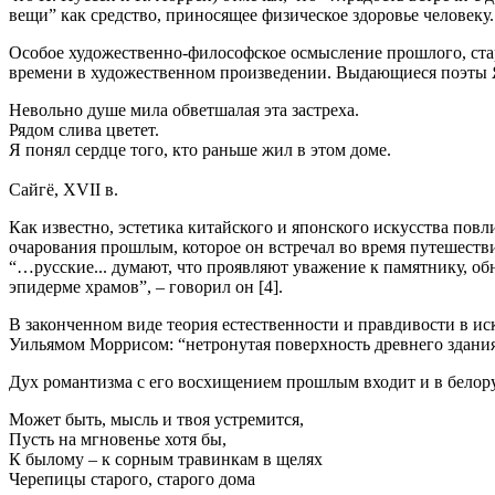
вещи” как средство, приносящее физическое здоровье человеку.
Особое художественно-философское осмысление прошлого, стар
времени в художественном произведении. Выдающиеся поэты Яп
Невольно душе мила обветшалая эта застреха.
Рядом слива цветет.
Я понял сердце того, кто раньше жил в этом доме.
Сайгё, XVII в.
Как известно, эстетика китайского и японского искусства пов
очарования прошлым, которое он встречал во время путешестви
“…русские... думают, что проявляют уважение к памятнику, обн
эпидерме храмов”, – говорил он [4].
В законченном виде теория естественности и правдивости в и
Уильямом Моррисом: “нетронутая поверхность древнего здания 
Дух романтизма с его восхищением прошлым входит и в белору
Может быть, мысль и твоя устремится,
П
усть на мгновенье хотя бы,
К былому – к сорным травинкам
в щелях
Черепицы старого, старого дома