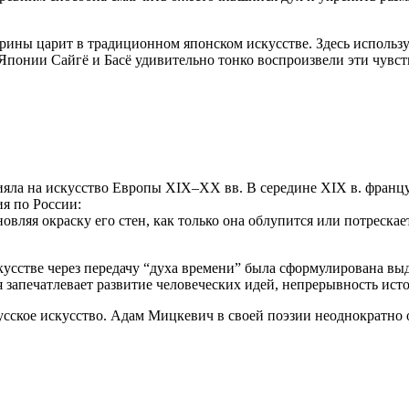
ины царит в традиционном японском искусстве. Здесь используе
онии Сайгё и Басё удивительно тонко воспроизвели эти чувства
лияла на искусство Европы XIX–XX вв. В середине XIX в. франц
я по России:
овляя окраску его стен, как только она облупится или потрескае
скусстве через передачу “духа времени” была сформулирована в
запечатлевает развитие человеческих идей, непрерывность истор
сское искусство. Адам Мицкевич в своей поэзии неоднократно 