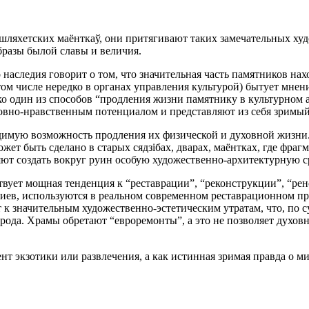
 шляхетских
маёнткаў,
они притягивают таких замечательных худ
бразы былой славы и величия.
наследия говорит о том, что значительная часть памятников на
том числе нередко в органах управления культурой) бытует мнени
ко один из способов “продления жизни памятнику в культурном а
овно-нравственным потенциалом и представляют из себя зримый
одимую возможность продления их физической и духовной жизни
ожет быть сделано в старых
сядзібах, дварах, маёнтках,
где фрагм
 создать вокруг руин особую художественно-архитектурную сред
твует мощная тенденция к “реставрации”, “реконструкции”, “ре
ериев, используются в реальном современном реставрационном пр
 к значительным художественно-эстетическим утратам, что, по с
да. Храмы обретают “евроремонты”, а это не позволяет духовно 
нт экзотики или развлечения, а как истинная зримая правда о 