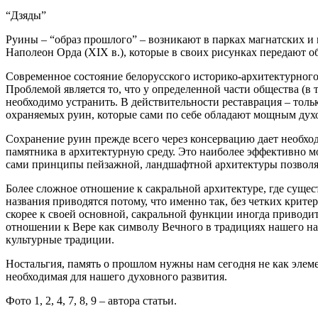
“Дзяды”
Руины – “образ прошлого” – возникают в парках магнатских и
Наполеон Орда (XIX в.), которые в своих рисунках передают о
Современное состояние белорусского историко-архитектурного 
Проблемой является то, что у определенной части общества (в 
необходимо устранить. В действительности реставрация – толь
охраняемых руин, которые сами по себе обладают мощным дух
Сохранение руин
прежде всего через консервацию дает необх
памятника в архитектурную среду. Это наиболее эффективно м
сами принципы пейзажной, ландшафтной архитектуры позволяют
Более сложное отношение к сакральной архитектуре, где сущес
названия приводятся потому, что именно так, без четких крит
скорее к своей основной, сакральной функции иногда приводит
отношении к Вере как символу Вечного в традициях нашего наро
культурные традиции.
Ностальгия, память о прошлом нужны нам сегодня не как элеме
необходимая для нашего духовного развития.
Фото 1, 2, 4, 7, 8, 9 – автора статьи.