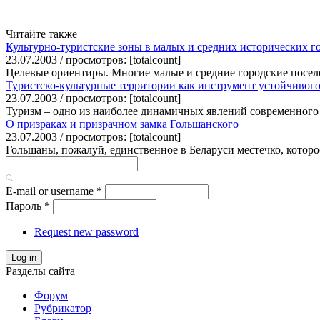
Читайте также
Культурно-туристские зоны в малых и средних исторических г
23.07.2003 / просмотров: [totalcount]
Целевые ориентиры. Многие малые и средние городские посел
Туристско-культурные территории как инструмент устойчивого
23.07.2003 / просмотров: [totalcount]
Туризм – одно из наиболее динамичных явлений современного 
О призраках и призрачном замка Гольшанского
23.07.2003 / просмотров: [totalcount]
Гольшаны, пожалуй, единственное в Беларуси местечко, которое
E-mail or username
*
Пароль
*
Request new password
Log in
Разделы сайта
Форум
Рубрикатор