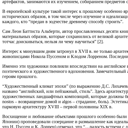
артефактов, занимаются их изучением, собиранием предметов 
В европейской культуре такой интерес к прошлому особенно яр
исторических образов, в том числе через изучение и идеализа
каждого, кто “предан в зодчестве древнему способу строить”.
Сам Леон Баттиста Альберти, автор прославленных десяти книг
материальных образов, которые сохранились от великой архите
тотчас доискиваться, нельзя ли чему научиться” [2].
Интерес к минувшим дням затронул в XVII в. не только архит
живописцами Никола Пуссеном и Клодом Лорреном. Последний, 
Именно эти художники повлияли впоследствии на английское 
поэтического и художественного вдохновения. Замечательный 
героям прошлого.
“Художественный климат эпохи” (по выражению Д.С. Лихачева)
названо “английский, или пейзажный, стиль”. Здесь архитек
художественных ландшафтных композиций, которые должны были
nostos – возвращение домой и algos – страдание, боль). Эстети
парковую архитектуру XVIII – первой половины XIX в.
Восхищение и любование объектами прошлого особенно были св
Японии) проповедовали созерцание и размышление как идеаль
что Н. Пуссен и К. Лоррен) отмечал, что “…радость встречи с