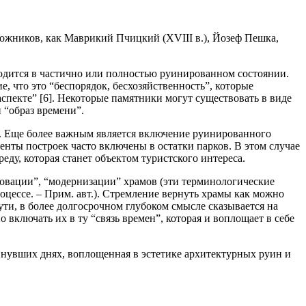
ожников, как Маврикий Пчицкий (XVIII в.), Йозеф Пешка,
ходится в частично или полностью руинированном состоянии.
е, что это “беспорядок, бесхозяйственность”, которые
спекте” [6]. Некоторые памятники могут существовать в виде
 “образ времени”.
. Еще более важным является включение руинированного
енты построек часто включены в остатки парков. В этом случае
у, которая станет объектом туристского интереса.
новации”, “модернизации” храмов (эти терминологические
оцессе. –
Прим. авт
.). Стремление вернуть храмы как можно
ути, в более долгосрочном глубоком смысле сказывается на
включать их в ту “связь времен”, которая и воплощает в себе
минувших днях, воплощенная в эстетике архитектурных руин и