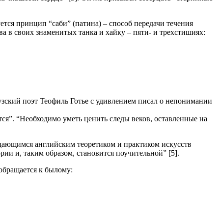
тся принцип “саби” (патина) – способ передачи течения
 в своих знаменитых танка и хайку – пяти- и трехстишиях:
узский поэт Теофиль Готье с удивлением писал о непонимании
тся”. “Необходимо уметь ценить следы веков, оставленные на
ыдающимся английским теоретиком и практиком искусств
ии и, таким образом, становится поучительной” [5].
обращается к былому: