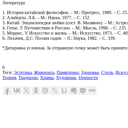
Литература
1. История китайской философии. – М.: Прогресс, 1989. – С. 25.
2. Альберти, Л.Б. – М.: Наука, 1977. – С. 152.
3. Китай: Энциклопедия любви (сост. В. Малявин). – М.: Астрель
4. Готье, Т. Путешествие в Россию. – М.: Мысль, 1998. – С. 235.
5. Моррис, У. Искусство и жизнь. – М.: Искусство, 1973. – С. 40
6. Лихачев, Д.С. Поэзия садов. – Л.: Наука, 1982. – С. 339.
*Датировка условная. За отправную точку может быть принято
0
Теги:
Эстетика
,
Живопись
,
Памятники
,
Здоровье
,
Стиль
,
Искус
Теория
,
Традиции
,
Храмы
,
Художник
,
Ценности