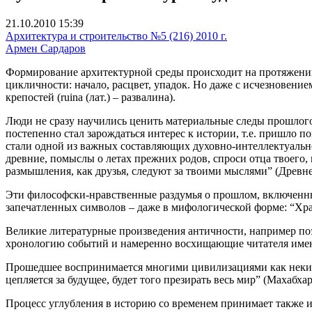
21.10.2010 15:39
Архитектура и строительство №5 (216) 2010 г.
Армен Сардаров
Формирование архитектурной среды происходит на протяжении
цикличности: начало, расцвет, упадок. Но даже с исчезновени
крепостей (ruina (лат.) – развалина).
Люди не сразу научились ценить материальные следы прошлого
постепенно стал зарождаться
интерес
к истории
, т.е. пришло 
стали одной из важных составляющих духовно-интеллектуально
древние, помыслы о летах прежних родов, спроси отца твоего, и
размышления, как друзья, следуют за твоими мыслями” (Древнекит
Эти философски-нравственные раздумья о прошлом, включенны
запечатленных символов – даже в мифологической форме: “Хра
Великие литературные произведения античности, например по
хронологию событий и намеренно восхищающие читателя име
Прошедшее воспринимается многими цивилизациями как некий 
цепляется за будущее, будет того презирать весь мир” (Махабхара
Процесс углубления в историю со временем принимает также 