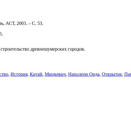
, АСТ, 2003. – С. 53.
5.
 строительство древнешумерских городов.
ство
,
История
,
Китай
,
Мицкевич
,
Наполеон Орда
,
Открытие
,
Па