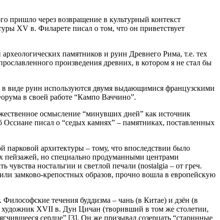
ого пришло через возвращение в культурный контекст
уры ХV в. Филарете писал о том, что он приветствует
 археологических памятников и руин Древнего Рима, т.е. тех
прославленного произведения древних, в котором я не стал бы
ни в виде руин используются двумя выдающимися французскими
орума в своей работе “Кампо Ваччино”.
дожественное осмысление “минувших дней” как источник
б Оссиане писал о “седых камнях” – памятниках, поставленных
й парковой архитектуры – тому, что впоследствии было
ых пейзажей, но специально продуманными центрами
увства ностальгии и светлой печали (nostalgia – от греч.
 или замково-крепостных образов, прочно вошла в европейскую
илософские течения буддизма – чань (в Китае) и дзён (в
художник XVII в. Дун Цичан (творивший в том же столетии,
ягчившееся сердце” [3]. Он же призывал созерцать “старинные