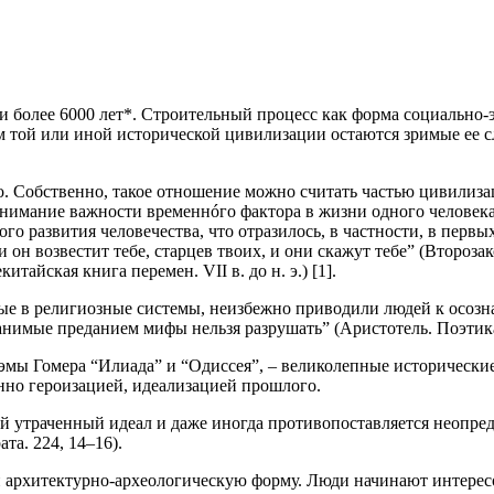
 более 6000 лет*. Строительный процесс как форма социально-
ем той или иной исторической цивилизации остаются зримые ее 
. Собственно, такое отношение можно считать частью цивилизац
понимание важности временнóго фактора в жизни одного человека
го развития человечества, что отразилось, в частности, в пер
 он возвестит тебе, старцев твоих, и они скажут тебе” (Второза
айская книга перемен. VII в. до н. э.) [1].
е в религиозные системы, неизбежно приводили людей к осозн
нимые преданием мифы нельзя разрушать” (Аристотель. Поэтика
эмы Гомера “Илиада” и “Одиссея”, – великолепные исторически
нно героизацией,
идеализацией прошлого
.
утраченный идеал и даже иногда противопоставляется неопред
та. 224, 14–16).
и архитектурно-археологическую форму. Люди начинают интерес