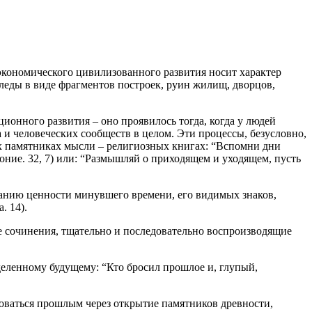
экономического цивилизованного развития носит характер
следы в виде фрагментов построек, руин жилищ, дворцов,
ионного развития – оно проявилось тогда, когда у людей
 и человеческих сообществ в целом. Эти процессы, безусловно,
вых памятниках мысли – религиозных книгах: “Вспомни дни
коние. 32, 7) или: “Размышляй о приходящем и уходящем, пусть
анию ценности минувшего времени, его видимых знаков,
. 14).
е сочинения, тщательно и последовательно воспроизводящие
еленному будущему: “Кто бросил прошлое и, глупый,
оваться прошлым через открытие памятников древности,