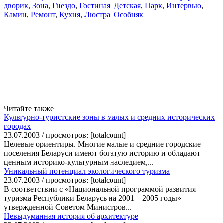
дворик
,
Зона
,
Гнездо
,
Гостиная
,
Детская
,
Парк
,
Интервью
,
Камин
,
Ремонт
,
Кухня
,
Люстра
,
Особняк
Читайте также
Культурно-туристские зоны в малых и средних исторических
городах
23.07.2003 / просмотров: [totalcount]
Целевые ориентиры. Многие малые и средние городские
поселения Беларуси имеют богатую историю и обладают
ценным историко-культурным наследием,...
Уникальный потенциал экологического туризма
23.07.2003 / просмотров: [totalcount]
В соответствии с «Национальной программой развития
туризма Республики Беларусь на 2001—2005 годы»
утвержденной Советом Министров...
Невыдуманная история об архитектуре