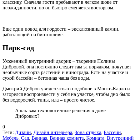
классику. Сначала гости пребывают в легком шоке от
неожиданности, но он быстро сменяется восторгом.
Еще один повод для гордости – эксклюзивный камин,
работающий на биотопливе.
Парк-сад
Ухоженный внутренний дворик – творение Полины
Дибровой, она постоянно следит там за порядком, покупает
необычные сорта растений и винограда. Есть на участке и
сухой бассейн – бетонная чаша без воды.
Дмитрий Дибров увидел что-то подобное в Монте-Карло и
загорелся воспроизвести у себя на участке, чтобы дно было
без водорослей, тины, ила – просто чистое.
А как вам технологичные решения в доме
Дибровых?
0
Теги:
Дизайн
,
Дизайн интерьера
,
Зона отдыха
,
Бассейн
,
Мебель
,
Сад
,
Ванная
,
Ванная комната
,
Комната
,
Внутренний