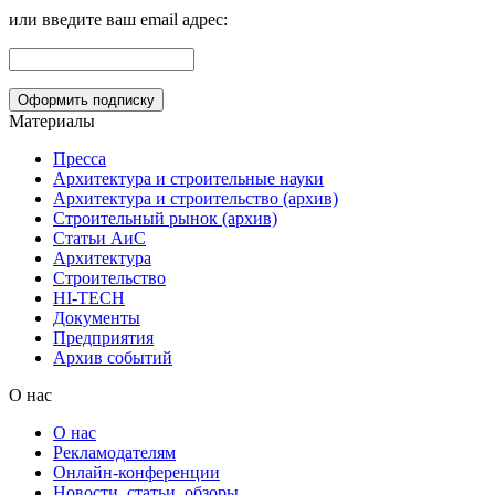
или введите ваш email адрес:
Материалы
Пресса
Архитектура и строительные науки
Архитектура и строительство (архив)
Строительный рынок (архив)
Статьи АиС
Архитектура
Строительство
HI-TECH
Документы
Предприятия
Архив событий
О нас
О нас
Рекламодателям
Онлайн-конференции
Новости, статьи, обзоры