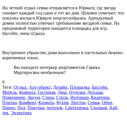
На летний отдых семья отправляется в Юрмалу, где звезда
снимает каждый год один и тот же дом. Шоумен отмечает, что
покупка жилья в Юрмале нецелесообразна. Арендуемый
домик полностью отвечает требованиям звездной семьи. На
придомовой территории находится площадка для игр,
бассейн, зоны отдыха.
Внутреннее убранство дома выполнено в пастельных бежево-
коричневых тонах.
Вы находите интерьер апартаментов Гарика
Мартиросяна необычным?
0
Теги:
Отдых
,
Арт-объект
,
Дизайн
,
Площадка
,
Бассейн
,
Мебель
,
Комната
,
Гостиная
,
Дача
,
Отделка
,
Детская
,
Помещение
,
Звезда
,
Стена
,
Стиль
,
Интерьер
,
Квартира
,
Плитка
,
Комфорт
,
Кровать
,
Кухня
,
Люстра
,
Семья
,
Обои
,
Панно
,
Пол
,
Покупка
,
потолок
,
Сантехника
,
Спальня
,
Хай-
тек
,
Эклектика