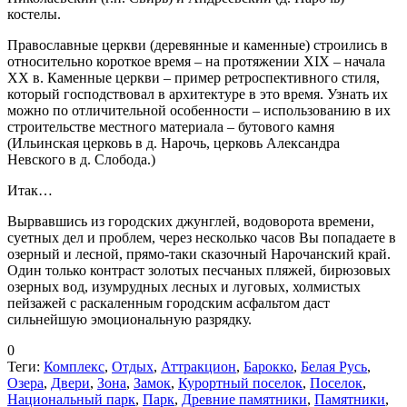
костелы.
Православные церкви (деревянные и каменные) строились в
относительно короткое время – на протяжении XIX – начала
XX в. Каменные церкви – пример ретроспективного стиля,
который господствовал в архитектуре в это время. Узнать их
можно по отличительной особенности – использованию в их
строительстве местного материала – бутового камня
(Ильинская церковь в д. Нарочь, церковь Александра
Невского в д. Слобода.)
Итак…
Вырвавшись из городских джунглей, водоворота времени,
суетных дел и проблем, через несколько часов Вы попадаете в
озерный и лесной, прямо-таки сказочный Нарочанский край.
Один только контраст золотых песчаных пляжей, бирюзовых
озерных вод, изумрудных лесных и луговых, холмистых
пейзажей с раскаленным городским асфальтом даст
сильнейшую эмоциональную разрядку.
0
Теги:
Комплекс
,
Отдых
,
Аттракцион
,
Барокко
,
Белая Русь
,
Озера
,
Двери
,
Зона
,
Замок
,
Курортный поселок
,
Поселок
,
Национальный парк
,
Парк
,
Древние памятники
,
Памятники
,