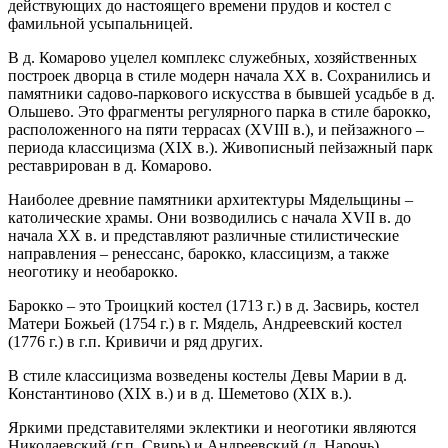
действующих до настоящего времени прудов и костел с
фамильной усыпальницей.
В д. Комарово уцелел комплекс служебных, хозяйственных
построек дворца в стиле модерн начала XX в. Сохранились и
памятники садово-паркового искусства в бывшей усадьбе в д.
Ольшево. Это фрагменты регулярного парка в стиле барокко,
расположенного на пяти террасах (XVIII в.), и пейзажного –
периода классицизма (XIX в.). Живописный пейзажный парк
реставрирован в д. Комарово.
Наиболее древние памятники архитектуры Мядельщины –
католические храмы. Они возводились с начала XVII в. до
начала XX в. и представляют различные стилистические
направления – ренессанс, барокко, классицизм, а также
неоготику и необарокко.
Барокко – это Троицкий костел (1713 г.) в д. Засвирь, костел
Матери Божьей (1754 г.) в г. Мядель, Андреевский костел
(1776 г.) в г.п. Кривичи и ряд других.
В стиле классицизма возведены костелы Девы Марии в д.
Константиново (XIX в.) и в д. Шеметово (XIX в.).
Яркими представителями эклектики и неоготики являются
Николаевский (г.п. Свирь) и Андреевский (д. Нарочь)