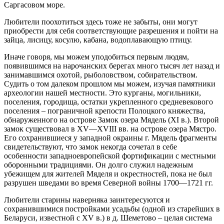
Саргасовом море.
Любители поохотиться здесь тоже не забыты, они могут
приобрести для себя соответствующие разрешения и пойти на
зайца, лисицу, косулю, кабана, водоплавающую птицу.
Иначе говоря, мы можем уподобиться первым людям,
появившимся на нарочанских берегах много тысяч лет назад и
занимавшимся охотой, рыболовством, собирательством.
Судить о том далеком прошлом мы можем, изучая памятники
археологии нашей местности. Это курганы, могильники,
поселения, городища, остатки укрепленного средневекового
поселения – пограничной крепости Полоцкого княжества,
обнаруженного на острове Замок озера Мядель (XI в.). Второй
замок существовал в XV—XVIII вв. на острове озера Мястро.
Его сохранившиеся у западной окраины г. Мядель фрагменты
свидетельствуют, что замок некогда сочетал в себе
особенности западноевропейской фортификации с местными
оборонными традициями. Он долго служил надежным
убежищем для жителей Мяделя и окрестностей, пока не был
разрушен шведами во время Северной войны 1700—1721 гг.
Любители старины наверняка заинтересуются и
сохранившимися постройками усадьбы (одной из старейших в
Беларуси, известной с XV в.) в д. Шеметово – целая система