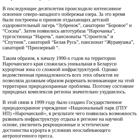
В последующие десятилетия происходило интенсивное
освоение северо-западного побережья озера. За это время
были построены и приняли отдыхающих детский
оздоровительный лагерь “Зубренок”, санатории “Боровое” и
“Сосны”. Затем появились автотурбаза “Нарочанка”,
тургостиница “Нарочь”, пансионаты “Строитель” и
“Спутник”, санаторий “Белая Русь”, пансионат “Журавушка”,
санаторий “Приозерный “.
Таким образом, к началу 1990-х годов на территории
Нарочанского края сложилась уникальная в Беларуси
курортная зона со сложной инфраструктурой. Однако
ведомственная принадлежность всех этих объектов не
позволяла должным образом разрешать возникающие на этой
территории природоохранные проблемы. Поэтому состояние
природных комплексов региона значительно ухудшилось.
В этой связи в 1999 году было создано Государственное
природоохранное учреждение «Национальный парк (ГПУ
НП) «Нарочанский», в результате чего появилась возможность
развивать инфраструктуру отдыха в регионе на научной
основе, увеличить рекреационные и эстетические
достоинства курорта в условиях неослабевающего
антропогенного пресса.