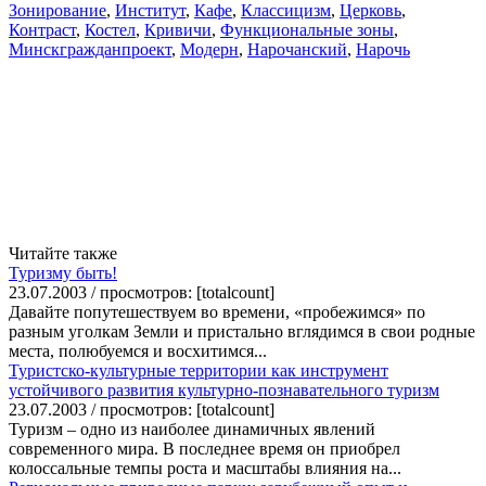
Зонирование
,
Институт
,
Кафе
,
Классицизм
,
Церковь
,
Контраст
,
Костел
,
Кривичи
,
Функциональные зоны
,
Минскгражданпроект
,
Модерн
,
Нарочанский
,
Нарочь
Читайте также
Туризму быть!
23.07.2003 / просмотров: [totalcount]
Давайте попутешествуем во времени, «пробежимся» по
разным уголкам Земли и пристально вглядимся в свои родные
места, полюбуемся и восхитимся...
Туристско-культурные территории как инструмент
устойчивого развития культурно-познавательного туризм
23.07.2003 / просмотров: [totalcount]
Туризм – одно из наиболее динамичных явлений
современного мира. В последнее время он приобрел
колоссальные темпы роста и масштабы влияния на...