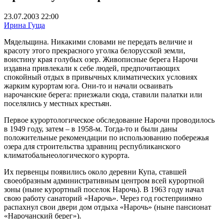
23.07.2003 22:00
Ирина Гуща
Мядельщина. Никакими словами не передать величие и
красоту этого прекрасного уголка белорусской земли,
воистину края голубых озер. Живописные берега Нарочи
издавна привлекали к себе людей, предпочитающих
спокойный отдых в привычных климатических условиях
жарким курортам юга. Они-то и начали осваивать
нарочанские берега: приезжали сюда, ставили палатки или
поселялись у местных крестьян.
Первое курортологическое обследование Нарочи проводилось
в 1949 году, затем – в 1958-м. Тогда-то и были даны
положительные рекомендации по использованию побережья
озера для строительства здравниц республиканского
климатобальнеологического курорта.
Их первенцы появились около деревни Купа, ставшей
своеобразным административным центром всей курортной
зоны (ныне курортный поселок Нарочь). В 1963 году начал
свою работу санаторий «Нарочь». Через год гостеприимно
распахнул свои двери дом отдыха «Нарочь» (ныне пансионат
«Нарочанский берег»).