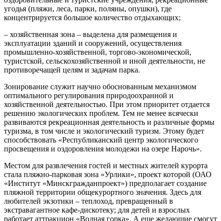
угодья (пляжи, леса, парки, поляны, опушки), где
концентрируется большое количество отдыхающих;
– хозяйственная зона – выделена для размещения и
эксплуатации зданий и сооружений, осуществления
промышленно-хозяйственной, торгово-экономической,
туристской, сельскохозяйственной и иной деятельности, не
противоречащей целям и задачам парка.
Зонирование служит научно обоснованным механизмом
оптимального регулирования природоохранной и
хозяйственной деятельностью. При этом приоритет отдается
решению экологических проблем. Тем не менее всячески
развиваются рекреационная деятельность и различные формы
туризма, в том числе и экологический туризм. Этому будет
способствовать «Республиканский центр экологического
просвещения и оздоровления молодежи на озере Нарочь».
Местом для развлечения гостей и местных жителей курорта
стала пляжно-парковая зона «Урлики», проект которой (ОАО
«Институт «Минскгражданпроект») предполагает создание
пляжной территории общекурортного значения. Здесь для
любителей экзотики – теплоход, превращенный в
экстравагантное кафе-дискотеку; для детей и взрослых
работает аттракцион «Водная горка». А еще желающие смогут