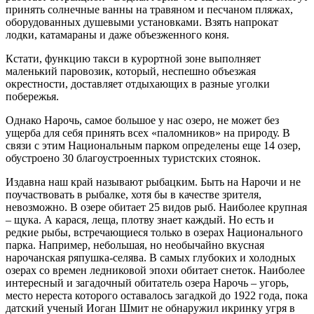
принять солнечные ванны на травяном и песчаном пляжах,
оборудованных душевыми установками. Взять напрокат
лодки, катамараны и даже объезженного коня.
Кстати, функцию такси в курортной зоне выполняет
маленький паровозик, который, неспешно объезжая
окрестности, доставляет отдыхающих в разные уголки
побережья.
Однако Нарочь, самое большое у нас озеро, не может без
ущерба для себя принять всех «паломников» на природу. В
связи с этим Национальным парком определены еще 14 озер,
обустроено 30 благоустроенных туристских стоянок.
Издавна наш край называют рыбацким. Быть на Нарочи и не
поучаствовать в рыбалке, хотя бы в качестве зрителя,
невозможно. В озере обитает 25 видов рыб. Наиболее крупная
– щука. А карася, леща, плотву знает каждый. Но есть и
редкие рыбы, встречающиеся только в озерах Национального
парка. Например, небольшая, но необычайно вкусная
нарочанская ряпушка-селява. В самых глубоких и холодных
озерах со времен ледниковой эпохи обитает снеток. Наиболее
интересный и загадочный обитатель озера Нарочь – угорь,
место нереста которого оставалось загадкой до 1922 года, пока
датский ученый Иоган Шмит не обнаружил икринку угря в