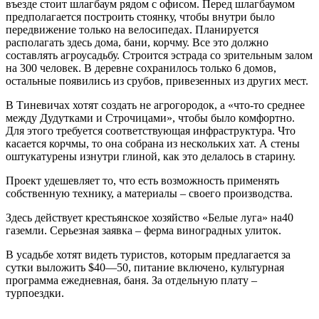
въезде стоит шлагбаум рядом с офисом. Перед шлагбаумом
предполагается построить стоянку, чтобы внутри было
передвижение только на велосипедах. Планируется
располагать здесь дома, бани, корчму. Все это должно
составлять агроусадьбу. Строится эстрада со зрительным залом
на 300 человек. В деревне сохранилось только 6 домов,
остальные появились из срубов, привезенных из других мест.
В Тиневичах хотят создать не агрогородок, а «что-то среднее
между Дудутками и Строчицами», чтобы было комфортно.
Для этого требуется соответствующая инфраструктура. Что
касается корчмы, то она собрана из нескольких хат. А стены
оштукатурены изнутри глиной, как это делалось в старину.
Проект удешевляет то, что есть возможность применять
собственную технику, а материалы – своего производства.
Здесь действует крестьянское хозяйство «Белые луга» на40
газемли. Серьезная заявка – ферма виноградных улиток.
В усадьбе хотят видеть туристов, которым предлагается за
сутки выложить $40—50, питание включено, культурная
программа ежедневная, баня. За отдельную плату –
турпоездки.