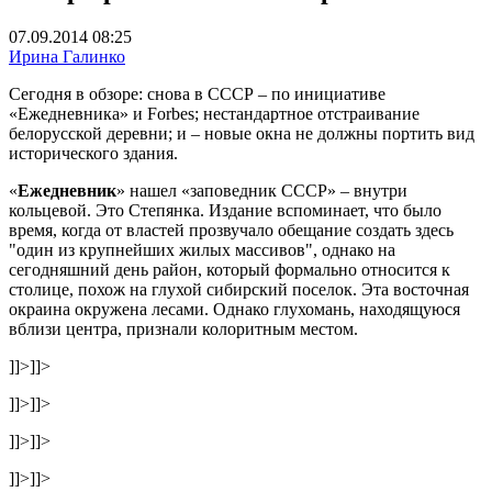
07.09.2014 08:25
Ирина Галинко
Сегодня в обзоре: снова в СССР – по инициативе
«Ежедневника» и Forbes; нестандартное отстраивание
белорусской деревни; и – новые окна не должны портить вид
исторического здания.
«
Ежедневник
» нашел «заповедник СССР» – внутри
кольцевой. Это Степянка. Издание вспоминает, что было
время, когда от властей прозвучало обещание создать здесь
"один из крупнейших жилых массивов", однако на
сегодняшний день район, который формально относится к
столице, похож на глухой сибирский поселок. Эта восточная
окраина окружена лесами. Однако глухомань, находящуюся
вблизи центра, признали колоритным местом.
]]>
]]>
]]>
]]>
]]>
]]>
]]>
]]>