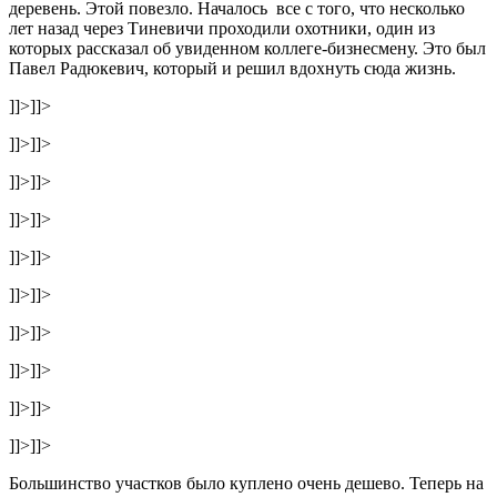
деревень. Этой повезло. Началось все с того, что несколько
лет назад через Тиневичи проходили охотники, один из
которых рассказал об увиденном коллеге-бизнесмену. Это был
Павел Радюкевич, который и решил вдохнуть сюда жизнь.
]]>
]]>
]]>
]]>
]]>
]]>
]]>
]]>
]]>
]]>
]]>
]]>
]]>
]]>
]]>
]]>
]]>
]]>
]]>
]]>
Большинство участков было куплено очень дешево. Теперь на