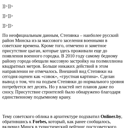
]]>
]]>
]]>
]]>
]]>
]]>
По неофициальным данным, Степянка – наиболее русский
район Минска из-за массового заселения военными в
советские времена. Кроме того, отмечено и заметное
присутствие цыган, которые здесь проживали еще до
появления военного городка. В 2010 году самому бедному
району города обещали массовую застройку на полмиллиона
квадратных метров. Больше никаких действий в этом
направлении не отмечалось. Внешний вид Степянки на
сегодня оценен как «совок», «грустная картина». Сделан
вывод о том, что на подъем Степянки до нормального уровня
потребуется лет десять. Но у властей нет планов даже по
сносу. Присутствие строителей было обнаружено благодаря
единственному подъемному крану.
Тему советского облика в архитектуре подхватил
Оnliner.by
,
обратившись к
Forbes,
который, как ранее сообщалось,
включил Минск в туристический рейтинг постсоветского