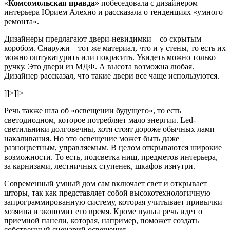
«
Комсомольская правда
» побеседовала с дизайнером
интерьера Юрием Алехно и рассказала о тенденциях «умного
ремонта».
Дизайнеры предлагают двери-невидимки – со скрытым
коробом. Снаружи – тот же материал, что и у стены, то есть их
можно оштукатурить или покрасить. Увидеть можно только
ручку. Это двери из МДФ. А высота возможна любая.
Дизайнер рассказал, что такие двери все чаще используются.
]]>
]]>
Речь также шла об «освещении будущего», то есть
светодиодном, которое потребляет мало энергии. Led-
светильники долговечны, хотя стоят дороже обычных ламп
накаливания. Но это освещение может быть даже
разноцветным, управляемым. В целом открываются широкие
возможности. То есть, подсветка ниш, предметов интерьера,
за карнизами, лестничных ступенек, шкафов изнутри.
Современный умный дом сам включает свет и открывает
шторы, так как представляет собой высокотехнологичную
запрограммированную систему, которая учитывает привычки
хозяина и экономит его время. Кроме пульта речь идет о
приемной панели, которая, например, поможет создать
собственный сценарий освещения.