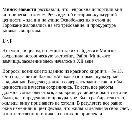
Минск-Новости
рассказали, что «евроокна испортили вид
исторического дома». Речь идет об историко-культурной
ценности – здании на улице Освобождения в столице.
Горожане жаловались на это требование, и прокуратура
занялась вопросом.
]]>
]]>
Эта улица в целом, и немного таких найдется в Минске,
сохранила историческую застройку. Район Минского
замчища, заселение здесь началось в XII веке.
Вопросы возникли по зданию из красного кирпича – № 13.
Оно под защитой Закона «Аб ахове гiсторыка-культурнай
спадчыны». Владелец должен содержать здание так, чтобы
ценностные качества сохранились. То есть, все работы
должны согласовываться, а во время установки окон этого не
было, как определили в прокуратуре. Было разбирательство,
жильцы вину признавать не хотели. В результате все равно
окна изменили в цвет фасада, что жильцы делали за свой счет,
и к ответственности никого из них не привлекли.