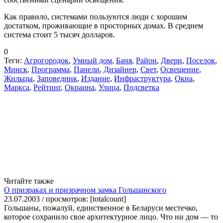
Как правило, системами пользуются люди с хорошим
достатком, проживающие в просторных домах. В среднем
система стоит 5 тысяч долларов.
0
Теги:
Агрогородок
,
Умный дом
,
Баня
,
Район
,
Двери
,
Поселок
,
Минск
,
Программа
,
Панели
,
Дизайнер
,
Свет
,
Освещение
,
Жильцы
,
Заповедник
,
Издание
,
Инфраструктура
,
Окна
,
Маркса
,
Рейтинг
,
Окраина
,
Улица
,
Подсветка
Читайте также
О призраках и призрачном замка Гольшанского
23.07.2003 / просмотров: [totalcount]
Гольшаны, пожалуй, единственное в Беларуси местечко,
которое сохранило свое архитектурное лицо. Что ни дом — то