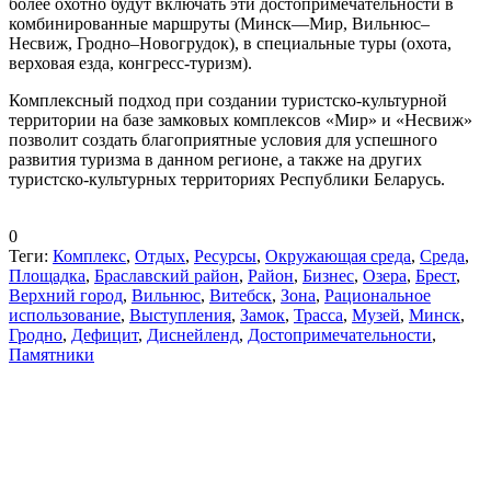
более охотно будут включать эти достопримечательности в
комбинированные маршруты (Минск—Мир, Вильнюс–
Несвиж, Гродно–Новогрудок), в специальные туры (охота,
верховая езда, конгресс-туризм).
Комплексный подход при создании туристско-культурной
территории на базе замковых комплексов «Мир» и «Несвиж»
позволит создать благоприятные условия для успешного
развития туризма в данном регионе, а также на других
туристско-культурных территориях Республики Беларусь.
0
Теги:
Комплекс
,
Отдых
,
Ресурсы
,
Окружающая среда
,
Среда
,
Площадка
,
Браславский район
,
Район
,
Бизнес
,
Озера
,
Брест
,
Верхний город
,
Вильнюс
,
Витебск
,
Зона
,
Рациональное
использование
,
Выступления
,
Замок
,
Трасса
,
Музей
,
Минск
,
Гродно
,
Дефицит
,
Диснейленд
,
Достопримечательности
,
Памятники