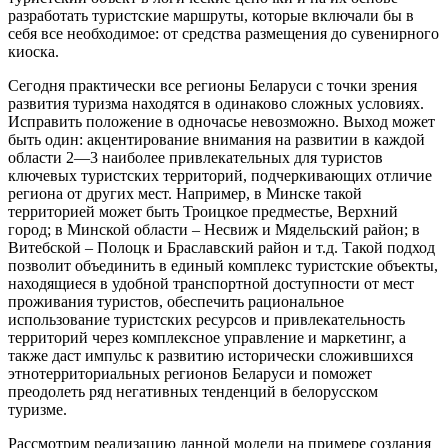
разработать туристские маршруты, которые включали бы в
себя все необходимое: от средства размещения до сувенирного
киоска.
Сегодня практически все регионы Беларуси с точки зрения
развития туризма находятся в одинаково сложных условиях.
Исправить положение в одночасье невозможно. Выход может
быть один: акцентирование внимания на развитии в каждой
области 2—3 наиболее привлекательных для туристов
ключевых туристских территорий, подчеркивающих отличие
региона от других мест. Например, в Минске такой
территорией может быть Троицкое предместье, Верхний
город; в Минской области – Несвиж и Мядельский район; в
Витебской – Полоцк и Браславский район и т.д. Такой подход
позволит объединить в единый комплекс туристские объекты,
находящиеся в удобной транспортной доступности от мест
проживания туристов, обеспечить рациональное
использование туристских ресурсов и привлекательность
территорий через комплексное управление и маркетинг, а
также даст импульс к развитию исторически сложившихся
этнотерриториальных регионов Беларуси и поможет
преодолеть ряд негативных тенденций в белорусском
туризме.
Рассмотрим реализацию данной модели на примере создания