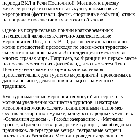
периода ВКЛ и Речи Посполитой. Мотивом к приезду
жителей республики могут стать культурно-массовые
мероприятия (фестивали, фэсты, спортивные события), отдых
на природе с посещением туристских объектов.
Одной из побудительных причин кратковременных
путешествий являются культурно-развлекательные
мероприятия. По данным ВТО, развлечения как основной
мотив путешествий превосходят по значимости туристско-
экскурсионные программы. Эта тенденция отмечается во
многих странах мира. Например, во Франции на первом месте
по посещаемости стоит Диснейленд, и только затем Лувр.
Поэтому очень важно сформировать календарь
привлекательных для туристов мероприятий, проводимых в
данном регионе, делая основной акцент на местных
традициях.
Культурно-массовые мероприятия могут быть серьезным
мотивом увеличения количества туристов. Некоторые
мероприятия можно сделать традиционными (например,
фестиваль старинной музыки, конкурсы народных умельцев:
«Саламяныя дзiвосы», «Разьбы зачараванне», «Матчыны
кросы», «Траецкi фэст», рыцарские турниры, ряд обрядовых
праздников, литературные вечера, театральные встречи,
выступления батлейки). Местом проведения зрелищных