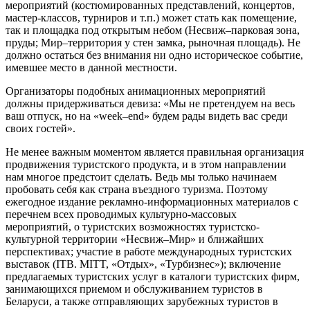
мероприятий (костюмированных представлений, концертов,
мастер-классов, турниров и т.п.) может стать как помещение,
так и площадка под открытым небом (Несвиж–парковая зона,
пруды; Мир–территория у стен замка, рыночная площадь). Не
должно остаться без внимания ни одно историческое событие,
имевшее место в данной местности.
Организаторы подобных анимационных мероприятий
должны придерживаться девиза: «Мы не претендуем на весь
ваш отпуск, но на «week–end» будем рады видеть вас среди
своих гостей».
Не менее важным моментом является правильная организация
продвижения туристского продукта, и в этом направлении
нам многое предстоит сделать. Ведь мы только начинаем
пробовать себя как страна въездного туризма. Поэтому
ежегодное издание рекламно-информационных материалов с
перечнем всех проводимых культурно-массовых
мероприятий, о туристских возможностях туристско-
культурной территории «Несвиж–Мир» и ближайших
перспективах; участие в работе международных туристских
выставок (ITB. MITT, «Отдых», «Турбизнес»); включение
предлагаемых туристских услуг в каталоги туристских фирм,
занимающихся приемом и обслуживанием туристов в
Беларуси, а также отправляющих зарубежных туристов в