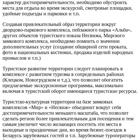
характер достопримечательности, необходимо обустроить
места для отдыха во время экскурсий, смотровые площадки,
удобные подъезды и парковки и т.п.
Создавая привлекательный образ территории вокруг
дворцово-паркового комплекса, пейзажного парка «Альба»,
других объектов туристского показа Несвижа, Мирского
замкового комплекса, необходимо помнить о значении
дополнительных услуг (создание обширной сети проката,
фото в национальных костюмах, продажа изделий народных
промыслов и т.п.)
Туристское развитие территории следует планировать в
комплексе с развитием туризма в сопредельных районах
(Клецком, Новогрудском и т.д.), что позволит обогатить
предлагаемые экскурсионные программы, максимально
включая в туристский оборот имеющиеся туристские ресурсы.
Туристско-культурная территория на базе замковых
комплексов «Мир» и «Несвиж» объединит вокруг себя
достопримечательности меньшего масштаба, что позволит
сделать регион более привлекательным для посещения и тем
самым увеличит число желающих посетить эти места в
выходные и праздничные дни, во время бизнес-поездок в
Беларусь зарубежных гостей и т.п. Зарубежные туроператоры