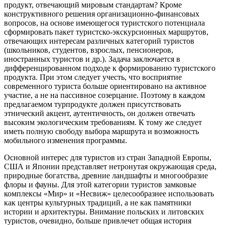
продукт, отвечающий мировым стандартам? Кроме
конструктивного решения организационно-финансовых
вопросов, на основе имеющегося туристского потенциала
сформировать пакет туристско-экскурсионных маршрутов,
отвечающих интересам различных категорий туристов
(школьников, студентов, взрослых, пенсионеров,
иностранных туристов и др.). Задача заключается в
дифференцированном подходе к формированию туристского
продукта. При этом следует учесть, что восприятие
современного туриста больше ориентировано на активное
участие, а не на пассивное созерцание. Поэтому в каждом
предлагаемом турпродукте должен присутствовать
этнический акцент, аутентичность, он должен отвечать
высоким экологическим требованиям. К тому же следует
иметь полную свободу выбора маршрута и возможность
мобильного изменения программы.
Основной интерес для туристов из стран Западной Европы,
США и Японии представляет нетронутая окружающая среда,
природные богатства, древние ландшафты и многообразие
флоры и фауны. Для этой категории туристов замковые
комплексы «Мир» и «Несвиж» целесообразнее использовать
как центры культурных традиций, а не как памятники
истории и архитектуры. Внимание польских и литовских
туристов, очевидно, больше привлечет общая история