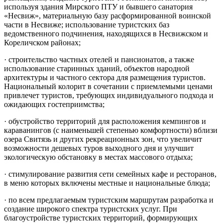
используя здания Мирского ПТУ и бывшего санатория
«Несвиж», материальную базу расформированной воинской
части в Несвиже; использование туристских баз
ведомственного подчинения, находящихся в Несвижском и
Кореличском районах;
· строительство частных отелей и пансионатов, а также
использование старинных зданий, объектов народной
архитектуры и частного сектора для размещения туристов.
Национальный колорит в сочетании с приемлемыми ценами
привлечет туристов, требующих индивидуального подхода и
ожидающих гостеприимства;
· обустройство территорий для расположения кемпингов и
караванингов (с наименьшей степенью комфортности) вблизи
озера Свитязь и других рекреационных зон, что увеличит
возможности дешевых туров выходного дня и улучшит
экологическую обстановку в местах массового отдыха;
· стимулирование развития сети семейных кафе и ресторанов,
в меню которых включены местные и национальные блюда;
· по всем предлагаемым туристским маршрутам разработка и
создание широкого спектра туристских услуг. При
благоустройстве туристских территорий, формирующих