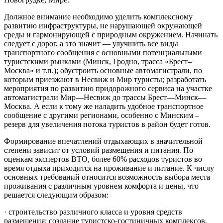
Должное внимание необходимо уделить комплексному
развитию инфраструктуры, не нарушающей окружающей
среды и гармонирующей с природным окружением. Начинать
следует с дорог, а это значит — улучшить все виды
транспортного сообщения с основными потенциальными
туристскими рынками (Минск, Гродно, трасса «Брест–
Москва» и т.п.); обустроить основные автомагистрали, по
которым приезжают в Несвиж и Мир туристы; разработать
мероприятия по развитию придорожного сервиса на участке
автомагистрали Мир—Несвиж до трассы Брест—Минск—
Москва. А если к тому же наладить удобное транспортное
сообщение с другими регионами, особенно с Минским –
резерв для увеличения потока туристов в район будет готов.
Формирование впечатлений отдыхающих в значительной
степени зависит от условий размещения и питания. По
оценкам экспертов ВТО, более 60% расходов туристов во
время отдыха приходится на проживание и питание. К числу
основных требований относится возможность выбора места
проживания с различным уровнем комфорта и цены, что
решается следующим образом:
· строительство различного класса и уровня средств
размещения; создание туристско-гостиничных комплексов,