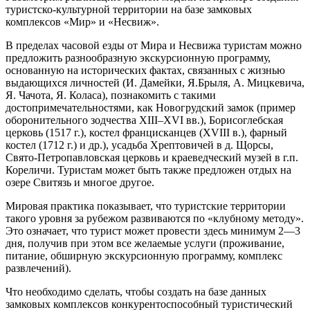
туристско-культурной территории на базе замковых
комплексов «Мир» и «Несвиж».
В пределах часовой езды от Мира и Несвижа туристам можно
предложить разнообразную экскурсионную программу,
основанную на исторических фактах, связанных с жизнью
выдающихся личностей (И. Дамейки, Я.Брыля, А. Мицкевича,
Я. Чачота, Я. Коласа), познакомить с такими
достопримечательностями, как Новогрудский замок (пример
оборонительного зодчества XIII–XVI вв.), Борисоглебская
церковь (1517 г.), костел францисканцев (XVIII в.), фарный
костел (1712 г.) и др.), усадьба Хрептовичей в д. Щорсы,
Свято-Петропавловская церковь и краеведческий музей в г.п.
Кореличи. Туристам может быть также предложен отдых на
озере Свитязь и многое другое.
Мировая практика показывает, что туристские территории
такого уровня за рубежом развиваются по «клубному методу».
Это означает, что турист может провести здесь минимум 2—3
дня, получив при этом все желаемые услуги (проживание,
питание, обширную экскурсионную программу, комплекс
развлечений).
Что необходимо сделать, чтобы создать на базе данных
замковых комплексов конкурентоспособный туристический