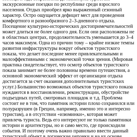
экскурсионные поездки по республике среди взрослого
населения. Отдых приобрел ярко выраженный сезонный
характер. Остро ощущается дефицит мест для проведения
комфортного и разнообразного 2–3-дневного отдыха.
Посещение культурно-исторических достопримечательностей
может длиться не более одного дня. Если они расположены не
в областных центрах, продолжительность уменьшается до 3–4
часов максимум. Одна из причин тому – крайне низкие темпы
развития инфраструктуры вокруг объектов туристского
показа, что делает последние менее привлекательными и
малоэффективными с экономической точки зрения. (Мировая
практика свидетельствует, что осмотр объектов туристского
показа занимает не более половины времени путешествия, а
основной экономический эффект от организации отдыха
достигается за счет оказания дополнительных туристских
услуг.) Большинство возможных объектов туристского показа
нуждаются в восстановлении, реконструкции, обустройстве
подъездных путей, смотровых площадок и т.д. Проблема
состоит не в том, что памятник истории плохо сохранился или
полуразрушен (в Греции, например, именно это и интересно
туристам), а в отсутствии «изюминки», которая может
привлечь туриста. Ведь его интересуют не только памятники
истории и архитектуры, но и само место, где происходили
события. И поэтому очень важно правильно ввести данный
туристский объект в логические цепочки и на их основе