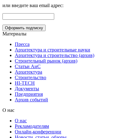
или введите ваш email адрес:
Материалы
Пресса
Архитектура и строительные науки
Архитектура и строительство (архив)
Строительный рынок (архив)
Статьи АиС
Архитектура
Строительство
HI-TECH
Документы
Предприятия
Архив событий
О нас
О нас
Рекламодателям
Онлайн-конференции
Новости, статьи, обзоры