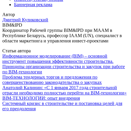
Баннерная реклама
Автор
Дмитрий Куликовский
BIM&IPD
Координатор Рабочей группы BIM&IPD при МААМ в
Республике Беларусь, профессор IAAM (UN), специалист в
области маркетинга и управления инвест-проектами
Статьи автора
Информационное моделирование (BIM) – основной
инструмент повышения эффективности строительства.
Принципы организации строительства и закупок при работе
по BIM-технологии
Проблема тендерных торгов и предложения по
совершенствованию законодательства о закупках
Анатолий Калинин: «С 1 января 2017 года строительной
отрасли необходимо полностью перейти на BIM-технологии»
BIM-ТЕХНОЛОГИИ: опыт внедрения
Системный кризис в строительстве и постановка целей для
его преодоления