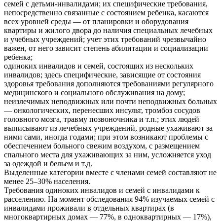
семей с детьми-инвалидами; их специфические требования,
непосредственно связанные с состоянием ребенка, касаются
всех уровней среды — от планировки и оборудования
квартиры и жилого двора до наличия специальных лечебных
и учебных учреждений; учет этих требований чрезвычайно
важен, от него зависит степень абилитации и социализации
ребенка;
одиноких инвалидов и семей, состоящих из нескольких
инвалидов; здесь специфические, зависящие от состояния
здоровья требования дополняются требованиями регулярного
медицинского и социального обслуживания на дому;
неизлечимых неподвижных или почти неподвижных больных
— онкологических, перенесших инсульт, тромбоз сосудов
головного мозга, травму позвоночника и т.п.; этих людей
выписывают из лечебных учреждений, родные ухаживают за
ними сами, иногда годами; при этом возникают проблемы с
обеспечением больного свежим воздухом, с размещением
спального места для ухаживающих за ним, усложняется уход
за одеждой и бельем и т.д.
Выделенные категории вместе с членами семей составляют не
менее 25–30% населения.
Требования одиноких инвалидов и семей с инвалидами к
расселению. На момент обследования 94% изучаемых семей с
инвалидами проживали в отдельных квартирах (в
многоквартирных домах — 77%, в одноквартирных — 17%),