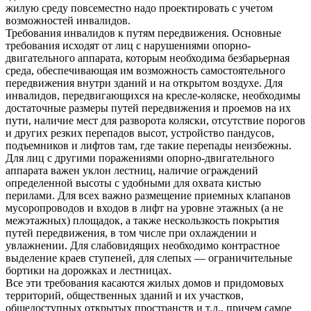
жилую среду повсеместно надо проектировать с учетом
возможностей инвалидов.
Требования инвалидов к путям передвижения. Основные
требования исходят от лиц с нарушениями опорно-
двигательного аппарата, которым необходима безбарьерная
среда, обеспечивающая им возможность самостоятельного
передвижения внутри зданий и на открытом воздухе. Для
инвалидов, передвигающихся на кресле-коляске, необходимы
достаточные размеры путей передвижения и проемов на их
пути, наличие мест для разворота коляски, отсутствие порогов
и других резких перепадов высот, устройство пандусов,
подъемников и лифтов там, где такие перепады неизбежны.
Для лиц с другими поражениями опорно-двигательного
аппарата важен уклон лестниц, наличие ограждений
определенной высоты с удобными для охвата кистью
перилами. Для всех важно размещение приемных клапанов
мусоропроводов и входов в лифт на уровне этажных (а не
межэтажных) площадок, а также нескользкость покрытия
путей передвижения, в том числе при охлаждении и
увлажнении. Для слабовидящих необходимо контрастное
выделение краев ступеней, для слепых — ограничительные
бортики на дорожках и лестницах.
Все эти требования касаются жилых домов и придомовых
территорий, общественных зданий и их участков,
общедоступных открытых пространств и т.д., причем самое