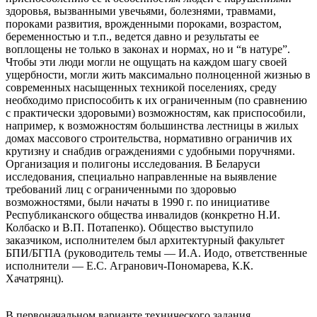
здоровья, вызванными увечьями, болезнями, травмами,
пороками развития, врожденными пороками, возрастом,
беременностью и т.п., ведется давно и результаты ее
воплощены не только в законах и нормах, но и “в натуре”.
Чтобы эти люди могли не ощущать на каждом шагу своей
ущербности, могли жить максимально полноценной жизнью в
современных насыщенных техникой поселениях, среду
необходимо приспособить к их ограниченным (по сравнению
с практически здоровыми) возможностям, как приспособили,
например, к возможностям большинства лестницы в жилых
домах массового строительства, нормативно ограничив их
крутизну и снабдив ограждениями с удобными поручнями.
Организация и полигоны исследования. В Беларуси
исследования, специально направленные на выявление
требований лиц с ограниченными по здоровью
возможностями, были начаты в 1990 г. по инициативе
Республиканского общества инвалидов (конкретно Н.И.
Колбаско и В.П. Потапенко). Общество выступило
заказчиком, исполнителем был архитектурный факультет
БПИ/БГПА (руководитель темы — И.А. Иодо, ответственные
исполнители — Е.С. Агранович-Пономарева, К.К.
Хачатрянц).
В первоначальном варианте технического задания,