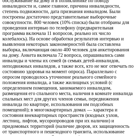
обслуживание на дому и в поликлинике по поводу
инвалидности и, самое главное, причина инвалидности,
степень подвижности, дата признания инвалидом. Были
построены достаточно представительные выборочные
совокупности. 800 человек (10% списка) были отобраны для
проведения интервью по телефону (предварительная
программа включала 11 вопросов, реально их число
колебалось). На основе обработки результатов интервью и
выявления некоторых закономерностей была составлена
выборка, включающая около 400 человек для анкетирования
на дому. Анкета включала 72 вопроса, опрашивались сами
инвалиды и члены их семей (в семьях детей-инвалидов,
неподвижных инвалидов, а также всех, кто не мог отвечать по
состоянию здоровья на момент опроса). Параллельно с
опросом проводилось уточнение реального семейного
положения инвалида, а также жилищных условий (с
определением помещения, занимаемого инвалидом,
размещения его спального места, наличия в комнате инвалида
спальных мест для других членов семьи, передвижения
инвалида по квартире, использования им подсобных
помещений); в многоквартирных домах — характера и
состояния внеквартирных пространств (входных узлов,
лестниц, лифтов, мусоропроводов при их наличии) и
придомовых территорий (наличие дворов, их защищенность
от транспортного и пешеходного транзита, использование