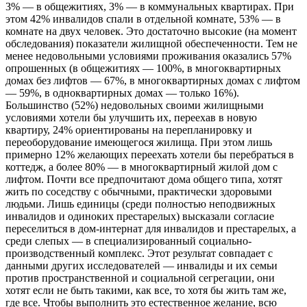
3% — в общежитиях, 3% — в коммунальных квартирах. При
этом 42% инвалидов спали в отдельной комнате, 53% — в
комнате на двух человек. Это достаточно высокие (на момент
обследования) показатели жилищной обеспеченности. Тем не
менее недовольными условиями проживания оказались 57%
опрошенных (в общежитиях — 100%, в многоквартирных
домах без лифтов — 67%, в многоквартирных домах с лифтом
— 59%, в одноквартирных домах — только 16%).
Большинство (52%) недовольных своими жилищными
условиями хотели бы улучшить их, переехав в новую
квартиру, 24% ориентированы на перепланировку и
переоборудование имеющегося жилища. При этом лишь
примерно 12% желающих переехать хотели бы перебраться в
коттедж, а более 80% — в многоквартирный жилой дом с
лифтом. Почти все предпочитают дома общего типа, хотят
жить по соседству с обычными, практически здоровыми
людьми. Лишь единицы (среди полностью неподвижных
инвалидов и одиноких престарелых) высказали согласие
переселиться в дом-интернат для инвалидов и престарелых, а
среди слепых — в специализированный социально-
производственный комплекс. Этот результат совпадает с
данными других исследователей — инвалиды и их семьи
против пространственной и социальной сегрегации, они
хотят если не быть такими, как все, то хотя бы жить там же,
где все. Чтобы выполнить это естественное желание, всю