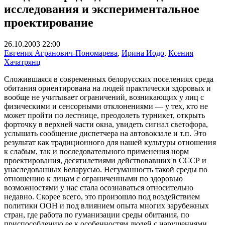
исследования и экспериментальное
проектирование
26.10.2003 22:00
Евгения Агранович-Пономарева
,
Ирина Иодо
,
Ксения
Хачатрянц
Сложившаяся в современных белорусских поселениях среда
обитания ориентирована на людей практически здоровых и
вообще не учитывает ограничений, возникающих у лиц с
физическими и сенсорными отклонениями — у тех, кто не
может пройти по лестнице, преодолеть турникет, открыть
форточку в верхней части окна, увидеть сигнал светофора,
услышать сообщение диспетчера на автовокзале и т.п. Это
результат как традиционного для нашей культуры отношения
к слабым, так и последовательного применения норм
проектирования, десятилетиями действовавших в СССР и
унаследованных Беларусью. Негуманность такой среды по
отношению к лицам с ограниченными по здоровью
возможностями у нас стала осознаваться относительно
недавно. Скорее всего, это произошло под воздействием
политики ООН и под влиянием опыта многих зарубежных
стран, где работа по гуманизации среды обитания, по
приспособлению ее к особенностям людей с нарушениями