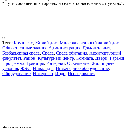
“Пути сообщения в городах и сельских населенных пунктах”.
0
Теги:
Комплекс
,
Жилой дом
,
Многоквартирный жилой дом
,
Общественные здания
,
Администрация
,
Дом-интернат
,
Безбарьерная среда
,
Среда
,
Среда обитания
,
Архитектурный
факультет
,
Район
,
Культурный центр
,
Комната
,
Двери
,
Гаражи
,
Программа
,
Границы
,
Интернат
,
Освещение
,
Жилищные
условия
,
ЖЭС
,
Инвалиды
,
Инженерное оборудование
,
Оборудование
,
Интервью
,
Иодо
,
Исследования
Читайте также