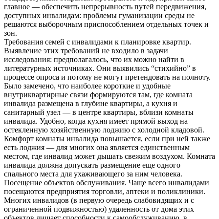
главное — обеспечить непрерывность путей передвижения,
доступных инвалидам: проблемы гуманизации среды не
решаются выборочным приспособлением отдельных точек и
зон.
Требования семей с инвалидами к планировке квартир.
Выявление этих требований не входило в задачи
исследования: предполагалось, что их можно найти в
литературных источниках. Они выявились “стихийно” в
процессе опроса и потому не могут претендовать на полноту.
Было замечено, что наиболее короткие и удобные
внутриквартирные связи формируются там, где комната
инвалида размещена в глубине квартиры, а кухня и
санитарный узел — в центре квартиры, вблизи комнаты
инвалида. Удобно, когда кухня имеет прямой выход на
остекленную хозяйственную лоджию с холодной кладовой.
Комфорт комнаты инвалида повышается, если при ней также
есть лоджия — для многих она является единственным
местом, где инвалид может дышать свежим воздухом. Комната
инвалида должна допускать размещение еще одного
спального места для ухаживающего за ним человека.
Посещение объектов обслуживания. Чаще всего инвалидами
посещаются предприятия торговли, аптеки и поликлиники.
Многих инвалидов (в первую очередь слабовидящих и с
ограниченной подвижностью) удаленность от дома этих
объектов лишает способности к самообслуживанию, в