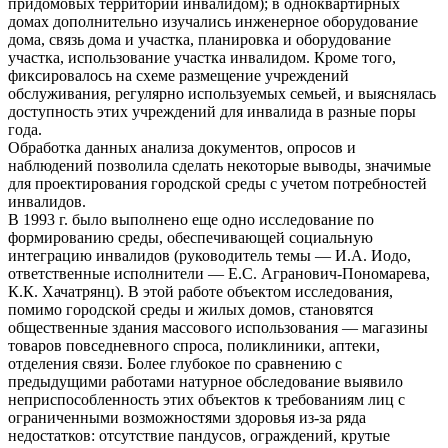
придомовых территорий инвалидом); в одноквартирных
домах дополнительно изучались инженерное оборудование
дома, связь дома и участка, планировка и оборудование
участка, использование участка инвалидом. Кроме того,
фиксировалось на схеме размещение учреждений
обслуживания, регулярно используемых семьей, и выяснялась
доступность этих учреждений для инвалида в разные поры
года.
Обработка данных анализа документов, опросов и
наблюдений позволила сделать некоторые выводы, значимые
для проектирования городской среды с учетом потребностей
инвалидов.
В 1993 г. было выполнено еще одно исследование по
формированию среды, обеспечивающей социальную
интеграцию инвалидов (руководитель темы — И.А. Иодо,
ответственные исполнители — Е.С. Агранович-Пономарева,
К.К. Хачатрянц). В этой работе объектом исследования,
помимо городской среды и жилых домов, становятся
общественные здания массового использования — магазины
товаров повседневного спроса, поликлиники, аптеки,
отделения связи. Более глубокое по сравнению с
предыдущими работами натурное обследование выявило
неприспособленность этих объектов к требованиям лиц с
ограниченными возможностями здоровья из-за ряда
недостатков: отсутствие пандусов, ограждений, крутые