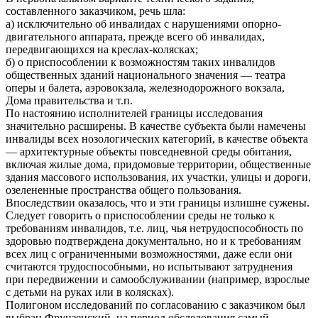
составленного заказчиком, речь шла:
а) исключительно об инвалидах с нарушениями опорно-
двигательного аппарата, прежде всего об инвалидах,
передвигающихся на креслах-колясках;
б) о приспособлении к возможностям таких инвалидов
общественных зданий национального значения — театра
оперы и балета, аэровокзала, железнодорожного вокзала,
Дома правительства и т.п.
По настоянию исполнителей границы исследования
значительно расширены. В качестве субъекта были намечены
инвалиды всех нозологических категорий, в качестве объекта
— архитектурные объекты повседневной среды обитания,
включая жилые дома, придомовые территории, общественные
здания массового использования, их участки, улицы и дороги,
озелененные пространства общего пользования.
Впоследствии оказалось, что и эти границы излишне сужены.
Следует говорить о приспособлении среды не только к
требованиям инвалидов, т.е. лиц, чья нетрудоспособность по
здоровью подтверждена документально, но и к требованиям
всех лиц с ограниченными возможностями, даже если они
считаются трудоспособными, но испытывают затруднения
при передвижении и самообслуживании (например, взрослые
с детьми на руках или в колясках).
Полигоном исследований по согласованию с заказчиком был
выбран Фрунзенский, на период обследования самый