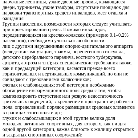
наружные лестницы, узкие дверные проемы, качающиеся
двери, турникеты, узкие тамбуры, отсутствие площадок для
парковки транспортных средств инвалидов, мест отдыха и
ожидания.
Группы населения, возможности которых следует учитывать
при проектировании среды. Помимо инвалидов,
передвигающихся на креслах-колясках (примерно 0,1–0,2%
населения), необходимо учитывать особенности:
лиц с другими нарушениями опорно-двигательного аппарата
(вследствие ампутации, травмы, перенесенного инсульта,
детского церебрального паралича, костного туберкулеза,
артрита, артроза и т.п.); их специфические требования также,
как и предыдущей категории, касаются прежде всего
горизонтальных и вертикальных коммуникаций, но они не
совпадают с требованиями колясочников;
слепых и слабовидящих; этой категории необходимо
обогащение информационного поля среды с тем, чтобы
компенсировать отсутствие или резкую недостаточность
зрительных ощущений, закрепление в пространстве рабочего
поля, определенный порядок размещения средовых элементов
в границах этого поля и др.;
глухих и слабослышащих; в этой группе велика доля
молодых, активных, спортивных, для которых, как ни для
одной другой категории, важна близость к жилищу открытых
и закрытых спортивных сооружений;