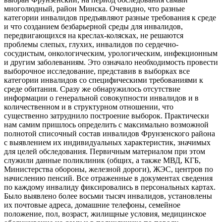
многолюдный, район Минска. Очевидно, что разные
категории инвалидов предъявляют разные требования к среде
и что созданием безбарьерной среды для инвалидов,
передвигающихся на креслах-колясках, не решаются
проблемы слепых, глухих, инвалидов по сердечно-
сосудистым, онкологическим, урологическим, инфекционным
и другим заболеваниям. Это означало необходимость провести
выборочное исследование, представив в выборках все
категории инвалидов со специфическими требованиями к
среде обитания. Сразу же обнаружилось отсутствие
информации о генеральной совокупности инвалидов и в
количественном и в структурном отношении, что
существенно затруднило построение выборок. Практически
нам самим пришлось определить с максимально возможной
полнотой списочный состав инвалидов Фрунзенского района
с выявлением их индивидуальных характеристик, значимых
для целей обследования. Первичным материалом при этом
служили данные поликлиник (общих, а также МВД, КГБ,
Министерства обороны, железной дороги), ЖЭС, центров по
начислению пенсий. Все отраженные в документах сведения
по каждому инвалиду фиксировались в персональных картах.
Было выявлено более восьми тысяч инвалидов, установлены
их почтовые адреса, домашние телефоны, семейное
положение, пол, возраст, жилищные условия, медицинское