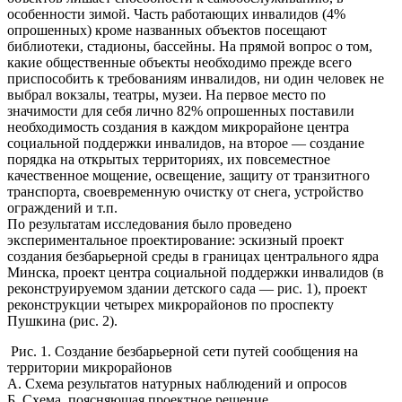
особенности зимой. Часть работающих инвалидов (4%
опрошенных) кроме названных объектов посещают
библиотеки, стадионы, бассейны. На прямой вопрос о том,
какие общественные объекты необходимо прежде всего
приспособить к требованиям инвалидов, ни один человек не
выбрал вокзалы, театры, музеи. На первое место по
значимости для себя лично 82% опрошенных поставили
необходимость создания в каждом микрорайоне центра
социальной поддержки инвалидов, на второе — создание
порядка на открытых территориях, их повсеместное
качественное мощение, освещение, защиту от транзитного
транспорта, своевременную очистку от снега, устройство
ограждений и т.п.
По результатам исследования было проведено
экспериментальное проектирование: эскизный проект
создания безбарьерной среды в границах центрального ядра
Минска, проект центра социальной поддержки инвалидов (в
реконструируемом здании детского сада — рис. 1), проект
реконструкции четырех микрорайонов по проспекту
Пушкина (рис. 2).
Рис. 1. Создание безбарьерной сети путей сообщения на
территории микрорайонов
А. Схема результатов натурных наблюдений и опросов
Б. Схема, поясняющая проектное решение