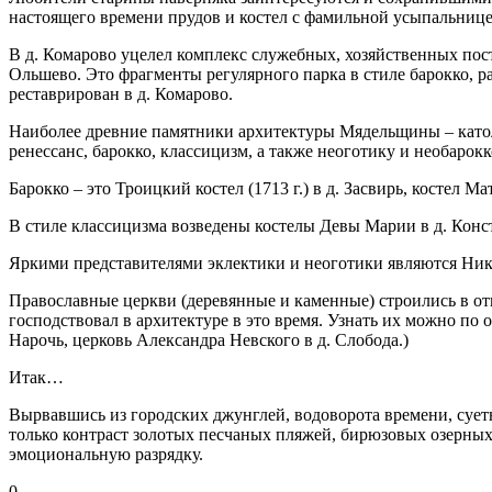
настоящего времени прудов и костел с фамильной усыпальнице
В д. Комарово уцелел комплекс служебных, хозяйственных пост
Ольшево. Это фрагменты регулярного парка в стиле барокко, р
реставрирован в д. Комарово.
Наиболее древние памятники архитектуры Мядельщины – католи
ренессанс, барокко, классицизм, а также неоготику и необарокк
Барокко – это Троицкий костел (1713 г.) в д. Засвирь, костел Ма
В стиле классицизма возведены костелы Девы Марии в д. Конста
Яркими представителями эклектики и неоготики являются Никол
Православные церкви (деревянные и каменные) строились в от
господствовал в архитектуре в это время. Узнать их можно по 
Нарочь, церковь Александра Невского в д. Слобода.)
Итак…
Вырвавшись из городских джунглей, водоворота времени, суетн
только контраст золотых песчаных пляжей, бирюзовых озерны
эмоциональную разрядку.
0