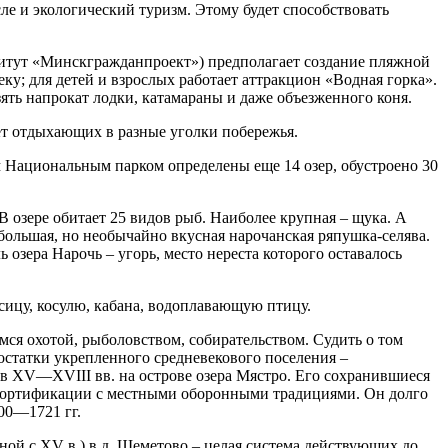
ле и экологический туризм. Этому будет способствовать
титут «Минскгражданпроект») предполагает создание пляжной
ку; для детей и взрослых работает аттракцион «Водная горка».
ть напрокат лодки, катамараны и даже объезженного коня.
ет отдыхающих в разные уголки побережья.
им Национальным парком определены еще 14 озер, обустроено 30
В озере обитает 25 видов рыб. Наиболее крупная – щука. А
ебольшая, но необычайно вкусная нарочанская ряпушка-селява.
озера Нарочь – угорь, место нереста которого оставалось
исицу, косулю, кабана, водоплавающую птицу.
ся охотой, рыболовством, собирательством. Судить о том
остатки укрепленного средневекового поселения –
 в XV—XVIII вв. на острове озера Мястро. Его сохранившиеся
й фортификации с местными оборонными традициями. Он долго
00—1721 гг.
ой с XV в.) в д. Шеметово – целая система действующих до