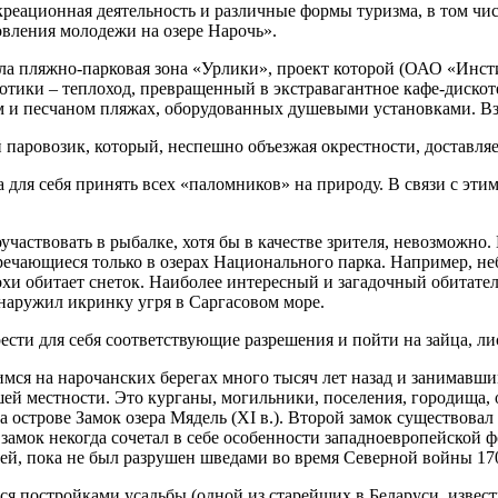
креационная деятельность и различные формы туризма, в том чис
вления молодежи на озере Нарочь».
ала пляжно-парковая зона «Урлики», проект которой (ОАО «Инс
отики – теплоход, превращенный в экстравагантное кафе-дискоте
 и песчаном пляжах, оборудованных душевыми установками. Взя
 паровозик, который, неспешно объезжая окрестности, доставля
а для себя принять всех «паломников» на природу. В связи с эт
аствовать в рыбалке, хотя бы в качестве зрителя, невозможно. 
стречающиеся только в озерах Национального парка. Например, н
и обитает снеток. Наиболее интересный и загадочный обитатель 
бнаружил икринку угря в Саргасовом море.
ести для себя соответствующие разрешения и пойти на зайца, л
ся на нарочанских берегах много тысяч лет назад и занимавшим
й местности. Это курганы, могильники, поселения, городища, 
острове Замок озера Мядель (XI в.). Второй замок существовал
о замок некогда сочетал в себе особенности западноевропейско
й, пока не был разрушен шведами во время Северной войны 17
 постройками усадьбы (одной из старейших в Беларуси, известн