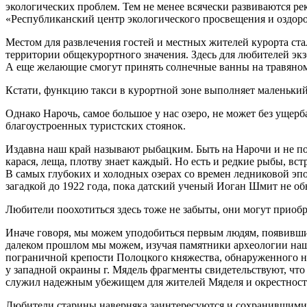
экологических проблем. Тем не менее всячески развиваются ре
«Республиканский центр экологического просвещения и оздоро
Местом для развлечения гостей и местных жителей курорта ст
территории общекурортного значения. Здесь для любителей экз
А еще желающие смогут принять солнечные ванны на травяном
Кстати, функцию такси в курортной зоне выполняет маленький
Однако Нарочь, самое большое у нас озеро, не может без ущерб
благоустроенных туристских стоянок.
Издавна наш край называют рыбацким. Быть на Нарочи и не поуч
карася, леща, плотву знает каждый. Но есть и редкие рыбы, в
В самых глубоких и холодных озерах со времен ледниковой эпох
загадкой до 1922 года, пока датский ученый Иоган Шмит не о
Любители поохотиться здесь тоже не забыты, они могут приобр
Иначе говоря, мы можем уподобиться первым людям, появившим
далеком прошлом мы можем, изучая памятники археологии наше
пограничной крепости Полоцкого княжества, обнаруженного на 
у западной окраины г. Мядель фрагменты свидетельствуют, чт
служил надежным убежищем для жителей Мяделя и окрестносте
Любители старины наверняка заинтересуются и сохранившимися