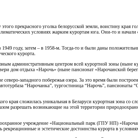
 этого прекрасного уголка белорусской земли, воистину края г
иматических условиях жарким курортам юга. Они-то и начали ос
1949 году, затем – в 1958-м. Тогда-то и были даны положитель
ческого курорта.
азным административным центром всей курортной зоны (ныне кур
двери дом отдыха «Нарочь» (ныне пансионат «Нарочанский берег
 северо-западного побережья озера. За это время были постро
автотурбаза “Нарочанка”, тургостиница “Нарочь”, пансионаты “С
кого края сложилась уникальная в Беларуси курортная зона со 
разом разрешать возникающие на этой территории природоохра
одоохранное учреждение «Национальный парк (ГПУ НП) «Нарочанс
ь рекреационные и эстетические достоинства курорта в условия