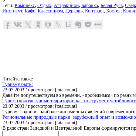
Теги:
Комплекс
,
Отдых
,
Аттракцион
,
Барокко
,
Белая Русь
,
Озер
Институт
,
Кафе
,
Классицизм
,
Церковь
,
Контраст
,
Костел
,
Крив
Читайте также
Туризму быть!
23.07.2003 / просмотров: [totalcount]
Давайте попутешествуем во времени, «пробежимся» по разным 
Туристско-культурные территории как инструмент устойчивого
23.07.2003 / просмотров: [totalcount]
Туризм – одно из наиболее динамичных явлений современного 
Региональные природные парки: зарубежный опыт и возможно
23.07.2003 / просмотров: [totalcount]
В ряде стран Западной и Центральной Европы формируются прир