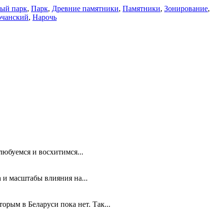
ый парк
,
Парк
,
Древние памятники
,
Памятники
,
Зонирование
,
очанский
,
Нарочь
любуемся и восхитимся...
 и масштабы влияния на...
рым в Беларуси пока нет. Так...