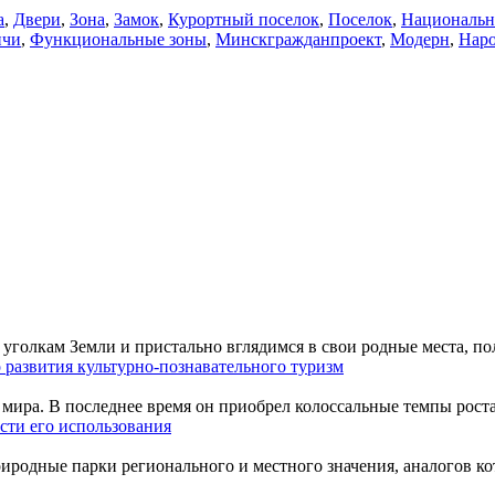
а
,
Двери
,
Зона
,
Замок
,
Курортный поселок
,
Поселок
,
Национальн
ичи
,
Функциональные зоны
,
Минскгражданпроект
,
Модерн
,
Нар
уголкам Земли и пристально вглядимся в свои родные места, по
 развития культурно-познавательного туризм
мира. В последнее время он приобрел колоссальные темпы роста
сти его использования
одные парки регионального и местного значения, аналогов кото