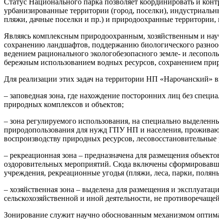
Статус Национального парка позволяет координировать и конт
урбанизированные территории (город, поселки), индустриальн
пляжи, дачные поселки и пр.) и природоохранные территории,
Являясь комплексным природоохранным, хозяйственным и нау
сохранению ландшафтов, поддержанию биологического разнооб
ведением рационального экологобезопасного земле- и лесополь
бережным использованием водных ресурсов, сохранением приро
Для реализации этих задач на территории НП «Нарочанский»
– заповедная зона, где нахождение посторонних лиц без специ
природных комплексов и объектов;
– зона регулируемого использования, на специально выделенны
природопользования для нужд ГПУ НП и населения, проживаю
воспроизводству природных ресурсов, лесовосстановительные 
– рекреационная зона – предназначена для размещения объекто
оздоровительных мероприятий. Сюда включены сформировавши
учреждения, рекреационные угодья (пляжи, леса, парки, поля
– хозяйственная зона – выделена для размещения и эксплуата
сельскохозяйственной и иной деятельности, не противоречащей
Зонирование служит научно обоснованным механизмом оптимал