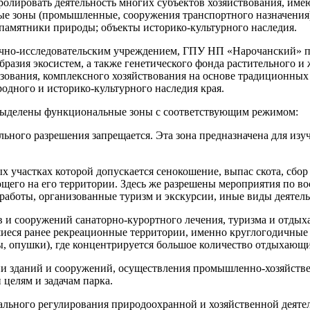
ролировать деятельность многих субъектов хозяйствования, им
ые зоны (промышленные, сооружения транспортного назначения)
 памятники природы; объекты историко-культурного наследия.
чно-исследовательским учреждением, ГПУ НП «Нарочанский» пр
разия экосистем, а также генетического фонда растительного 
зования, комплексного хозяйствования на основе традиционных 
дного и историко-культурного наследия края.
 выделены функциональные зоны с соответствующим режимом:
ального разрешения запрещается. Эта зона предназначена для из
х участках которой допускается сенокошение, выпас скота, сбор
щего на его территории. Здесь же разрешены мероприятия по 
работы, организованные туризм и экскурсии, иные виды деятел
в и сооружений санаторно-курортного лечения, туризма и отдыха
еся ранее рекреационные территории, именно круглогодичные и
ны, опушки), где концентрируется большое количество отдыхающ
ции зданий и сооружений, осуществления промышленно-хозяйстве
 целям и задачам парка.
ьного регулирования природоохранной и хозяйственной деятел