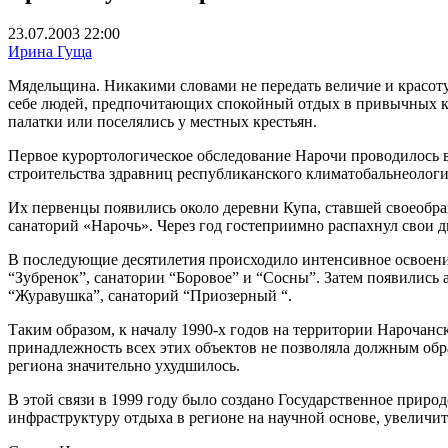
23.07.2003 22:00
Ирина Гуща
Мядельщина. Никакими словами не передать величие и красоту
себе людей, предпочитающих спокойный отдых в привычных кл
палатки или поселялись у местных крестьян.
Первое курортологическое обследование Нарочи проводилось в 
строительства здравниц республиканского климатобальнеологи
Их первенцы появились около деревни Купа, ставшей своеобр
санаторий «Нарочь». Через год гостеприимно распахнул свои 
В последующие десятилетия происходило интенсивное освоение
“Зубренок”, санатории “Боровое” и “Сосны”. Затем появились 
“Журавушка”, санаторий “Приозерный “.
Таким образом, к началу 1990-х годов на территории Нарочанс
принадлежность всех этих объектов не позволяла должным об
региона значительно ухудшилось.
В этой связи в 1999 году было создано Государственное прир
инфраструктуру отдыха в регионе на научной основе, увеличит