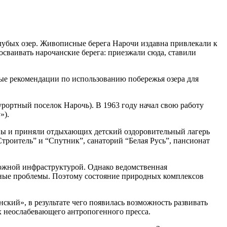
олубых озер. Живописные берега Нарочи издавна привлекали к
ваивать нарочанские берега: приезжали сюда, ставили
ные рекомендации по использованию побережья озера для
ортный поселок Нарочь). В 1963 году начал свою работу
»).
ены и приняли отдыхающих детский оздоровительный лагерь
троитель” и “Спутник”, санаторий “Белая Русь”, пансионат
сложной инфраструктурой. Однако ведомственная
нные проблемы. Поэтому состояние природных комплексов
кий», в результате чего появилась возможность развивать
х неослабевающего антропогенного пресса.