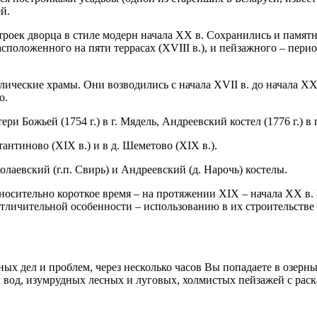
й.
роек дворца в стиле модерн начала XX в. Сохранились и памятн
асположенного на пяти террасах (XVIII в.), и пейзажного – пер
ческие храмы. Они возводились с начала XVII в. до начала XX
о.
тери Божьей (1754 г.) в г. Мядель, Андреевский костел (1776 г.) в
нтиново (XIX в.) и в д. Шеметово (XIX в.).
аевский (г.п. Свирь) и Андреевский (д. Нарочь) костелы.
носительно короткое время – на протяжении XIX – начала XX в.
отличительной особенности – использованию в их строительстве 
ых дел и проблем, через несколько часов Вы попадаете в озерн
х вод, изумрудных лесных и луговых, холмистых пейзажей с ра