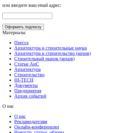
или введите ваш email адрес:
Материалы
Пресса
Архитектура и строительные науки
Архитектура и строительство (архив)
Строительный рынок (архив)
Статьи АиС
Архитектура
Строительство
HI-TECH
Документы
Предприятия
Архив событий
О нас
О нас
Рекламодателям
Онлайн-конференции
Новости, статьи, обзоры