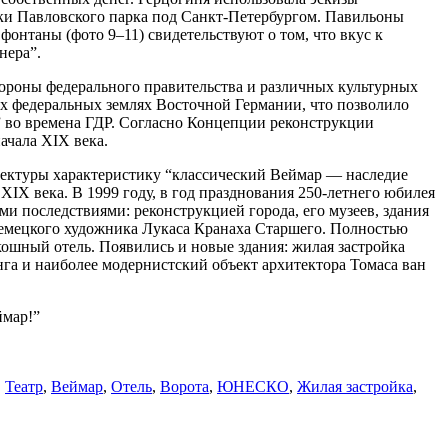
олки Павловского парка под Санкт-Петербургом. Павильоны
фонтаны (фото 9–11) свидетельствуют о том, что вкус к
нера”.
ороны федерального правительства и различных культурных
х федеральных землях Восточной Германии, что позволило
я” во времена ГДР. Согласно Концепции реконструкции
ачала XIX века.
ктуры характеристику “классический Веймар — наследие
X века. В 1999 году, в год празднования 250-летнего юбилея
 последствиями: реконструкцией города, его музеев, здания
немецкого художника Лукаса Кранаха Старшего. Полностью
кошный отель. Появились и новые здания: жилая застройка
нга и наиболее модернистский объект архитектора Томаса ван
ймар!”
,
Театр
,
Веймар
,
Отель
,
Ворота
,
ЮНЕСКО
,
Жилая застройка
,