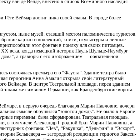
роекту ван де Велде, внесено в список Всемирного наследия
ри Гёте Веймар достиг пика своей славы. В городе более
густом, ныне музей, ставший местом паломничества туристов.
собрание картин и коллекций, книги, скульптуры и личные
приспособили этот фонтан в поилку для своих питомцев.
ле XX века, когда немецкий историк Пауль Шульце-Наумбург
о дома”, а гравюры с его изображением — обязательной
сь состоялась премьера его “Фауста”. Здание театра было
ующая герцогиня Анна Амалия открыла свой литературный
ого Веймара. В центре Театральной площади, перед зданием
й таким же символом Германии, как Бранденбургские ворота.
еймаре, в первую очередь благодаря Марии Павловне, дочери
квальном смысле обрушился “золотой дождь”. Не было в Европе
турные перемены: была сформирована Театральная площадь,
и, в том числе Александр I, родной брат Марии Павловны, а
ульптурных фонтана: “Лев”, “Ракушка”, “Дельфин” и “Эскорт”.
тории Бельведера — загородной резиденции герцогов Заксен-
 собственных денег. Герцогиня использовала эскизы