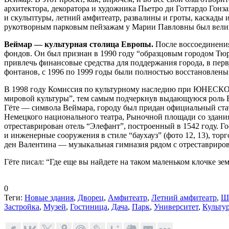
архитектора, декоратора и художника Пьетро ди Готтардо Гон
и скульптуры, летний амфитеатр, развалины и гроты, каскады и
рукотворным парковым пейзажам у Марии Павловны был великол
Веймар — культурная столица Европы.
После воссоединения
фондов. Он был признан в 1990 году “образцовым городом Тюр
привлечь финансовые средства для поддержания города, в пер
фонтанов, с 1996 по 1999 годы были полностью восстановлены
В 1998 году Комиссия по культурному наследию при ЮНЕСКО 
мировой культуры”, тем самым подчеркнув выдающуюся роль Ве
Гёте — символа Веймара, городу был придан официальный ста
Немецкого национального театра, Рыночной площади со здани
отреставрирован отель “Элефант”, построенный в 1542 году. Г
и инженерные сооружения в стиле “баухауз” (фото 12, 13), то
ден Валентина — музыкальная гимназия рядом с отреставриров
Гёте писал: “Где еще вы найдете на таком маленьком клочке з
0
Теги:
Новые здания
,
Дворец
,
Амфитеатр
,
Летний амфитеатр
,
Ш
Застройка
,
Музей
,
Гостиница
,
Дача
,
Парк
,
Университет
,
Культу