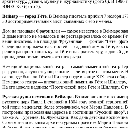
архитектуру, дизайн, музыку и журналистику (фото 6). В 1996 
ЮНЕСКО (фото 7).
Веймар — город Гёте.
В Веймар писатель прибыл 7 ноября 1775
30 достопримечательных мест, связанных с его именем.
Дом на площади Фрауэнплан — самое известное в Веймаре зда
В доме ничего не менялось и не реставрировалось со времен Гё
вещи писателя. На площади Фрауэнплан — фонтан “Гёте” (фото
Среди достопримечатель- ностей — садовый домик Гёте, как ск
решил распространить культ Гёте и на архитектуру, садовый д
принадлежностью немецкого интерьера.
Немецкий национальный театр — самый знаменитый театр Герман
разрушено, а существующее ныне — четвертое на этом месте.
салон, где бывали Гёте и Шиллер и где в конце XIX века соби
Немецкого театра — впечатляющий памятник Гёте и Шиллеру, 
На его цоколе надпись: “Поэтической паре Гёте и Шиллеру. От
Русская душа немецкого Веймара.
Взаимовлияние и взаимопр
русского царя Павла I, ставшей в 1804 году великой герцогин
той поры меценатки более отзывчивой, чем Мария Павловна. 
построены православная церковь и гостиница “Русский двор”, 
также А. Тургенев, В. Жуковский. Как дань детским воспомина
Самым значительным архитектурным проектом Марии Павловны 
Веймар. В этот проект, как, впрочем, и во все свои благотво