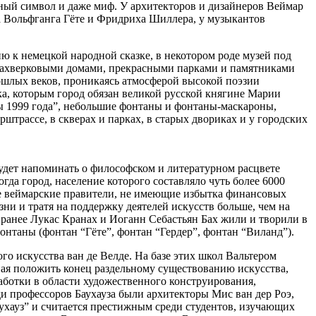
рный символ и даже миф. У архитекторов и дизайнеров Веймар
на Вольфганга Гёте и Фридриха Шиллера, у музыкантов
 к немецкой народной сказке, в некотором роде музей под
фахверковыми домами, прекрасными парками и памятниками
ошлых веков, проникаясь атмосферой высокой поэзии
, которым город обязан великой русской княгине Марии
ы 1999 года”, небольшие фонтаны и фонтаны-маскароны,
рассе, в скверах и парках, в старых двориках и у городских
будет напоминать о философском и литературном расцвете
да город, население которого составляло чуть более 6000
ые веймарские правители, не имеющие избытка финансовых
ни и тратя на поддержку деятелей искусств больше, чем на
ранее Лукас Кранах и Иоганн Себастьян Бах жили и творили в
фонтаны (фонтан “Гёте”, фонтан “Гердер”, фонтан “Виланд”).
го искусства ван де Велде. На базе этих школ Вальтером
ная положить конец раздельному существованию искусства,
работки в области художественного конструирования,
ди профессоров Баухауза были архитекторы Мис ван дер Роэ,
ухауз” и считается престижным среди студентов, изучающих