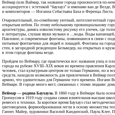
Веймар (или Ваймар, так название города произносится по-не
ассоциируется с эстетикой “баухауз” и именами ван де Велде
и композиторов — Иоганна Себастьяна Баха и Ференца Листа.
Очаровательный, по-семейному уютный, интеллигентный город
открытым небом. По этому небольшому провинциальному горо
архитектуры, дивясь извилистому рисунку его улочек, где то
и литературы, слушая звуки музыки и …воды. Воды капающей,
Павловне, и современные фонтаны, появившиеся в связи с по
питьевые фонтанчики для людей и лошадей. Фонтаны на городс
стен, в загородной резиденции Бельведер, на открытках и кру
в этом городе фонтаны везде.
Пройдем по Веймару, где практически все: названия улиц и п
города на рубеже XVIII–XIX веков во времена правления Карла
человек, стал культурным центром не только Германии, но и
средств, находили возможность для привлечения в Веймар поэт
армию, что удивительно для Германии того времени. Иоганн В
Веймаре. В городе много мест, связанных с этими людьми: дома
Веймар — родина Баухауза.
В 1860 году в Веймаре была основ
Гропиусом в 1919 году создана самая влиятельная высшая школ
ремесел и техники. За короткое время Баухауз стал методичес
цветоведения, формообразования легли в основу множества тео
Ганнес Майер, художники Василий Кандинский, Пауль Клее, П