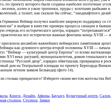
заго, по проекту которого были созданы наиболее поэтичные уг
 лесенки, аллеи и узкие тропинки, пруды с золотыми рыбками и 
епный, а талант, как сказали бы сейчас, “ландшафтного дизай
 Германии Веймар получил наиболее широкую поддержку со ст
ингии” и выбран в качестве примера процесса санации в бывши
вую очередь его исторического центра, изрядно “потрепавшегос
 практически все исторически важные фонтаны конца XVIII — н
присвоила ансамблю важнейших веймарских памятников архите
ймара как духовного центра второй половины XVIII — начала XI
тус “Веймар — культурный центр Европы” со всеми вытекающими
ями XVI века: ратушей, муниципалитетом, домом гениального 
остиница “Русский двор”, изрядно обветшалая, превращена в рос
рговый дом на Театральной площади по проекту Бернхарда Винки
анным летним замком Бельведер (фото 14).
емли столько прекрасного? Изберите своим местом жительства Ве
кола
,
Книги
,
Дизайн
,
Афины
,
Баухауз
,
Культурный центр
,
Салон
рная столица
,
Столица
,
Замки