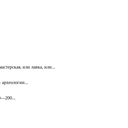
стерская, или лавка, или...
 археологии...
0—200...