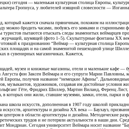
мецки) сегодня — маленькая культурная столица Европы, культу
, Вальтера Гропиуса, у любителей изящной словесности — Иоган
, который кажется сначала пряничным, похожим на иллюстрацию
ду можно бродить часами, любуясь его замками и старинными 
лпы туристов пытаются отыскать следы знаменитых веймарцев пр
 журчащей, шумящей (фото 1–5). Скульптурные фонтаны XX века
дготовкой к празднованию “Веймар — культурная столица Европ
ких площадях и на самой знаменитой пешеходной улице Шиллершт
жках в сувенирных магазинчиках. Кажется,
лощадей, музеи и книжные магазины, отели и маленькие кафе — 
 Августа фон Заксен Веймара и его супруги Марии Павловны, ког
 всей Европы, получив название “немецкие Афины”. Дальновидн
ов, музыкантов, художников, создавая им достойные условия жиз
ольфганг Гёте, Фридрих Шиллер, Мартин Виланд, Ференц Лист, 
, в которых они жили, ставшие музеями, замки, отели, парки и 
ана школа искусств, дополненная в 1907 году школой прикладно
а искусств, архитектуры и дизайна ХХ века — Баухауз, призван
ким центром в области архитектуры и дизайна. Методические раз
ретических трудов и не потеряли актуальности в наши дни. Сре
ит Мондриан. Сегодня университет Веймара носит название “Ба