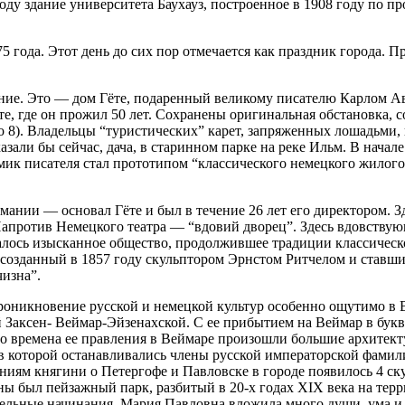
году здание университета Баухауз, построенное в 1908 году по п
 года. Этот день до сих пор отмечается как праздник города. П
ние. Это — дом Гёте, подаренный великому писателю Карлом Ав
те, где он прожил 50 лет. Сохранены оригинальная обстановка, 
 8). Владельцы “туристических” карет, запряженных лошадьми, 
азали бы сейчас, дача, в старинном парке на реке Ильм. В нача
омик писателя стал прототипом “классического немецкого жилог
ии — основал Гёте и был в течение 26 лет его директором. Зде
 Напротив Немецкого театра — “вдовий дворец”. Здесь вдовств
ралось изысканное общество, продолжившее традиции классическ
созданный в 1857 году скульптором Эрнстом Ритчелом и ставши
чизна”.
оникновение русской и немецкой культур особенно ощутимо в В
ей Заксен- Веймар-Эйзенахской. С ее прибытием на Веймар в бу
Во времена ее правления в Веймаре произошли большие архитек
в которой останавливались члены русской императорской фамили
ниям княгини о Петергофе и Павловске в городе появилось 4 ск
был пейзажный парк, разбитый в 20-х годах XIX века на терри
рительные начинания, Мария Павловна вложила много души, ума и