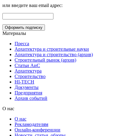
или введите ваш email адрес:
Материалы
Пресса
Архитектура и строительные науки
Архитектура и строительство (архив)
Строительный рынок (архив)
Статьи АиС
Архитектура
Строительство
HI-TECH
Документы
Предприятия
Архив событий
О нас
О нас
Рекламодателям
Онлайн-конференции
Новости, статьи, обзоры