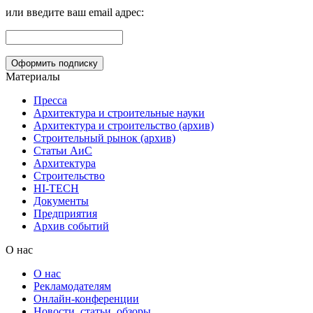
или введите ваш email адрес:
Материалы
Пресса
Архитектура и строительные науки
Архитектура и строительство (архив)
Строительный рынок (архив)
Статьи АиС
Архитектура
Строительство
HI-TECH
Документы
Предприятия
Архив событий
О нас
О нас
Рекламодателям
Онлайн-конференции
Новости, статьи, обзоры