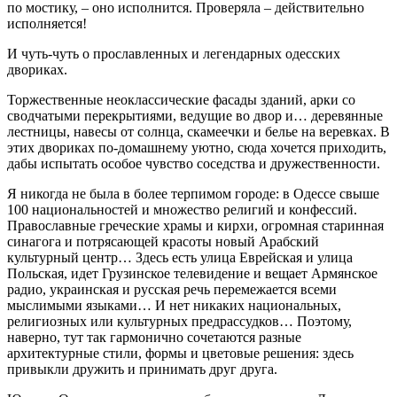
по мостику, – оно исполнится. Проверяла – действительно
исполняется!
И чуть-чуть о прославленных и легендарных одесских
двориках.
Торжественные неоклассические фасады зданий, арки со
сводчатыми перекрытиями, ведущие во двор и… деревянные
лестницы, навесы от солнца, скамеечки и белье на веревках. В
этих двориках по-домашнему уютно, сюда хочется приходить,
дабы испытать особое чувство соседства и дружественности.
Я никогда не была в более терпимом городе: в Одессе свыше
100 национальностей и множество религий и конфессий.
Православные греческие храмы и кирхи, огромная старинная
синагога и потрясающей красоты новый Арабский
культурный центр… Здесь есть улица Еврейская и улица
Польская, идет Грузинское телевидение и вещает Армянское
радио, украинская и русская речь перемежается всеми
мыслимыми языками… И нет никаких национальных,
религиозных или культурных предрассудков… Поэтому,
наверно, тут так гармонично сочетаются разные
архитектурные стили, формы и цветовые решения: здесь
привыкли дружить и принимать друг друга.