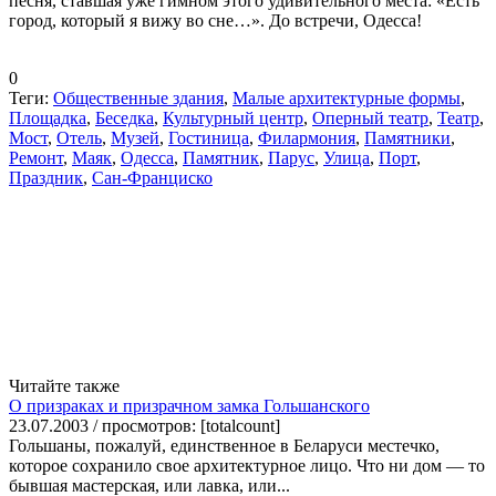
песня, ставшая уже гимном этого удивительного места: «Есть
город, который я вижу во сне…». До встречи, Одесса!
0
Теги:
Общественные здания
,
Малые архитектурные формы
,
Площадка
,
Беседка
,
Культурный центр
,
Оперный театр
,
Театр
,
Мост
,
Отель
,
Музей
,
Гостиница
,
Филармония
,
Памятники
,
Ремонт
,
Маяк
,
Одесса
,
Памятник
,
Парус
,
Улица
,
Порт
,
Праздник
,
Сан-Франциско
Читайте также
О призраках и призрачном замка Гольшанского
23.07.2003 / просмотров: [totalcount]
Гольшаны, пожалуй, единственное в Беларуси местечко,
которое сохранило свое архитектурное лицо. Что ни дом — то
бывшая мастерская, или лавка, или...