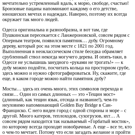
мечтательно устремленный вдаль, к морю, свободе, счастью!
Бронзовые пацаны напоминают каждому о его детстве,
юношеских мечтах и надеждах. Наверно, поэтому их всегда
окружает так много людей.
Одесса оригинальна и разнообразна, и вот там, где
Пушкинская пересекается с Ланжероновской, совсем рядом с
Оперным театром, появился памятник… дубу. Огромному
дереву, который рос на этом месте с 1821 по 2001 год.
Выполненная в неоклассическом стиле беседка обрамляет
срубленный ствол некогда могучего дерева. И опять-таки, в
Одессе не услышишь занудного «руками не трогать!» — к
дубу можно подойти, посчитать кольца на просторном срубе,
здесь можно и нужно сфотографироваться. Ну, скажите, где
еще, в каком городе можно найти памятник дубу?
Мосты… здесь их очень много, этих символов перехода и
связи… Один из самых длинных — это «Тещин мост»
(длинный, как тещин язык, отсюда и название!), чем-то
неуловимо напоминающий Golden Bay Bridge в Сан-
Франциско. С него виден город с одной стороны и море – с
другой. Много катеров, теплоходов, сухогрузов, яхт… А
совсем рядом находится так называемый «Горбатый мостик»,
по которому всегда проходят новобрачные. А еще – все те, кто
о чем-то мечтает. Потому что если загадать желание и пройти