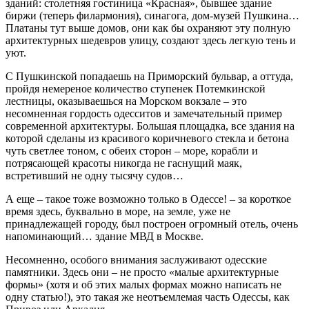
зданий: столетняя гостиница «Красная», бывшее здание
биржи (теперь филармония), синагога, дом-музей Пушкина…
Платаны тут выше домов, они как бы охраняют эту полную
архитектурных шедевров улицу, создают здесь легкую тень и
уют.
С Пушкинской попадаешь на Приморский бульвар, а оттуда,
пройдя немереное количество ступенек Потемкинской
лестницы, оказываешься на Морском вокзале – это
несомненная гордость одесситов и замечательный пример
современной архитектуры. Большая площадка, все здания на
которой сделаны из красивого коричневого стекла и бетона
чуть светлее тоном, с обеих сторон – море, корабли и
потрясающей красоты никогда не гаснущий маяк,
встретивший не одну тысячу судов…
А еще – такое тоже возможно только в Одессе! – за короткое
время здесь, буквально в море, на земле, уже не
принадлежащей городу, был построен огромный отель, очень
напоминающий… здание МВД в Москве.
Несомненно, особого внимания заслуживают одесские
памятники. Здесь они – не просто «малые архитектурные
формы» (хотя и об этих малых формах можно написать не
одну статью!), это такая же неотъемлемая часть Одессы, как