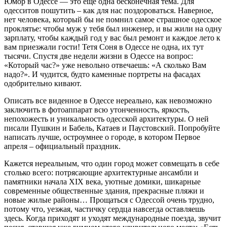
Юмор в Одессе — это еще одна бесконечная тема. Для
одесситов пошутить – как для нас поздороваться. Наверное,
нет человека, который бы не помнил самое страшное одесское
проклятье: чтобы муж у тебя был инженер, и вы жили на одну
зарплату, чтобы каждый год у вас был ремонт и каждое лето к
вам приезжали гости! Тетя Соня в Одессе не одна, их тут
тысячи. Спустя две недели жизни в Одессе на вопрос:
«Который час?» уже невольно отвечаешь: «А сколько Вам
надо?». И чудится, будто каменные портреты на фасадах
одобрительно кивают.
Описать все виденное в Одессе нереально, как невозможно
заключить в фотоаппарат всю утонченность, яркость,
непохожесть и уникальность одесской архитектуры. О ней
писали Пушкин и Бабель, Катаев и Паустовский. Попробуйте
написать лучше, остроумнее о городе, в котором Первое
апреля – официальный праздник.
Кажется нереальным, что один город может совмещать в себе
столько всего: потрясающие архитектурные ансамбли и
памятники начала XIX века, уютные домики, шикарные
современные общественные здания, прекрасные пляжи и
новые жилые районы… Прощаться с Одессой очень трудно,
потому что, уезжая, частичку сердца навсегда оставляешь
здесь. Когда приходят и уходят международные поезда, звучит