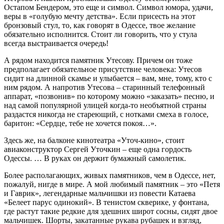
Остапом Бендером, это еще и символ. Символ юмора, удачи,
веры в «голубую мечту детства». Если присесть на этот
бронзовый стул, то, как говорят в Одессе, твое желание
обязательно исполнится. Стоит ли говорить, что у стула
всегда выстраивается очередь!
А рядом находится памятник Утесову. Причем он тоже
предполагает обязательное присутствие человека: Утесов
сидит на длинной скамье и улыбается – вам, мне, тому, кто с
ним рядом. А напротив Утесова – старинный телефонный
аппарат, «позвонив» по которому можно «заказать» песню, и
над самой популярной улицей когда-то необъятной страны
раздастся никогда не стареющий, с нотками смеха в голосе,
баритон: «Сердце, тебе не хочется покоя…».
Здесь же, на балконе кинотеатра «Уточ-кино», стоит
авиаконструктор Сергей Уточкин – еще одна гордость
Одессы. … В руках он держит бумажный самолетик.
Более располагающих, живых памятников, чем в Одессе, нет,
пожалуй, нигде в мире. А мой любимый памятник – это «Петя
и Гаврик», легендарные мальчишки из повести Катаева
«Белеет парус одинокий». В тенистом скверике, у фонтана,
где растут такие редкие для здешних широт сосны, сидят двое
мальчишек. Шорты, закатанные рукава рубашек и взгляд,