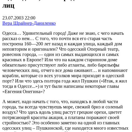
лиц
23.07.2003 22:00
Вера Шрайнер-Даниленко
Одесса… Удивительный город! Даже не знаю, с чего начать
рассказ о нем… С того, что почти вся его старая часть
построена 160—200 лет назад и каждая улица, каждый дом
неповторим и оригинален? Что одесский Оперный театр,
ровесник города, — один из самых выдающихся и самых
красивых в Европе? Или что на каждом старинном доме
обязательно присутствуют либо атланты, либо барельефы
человеческих лиц, отчего все дома оживают… и напоминают
корабли, которые со всех уголков мира приходят в одесский
порт? Или что здесь полтора года жил Пушкин («Итак, я жил
тогда в Одессе...») и тут были написаны некоторые главы
«Евгения Онегина»?
А может, надо начать с того, что, находясь в любой части
города, ты всегда чувствуешь море, свежий бриз и соленый
воздух? Что здесь вдоль улиц растут грецкие орехи, цветет
потрясающей красоты акация, а платаны поражают своей
стройностью? Это особенно заметно на одной из главных
одесских улиц – Пушкинской, где находится много известных