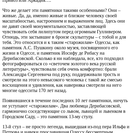
Привоз или Аркадия….
Что же делает эти памятники такими особенными? Они –
живые. Да, да, именно живые и близкие человеку своей
масштабностью, настроением и выражением лиц. Здесь они
не давят своей монументальностью, заставляющей
чувствовать себя лилипутом перед огромным Гулливером.
Отнюдь, эти застывшие в бронзе скульптуры – с тобой и для
тебя. Это относится и к таким «старожилам» Одессы, как
памятник А.С. Пушкину около музея, посвященного его
жизни в Одессе, и памятник Иосифу де Рибасу на
Дерибасовской. Сколько я ни наблюдала, все, кто подходил
фотографироваться со «светочем золотого века русской
литературы», чувствовали себя очень комфортно: брали
Александра Сергеевича под руку, поддерживали трость и
смотрели на этого невысокого человека с такой же смесью
восхищения и удивления, как наверняка смотрели на него
многие одесситы 170 лет назад.
Появившиеся в течение последних 10 лет памятники, ничуть
не уступают «старожилам». Два любимца Дерибасовской,
гармонично соседствующие со львом, львицей и львенком в
Городском Саду, – это памятник 13-му стулу.
13-й стул – не просто легенда, вышедшая из-под пера Ильфа и
Петрова и навеки прославившая Одессу бессмертным