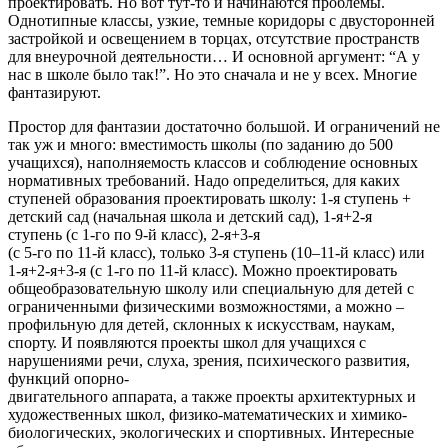
проектировать. Но вот тут-то и начинаются проблемы.
Однотипные классы, узкие, темные коридоры с двусторонней
застройкой и освещением в торцах, отсутствие пространств
для внеурочной деятельности… И основной аргумент: “А у
нас в школе было так!”. Но это сначала и не у всех. Многие
фантазируют.
Простор для фантазии достаточно большой. И ограничений не
так уж и много: вместимость школы (по заданию до 500
учащихся), наполняемость классов и соблюдение основных
нормативных требований. Надо определиться, для каких
ступеней образования проектировать школу: 1-я ступень +
детский сад (начальная школа и детский сад), 1-я+2-я
ступень (с 1-го по 9-й класс), 2-я+3-я
(с 5-го по 11-й класс), только 3-я ступень (10–11-й класс) или
1-я+2-я+3-я (с 1-го по 11-й класс). Можно проектировать
общеобразовательную школу или специальную для детей с
ограниченными физическими возможностями, а можно –
профильную для детей, склонных к искусствам, наукам,
спорту. И появляются проекты школ для учащихся с
нарушениями речи, слуха, зрения, психического развития,
функций опорно-
двигательного аппарата, а также проекты архитектурных и
художественных школ, физико-математических и химико-
биологических, экологических и спортивных. Интересные