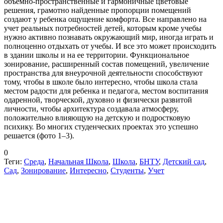
объемно-пространственные и гармоничные цветовые
решения, грамотно найденные пропорции помещений
создают у ребенка ощущение комфорта. Все направлено на
учет реальных потребностей детей, которым кроме учебы
нужно активно познавать окружающий мир, иногда играть и
полноценно отдыхать от учебы. И все это может происходить
в здании школы и на ее территории. Функциональное
зонирование, расширенный состав помещений, увеличение
пространства для внеурочной деятельности способствуют
тому, чтобы в школе было интересно, чтобы школа стала
местом радости для ребенка и педагога, местом воспитания
одаренной, творческой, духовно и физически развитой
личности, чтобы архитектура создавала атмосферу,
положительно влияющую на детскую и подростковую
психику. Во многих студенческих проектах это успешно
решается (фото 1–3).
0
Теги:
Среда
,
Начальная Школа
,
Школа
,
БНТУ
,
Детский сад
,
Сад
,
Зонирование
,
Интересно
,
Студенты
,
Учет