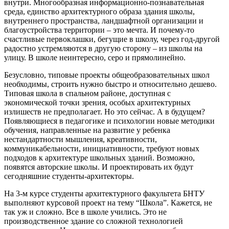
внутри. Многообразная информационно-познавательная
среда, единство архитектурного образа здания школы,
внутреннего пространства, ландшафтной организации и
благоустройства территории – это мечта. И почему-то
счастливые первоклашки, бегущие в школу, через год-другой
радостно устремляются в другую сторону – из школы на
улицу. В школе неинтересно, серо и прямолинейно.
Безусловно, типовые проекты общеобразовательных школ
необходимы, строить нужно быстро и относительно дешево.
Типовая школа в спальном районе, доступная с
экономической точки зрения, особых архитектурных
излишеств не предполагает. Но это сейчас. А в будущем?
Появляющиеся в педагогике и психологии новые методики
обучения, направленные на развитие у ребенка
нестандартности мышления, креативности,
коммуникабельности, инициативности, требуют новых
подходов к архитектуре школьных зданий. Возможно,
появятся авторские школы. И проектировать их будут
сегодняшние студенты-архитекторы.
На 3-м курсе студенты архитектурного факультета БНТУ
выполняют курсовой проект на тему “Школа”. Кажется, не
так уж и сложно. Все в школе учились. Это не
производственное здание со сложной технологией