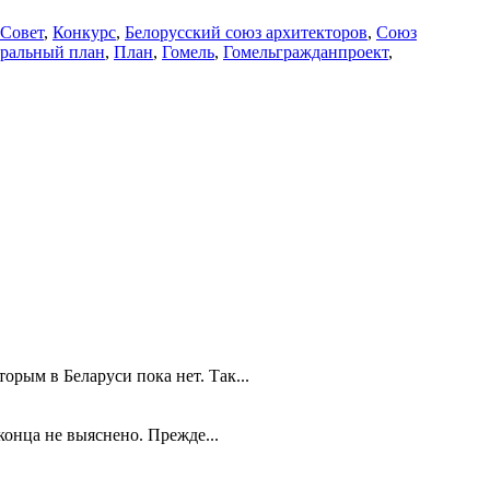
Совет
,
Конкурс
,
Белорусский союз архитекторов
,
Союз
еральный план
,
План
,
Гомель
,
Гомельгражданпроект
,
рым в Беларуси пока нет. Так...
конца не выяснено. Прежде...