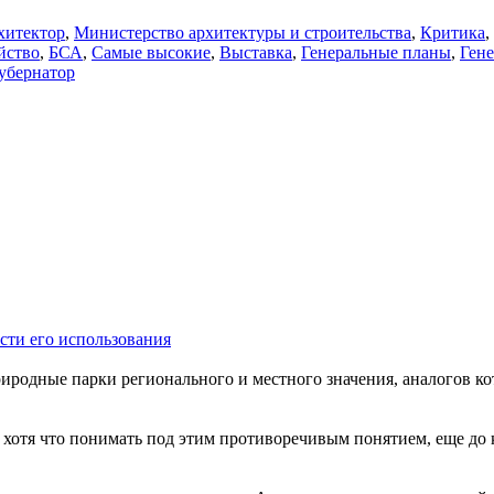
хитектор
,
Министерство архитектуры и строительства
,
Критика
,
йство
,
БСА
,
Самые высокие
,
Выставка
,
Генеральные планы
,
Ген
убернатор
сти его использования
одные парки регионального и местного значения, аналогов кото
 хотя что понимать под этим противоречивым понятием, еще до 