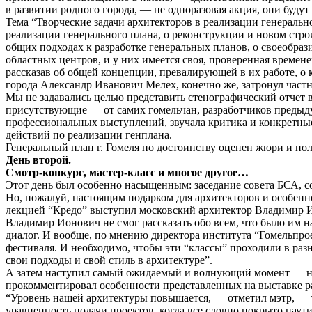
в развитии родного города, — не одноразовая акция, они буду
Тема “Творческие задачи архитекторов в реализации генеральн
реализации генерального плана, о реконструкции и новом стр
общих подходах к разработке генеральных планов, о своеобра
областных центров, и у них имеется своя, проверенная време
рассказав об общей концепции, превалирующей в их работе, о 
города Александр Иванович Мелех, конечно же, затронул частн
Мы не задавались целью представить стенографический отчет в
присутствующие — от самих гомельчан, разработчиков предыду
профессиональных выступлений, звучала критика и конкретны
действий по реализации генплана.
Генеральный план г. Гомеля по достоинству оценен жюри и по
День второй.
Смотр-конкурс, мастер-класс и многое другое…
Этот день был особенно насыщенным: заседание совета БСА, 
Но, пожалуй, настоящим подарком для архитекторов и особенно
лекцией “Кредо” выступил московский архитектор Владимир И
Владимир Ионович не смог рассказать обо всем, что было им 
диалог. И вообще, по мнению директора института “Гомельпр
фестиваля. И необходимо, чтобы эти “классы” проходили в раз
свои подходы и свой стиль в архитектуре”.
А затем наступил самый ожидаемый и волнующий момент — наг
прокомментировал особенности представленных на выставке р
“Уровень нашей архитектуры повышается, — отметил мэтр, — т
уравненность подачи проектов, когда все словно покрыто паут