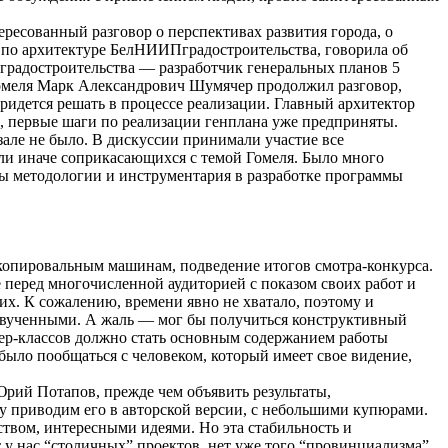
ересованный разговор о перспективах развития города, о
а по архитектуре БелНИИПградостроительства, говорила об
Пградостроительства — разработчик генеральных планов 5
 Гомеля Марк Александрович Шумячер продолжил разговор,
ридется решать в процессе реализации. Главный архитектор
о, первые шаги по реализации генплана уже предприняты.
зале не было. В дискуссии принимали участие все
или иначе соприкасающихся с темой Гомеля. Было много
ы методологии и инструментария в разработке программы
-копировальным машинам, подведение итогов смотра-конкурса.
е перед многочисленной аудиторией с показом своих работ и
х. К сожалению, времени явно не хватало, поэтому и
еозвученными. А жаль — мог бы получиться конструктивный
тер-классов должно стать основным содержанием работы
было пообщаться с человеком, который имеет свое видение,
ий Потапов, прежде чем объявить результаты,
 приводим его в авторской версии, с небольшими купюрами.
твом, интересными идеями. Но эта стабильность и
 у нас “столичных” проектов, нет уже того “провинциализма”,