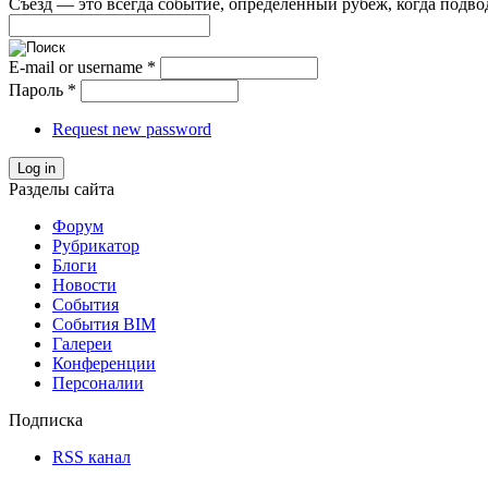
Съезд — это всегда событие, определенный рубеж, когда подвод
E-mail or username
*
Пароль
*
Request new password
Log in
Разделы сайта
Форум
Рубрикатор
Блоги
Новости
События
События BIM
Галереи
Конференции
Персоналии
Подписка
RSS канал