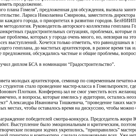
т иметь продолжение.
ого плана Гомеля”, предложенная для обсуждения, вызвала заинт
оительстве. Лариса Николаевна Смирнова, заместитель директор
зии каждого города, о приоритетах в развитии городов. БелНИИ
нем методология. Руководитель авторского коллектива генплана
конкретных градостроительных ситуациях, проблемах, которые п
ые проблемы, которых у города очень много, но, невзирая на эт
сех выступлений. Хочется только отметить, что равнодушных в 
щего генплана, до маститых архитекторов, в разное время так 
е предложения, обсуждались частные и общие проблемы, вопрос
лучил диплом БСА в номинации “Градостроительство”.
совета молодых архитекторов, семинар по современным печатно
 студентов стало проведение мастер-класса в Гомельпроекте, гд
онович Плоткин. Конференц-зал не смог уместить всех желающи
намечено, и вопросы, которые имелись у аудитории, остались н
оект” Александра Ивановича Тишкевича, “проведение таких мас
ных местах, чтобы оставалось время на дискуссию, чтобы можно 
раждение победителей смотра-конкурса. Председатель жюри Юр
абот. Выступление было эмоциональным и критическим, поэтому
ворческие позиции зодчих укрепились, “приправились” мастерс
иной принтера и компьютера, сделала одинаковыми всех. Уже нет