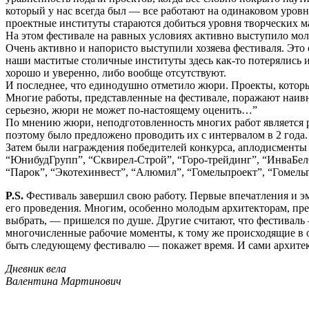
который у нас всегда был — все работают на одинаковом уровн
проектные институты стараются добиться уровня творческих м
На этом фестивале на равных условиях активно выступило мо
Очень активно и напористо выступили хозяева фестиваля. Это с
наши маститые столичные институты здесь как-то потерялись и
хорошо и уверенно, либо вообще отсутствуют.
И последнее, что единодушно отметило жюри. Проекты, которы
Многие работы, представленные на фестивале, поражают наивн
серьезно, жюри не может по-настоящему оценить…”
По мнению жюри, неподготовленность многих работ является ре
поэтому было предложено проводить их с интервалом в 2 года. 
Затем были награждения победителей конкурса, аплодисменты 
“ЮнибудГрупп”, “Сквирел-Строй”, “Горо-трейдинг”, “ИнваБел
“Парок”, “Экотехинвест”, “Алюмил”, “Гомельпроект”, “Гомель
P.S.
Фестиваль завершил свою работу. Первые впечатления и эмо
его проведения. Многим, особенно молодым архитекторам, преде
выбрать, — пришелся по душе. Другие считают, что фестиваль 
многочисленные рабочие моменты, к тому же происходящие в о
быть следующему фестивалю — покажет время. И сами архите
Дневник вела
Валентина Мартинович