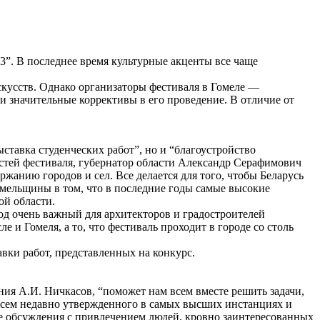
3”. В последнее время культурные акценты все чаще
кусств. Однако организаторы фестиваля в Гомеле —
 значительные коррективы в его проведение. В отличие от
тавка студенческих работ”, но и “благоустройство
остей фестиваля, губернатор области Александр Серафимович
жанию городов и сел. Все делается для того, чтобы Беларусь
омельщины в том, что в последние годы самые высокие
ой области.
од очень важный для архитекторов и градостроителей
 и Гомеля, а то, что фестиваль проходит в городе со столь
вки работ, представленных на конкурс.
ния А.И. Ничкасов, “поможет нам всем вместе решить задачи,
овсем недавно утвержденного в самых высших инстанциях и
ие обсуждения с привлечением людей, кровно заинтересованных