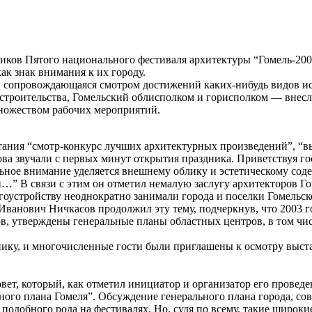
ников Пятого национального фестиваля архитектуры “Гомель-200
ак знак внимания к их городу.
, сопровождающаяся смотром достижений каких-нибудь видов ис
строительства, Гомельский облисполком и горисполком — внесли
ножеством рабочих мероприятий.
ания “смотр-конкурс лучших архитектурных произведений”, “выс
ова звучали с первых минут открытия праздника. Приветствуя г
льное внимание уделяется внешнему облику и эстетическому содер
…” В связи с этим он отметил немалую заслугу архитекторов Г
гоустройству неоднократно занимали города и поселки Гомельск
Иванович Ничкасов продолжил эту тему, подчеркнув, что 2003 г
ов, утверждены генеральные планы областных центров, в том числе
нику, и многочисленные гости были приглашены к осмотру выста
ет, который, как отметил инициатор и организатор его проведе
ьного плана Гомеля”. Обсуждение генерального плана города, с
одобного рода на фестивалях. Но, судя по всему, такие широк