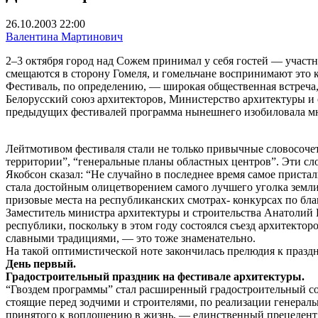
26.10.2003 22:00
Валентина Мартинович
2–3 октября город над Сожем принимал у себя гостей — участ
смещаются в сторону Гомеля, и гомельчане воспринимают это к
Фестиваль, по определению, — широкая общественная встреча
Белорусский союз архитекторов, Министерство архитектуры и 
предыдущих фестивалей программа нынешнего изобиловала м
Лейтмотивом фестиваля стали не только привычные словосочет
территории”, “генеральные планы областных центров”. Эти сл
Якобсон сказал: “Не случайно в последнее время самое приста
стала достойным олицетворением самого лучшего уголка земли
призовые места на республиканских смотрах- конкурсах по бла
Заместитель министра архитектуры и строительства Анатолий 
республики, поскольку в этом году состоялся съезд архитектор
славными традициями, — это тоже знаменательно.
На такой оптимистической ноте закончилась прелюдия к празд
День первый.
Градостроительный праздник на фестивале архитектуры.
“Гвоздем программы” стал расширенный градостроительный сов
стоящие перед зодчими и строителями, по реализации генерал
принятого к воплощению в жизнь, — единственный прецедент п