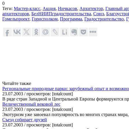
0
Теги:
Мастер-класс
,
Акция
,
Ничкасов
,
Архитектор
,
Главный ар
архитекторов
,
БелНИИПградостроительства
,
Союз
,
Благоустро
Гомельпроект
,
Горисполком
,
Программа
,
Градостроительство
,
Г
Читайте также
Региональные природные парки: зарубежный опыт и возможно
23.07.2003 / просмотров: [totalcount]
В ряде стран Западной и Центральной Европы формируются прир
Величественный вековой лес
23.07.2003 / просмотров: [totalcount]
Экотуризм уже завоевал популярность во многих странах мира,
Съезд собирает друзей
23.07.2003 / просмотров: [totalcount]