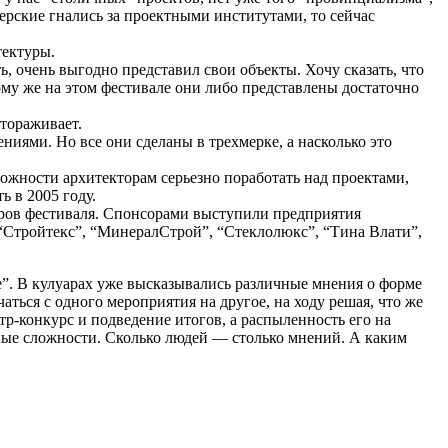
терские гнались за проектными институтами, то сейчас
тектуры.
ь, очень выгодно представил свои объекты. Хочу сказать, что
ому же на этом фестивале они либо представлены достаточно
тораживает.
ями. Но все они сделаны в трехмерке, а насколько это
ожности архитекторам серьезно поработать над проектами,
ь в 2005 году.
оров фестиваля. Спонсорами выступили предприятия
“Стройтекс”, “МинералСтрой”, “Стеклолюкс”, “Тина Влати”,
де”. В кулуарах уже высказывались различные мнения о форме
аться с одного мероприятия на другое, на ходу решая, что же
р-конкурс и подведение итогов, а распыленность его на
нные сложности. Сколько людей — столько мнений. А каким