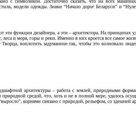
ано с символикой. Достаточно сказать, что на всех машинах
 стиль, модели одежды. Знаки “Начало дорог Беларуси” и “Нул
 вот эти функции дизайнера, а эти – архитектора. На принципа
т, леса и моря, горы и реки. Именно в них кроется все самое ж
 Творца, воплотить задуманное так, чтобы это волновало люде
ндшафтной архитектуры – работа с землей, природными формам
 природной средой, что, хоть и не в полной мере, удалось осущ
 “выросло”, корнями связано с природой, рельефом, со здешней а