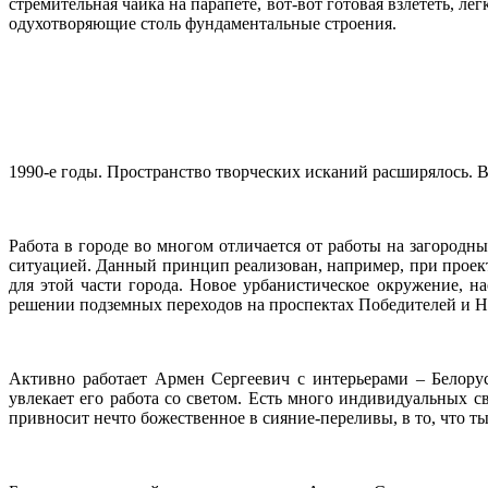
стремительная чайка на парапете, вот-вот готовая взлететь, 
одухотворяющие столь фундаментальные строения.
1990-е годы. Пространство творческих исканий расширялось. В
Работа в городе во многом отличается от работы на загородн
ситуацией. Данный принцип реализован, например, при проект
для этой части города. Новое урбанистическое окружение, н
решении подземных переходов на проспектах Победителей и Н
Активно работает Армен Сергеевич с интерьерами – Белору
увлекает его работа со светом. Есть много индивидуальных с
привносит нечто божественное в сияние-переливы, в то, что т