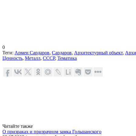
0
Теги:
Армен Сардаров
,
Сардаров
,
Архитектурный объект
,
Архи
Ценность
,
Металл
,
СССР
,
Тематика
Читайте также
О призраках и призрачном замка Гольшанского