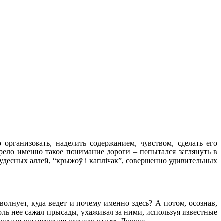
 организовать, наделить содержанием, чувством, сделать его
зрело именно такое понимание дороги – попытался заглянуть в
чудесных аллей, “крыжоў і каплічак”, совершенно удивительных
 волнует, куда ведет и почему именно здесь? А потом, осознав,
оль нее сажал прысады, ухаживал за ними, используя известные
иозные устремления всецело отдать Дороге.