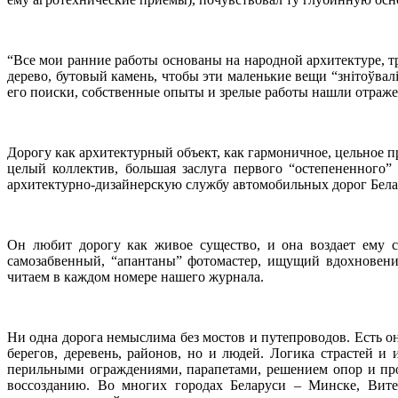
“Все мои ранние работы основаны на народной архитектуре, 
дерево, бутовый камень, чтобы эти маленькие вещи “знітоўва
его поиски, собственные опыты и зрелые работы нашли отражен
Дорогу как архитектурный объект, как гармоничное, цельное пр
целый коллектив, большая заслуга первого “остепененного
архитектурно-дизайнерскую службу автомобильных дорог Бела
Он любит дорогу как живое существо, и она воздает ему с
самозабвенный, “апантаны” фотомастер, ищущий вдохновени
читаем в каждом номере нашего журнала.
Ни одна дорога немыслима без мостов и путепроводов. Есть о
берегов, деревень, районов, но и людей. Логика страстей и
перильными ограждениями, парапетами, решением опор и прол
воссозданию. Во многих городах Беларуси – Минске, Витеб