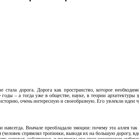
е стала дорога. Дорога как пространство, которое необходимо
 годы – а тогда уже в обществе, науке, в теории архитектуры 
 историю, очень интересную и своеобразную. Его увлекли идеи 
 и навсегда. Вначале преобладали эмоции: почему эта аллея так
 (человек спрямлял тропинки, выводя их на большую дорогу, вд
ву, которая, собственно, и подвигла его свои юношеские амбиц