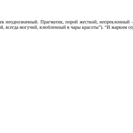
овек неоднозначный. Прагматик, порой жесткий, непреклонный 
й, всегда могучий, влюбленный в чары красоты”). “И жарким се