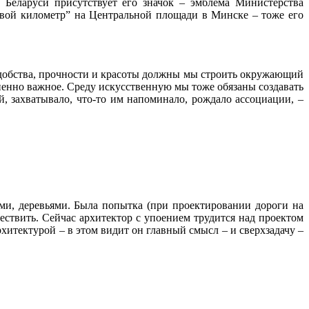
 Беларуси присутствует его значок – эмблема Министерства
евой километр” на Центральной площади в Минске – тоже его
х удобства, прочности и красоты должны мы строить окружающий
изненно важное. Среду искусственную мы тоже обязаны создавать
й, захватывало, что-то им напоминало, рождало ассоциации, –
и, деревьями. Была попытка (при проектировании дороги на
ествить. Сейчас архитектор с упоением трудится над проектом
рхитектурой – в этом видит он главный смысл – и сверхзадачу –