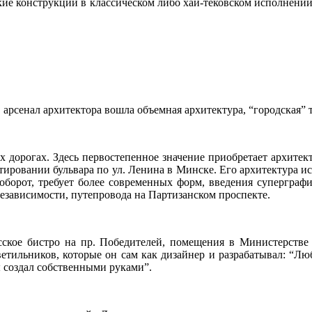
легкие конструкции в классическом либо хай-тековском исполнени
 арсенал архитектора вошла объемная архитектура, “городская” 
ых дорогах. Здесь первостепенное значение приобретает архитек
ировании бульвара по ул. Ленина в Минске. Его архитектура и
аоборот, требует более современных форм, введения суперграф
езависимости, путепровода на Партизанском проспекте.
сское бистро на пр. Победителей, помещения в Министерстве 
ветильников, которые он сам как дизайнер и разрабатывал: “Л
ы создал собственными руками”.