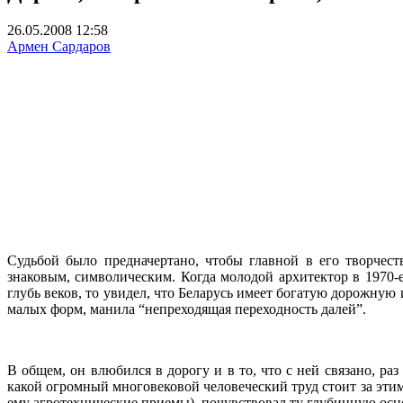
26.05.2008 12:58
Армен Сардаров
Судьбой было предначертано, чтобы главной в его творчеств
знаковым, символическим. Когда молодой архитектор в 1970-е
глубь веков, то увидел, что Беларусь имеет богатую дорожную
малых форм, манила “непреходящая переходность далей”.
В общем, он влюбился в дорогу и в то, что с ней связано, раз
какой огромный многовековой человеческий труд стоит за этим
ему агротехнические приемы), почувствовал ту глубинную осно