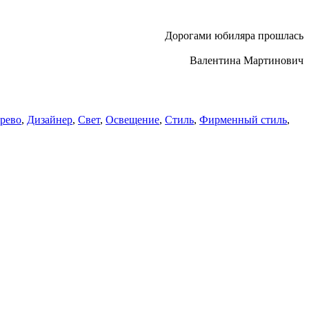
Дорогами юбиляра прошлась
Валентина Мартинович
рево
,
Дизайнер
,
Свет
,
Освещение
,
Стиль
,
Фирменный стиль
,