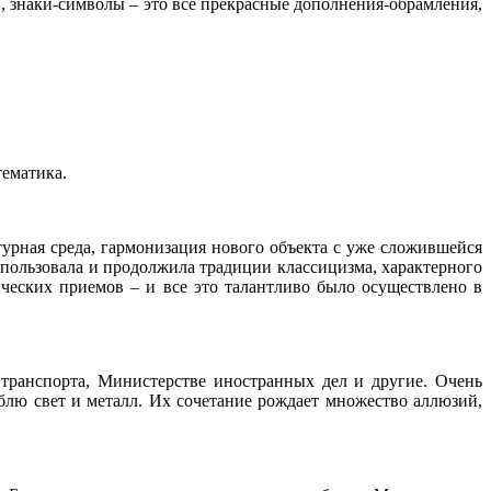
и, знаки-символы – это все прекрасные дополнения-обрамления,
тематика.
турная среда, гармонизация нового объекта с уже сложившейся
спользовала и продолжила традиции классицизма, характерного
ических приемов – и все это талантливо было осуществлено в
транспорта, Министерстве иностранных дел и другие. Очень
юблю свет и металл. Их сочетание рождает множество аллюзий,