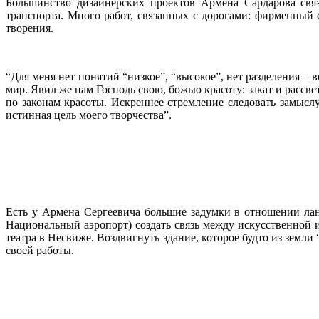
Большинство дизайнерских проектов Армена Сардарова связ
транспорта. Много работ, связанных с дорогами: фирменный
творения.
“Для меня нет понятий “низкое”, “высокое”, нет разделения –
мир. Явил же нам Господь свою, божью красоту: закат и рассве
по законам красоты. Искреннее стремление следовать замыслу
истинная цель моего творчества”.
Есть у Армена Сергеевича большие задумки в отношении ла
Национальный аэропорт) создать связь между искусственной и
театра в Несвиже. Воздвигнуть здание, которое будто из земли
своей работы.