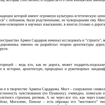
традиции которой имеют огромную культурно-эстетическую ценно
ліся” с пейзажем, были родственными, не чужеродными ему. Мно
ие-освещение в научных изысканиях, в книгах (только о дорога
остранство Армен Сардаров начинал исследовать и “строить”, мо
” дорожника: именно он разработал теорию архитектуры дорог
руси.
торицей – ведь кто, как не дорога, может подарить-подска
е в истории, архитектуре, природных и рукотворных ландшафт
ни и в творчестве Армена Сардарова. Мост – сооружение символ
 истинность чувствования (по Пушкину), очевидно, помогали 
етного строения, ритмом. А он через все это, как через пла
ске, Могилеве, Пинске – есть образцы его “мостового” тво