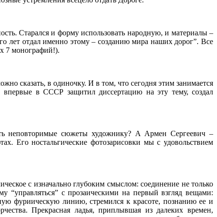
сть. Старался и форму использовать народную, и материалы –
го лет отдал именно этому – созданию мира наших дорог”. Все
х 7 монографий!).
жно сказать, в одиночку. И в том, что сегодня этим занимается
, впервые в СССР защитил диссертацию на эту тему, создал
зать неповторимые сюжеты художнику? А Армен Сергеевич –
ах. Его ностальгические фотозарисовки мы с удовольствием
ическое с изначально глубоким смыслом: соединение не только
ему “управляться” с прозаическими на первый взгляд вещами:
вную фуриическую линию, стремился к красоте, познанию ее и
рчества. Прекрасная ладья, приплывшая из далеких времен,