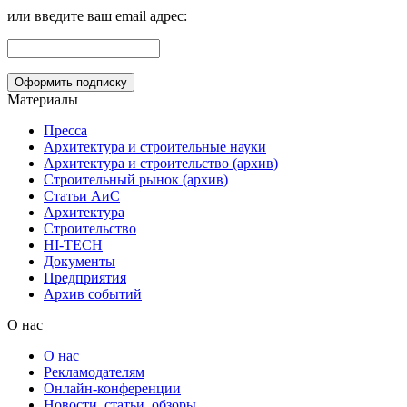
или введите ваш email адрес:
Материалы
Пресса
Архитектура и строительные науки
Архитектура и строительство (архив)
Строительный рынок (архив)
Статьи АиС
Архитектура
Строительство
HI-TECH
Документы
Предприятия
Архив событий
О нас
О нас
Рекламодателям
Онлайн-конференции
Новости, статьи, обзоры