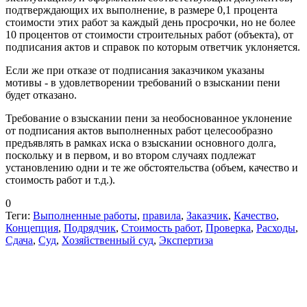
подтверждающих их выполнение, в размере 0,1 процента
стоимости этих работ за каждый день просрочки, но не более
10 процентов от стоимости строительных работ (объекта), от
подписания актов и справок по которым ответчик уклоняется.
Если же при отказе от подписания заказчиком указаны
мотивы - в удовлетворении требований о взыскании пени
будет отказано.
Требование о взыскании пени за необоснованное уклонение
от подписания актов выполненных работ целесообразно
предъявлять в рамках иска о взыскании основного долга,
поскольку и в первом, и во втором случаях подлежат
установлению одни и те же обстоятельства (объем, качество и
стоимость работ и т.д.).
0
Теги:
Выполненные работы
,
правила
,
Заказчик
,
Качество
,
Концепция
,
Подрядчик
,
Стоимость работ
,
Проверка
,
Расходы
,
Сдача
,
Суд
,
Хозяйственный суд
,
Экспертиза