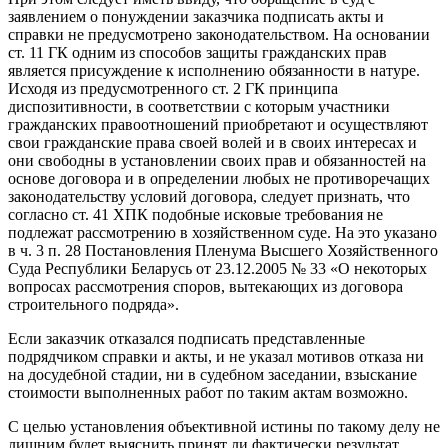
заявлением о понуждении заказчика подписать акты и
справки не предусмотрено законодательством. На основании
ст. 11 ГК одним из способов защиты гражданских прав
является присуждение к исполнению обязанности в натуре.
Исходя из предусмотренного ст. 2 ГК принципа
диспозитивности, в соответствии с которым участники
гражданских правоотношений приобретают и осуществляют
свои гражданские права своей волей и в своих интересах и
они свободны в установлении своих прав и обязанностей на
основе договора и в определении любых не противоречащих
законодательству условий договора, следует признать, что
согласно ст. 41 ХПК подобные исковые требования не
подлежат рассмотрению в хозяйственном суде. На это указано
в ч. 3 п. 28 Постановления Пленума Высшего Хозяйственного
Суда Республики Беларусь от 23.12.2005 № 33 «О некоторых
вопросах рассмотрения споров, вытекающих из договора
строительного подряда».
Если заказчик отказался подписать представленные
подрядчиком справки и акты, и не указал мотивов отказа ни
на досудебной стадии, ни в судебном заседании, взыскание
стоимости выполненных работ по таким актам возможно.
С целью установления объективной истины по такому делу не
лишним будет выяснить принят ли фактически результат