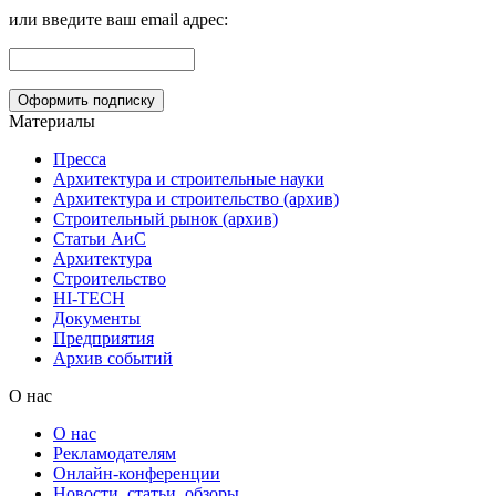
или введите ваш email адрес:
Материалы
Пресса
Архитектура и строительные науки
Архитектура и строительство (архив)
Строительный рынок (архив)
Статьи АиС
Архитектура
Строительство
HI-TECH
Документы
Предприятия
Архив событий
О нас
О нас
Рекламодателям
Онлайн-конференции
Новости, статьи, обзоры