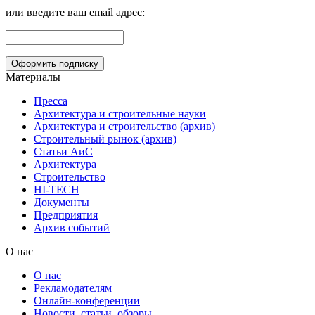
или введите ваш email адрес:
Материалы
Пресса
Архитектура и строительные науки
Архитектура и строительство (архив)
Строительный рынок (архив)
Статьи АиС
Архитектура
Строительство
HI-TECH
Документы
Предприятия
Архив событий
О нас
О нас
Рекламодателям
Онлайн-конференции
Новости, статьи, обзоры