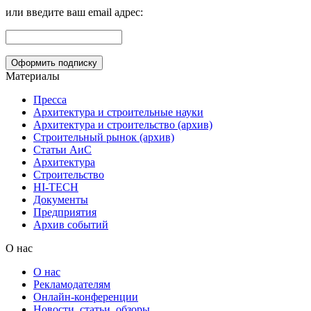
или введите ваш email адрес:
Материалы
Пресса
Архитектура и строительные науки
Архитектура и строительство (архив)
Строительный рынок (архив)
Статьи АиС
Архитектура
Строительство
HI-TECH
Документы
Предприятия
Архив событий
О нас
О нас
Рекламодателям
Онлайн-конференции
Новости, статьи, обзоры