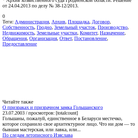
* Архив хозяйственного суда Гродненской области. Решение
от 24.04.2013 по делу № 38-12/2013.
0
Теги:
Администрация
,
Архив
,
Площадка
,
Договор
,
Собственность
,
Гродно
,
Земельный участок
,
Производство
,
Недвижимость
,
Земельные участки
,
Комитет
,
Назначение
,
Обращения
,
Организация
,
Ответ
,
Постановление
,
Предоставление
Читайте также
О призраках и призрачном замка Гольшанского
23.07.2003 / просмотров: [totalcount]
Гольшаны, пожалуй, единственное в Беларуси местечко,
которое сохранило свое архитектурное лицо. Что ни дом — то
бывшая мастерская, или лавка, или...
По следам летописного Изяслава