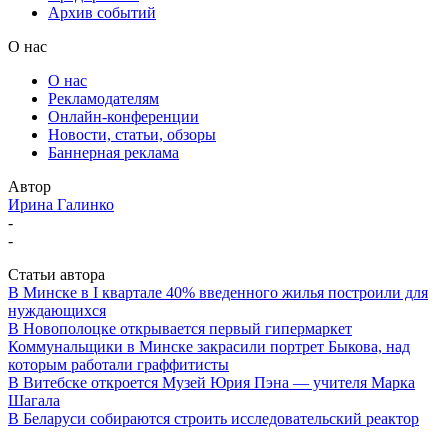
Архив событий
О нас
О нас
Рекламодателям
Онлайн-конференции
Новости, статьи, обзоры
Баннерная реклама
Автор
Ирина Галинко
-
-
Статьи автора
В Минске в I квартале 40% введенного жилья построили для
нуждающихся
В Новополоцке открывается первый гипермаркет
Коммунальщики в Минске закрасили портрет Быкова, над
которым работали граффитисты
В Витебске откроется Музей Юрия Пэна — учителя Марка
Шагала
В Беларуси собираются строить исследовательский реактор