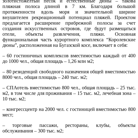
золотисто­желтый песок и естественные дюны – такова
пляжная полоса длиной в 7 км. Благодаря большой
протяженности вдоль моря и значительной ширине
внушителен рекреационный потенциал пляжей. Проектом
предлагается расширение прибрежной полосы за счет
создания искусственных островов, где будут размещаться
отели, объекты развлечения, пляжи. Основная
функциональная часть курортного комплекса “Королевские
дюны”, расположенная на Бугазской косе, включает в себя:
– 60 гостиничных комплексов вместимостью каждый от 400
до 1000 чел., общая площадь – 1,26 млн м2;
– 80 резиденций свободного назначения общей вместимостью
8000 чел., общая площадь – 240 тыс. м2;
– СПАотель вместимостью 800 чел., общая площадь – 25 тыс.
м2, в том числе для проживания – 15 тыс. м2, лечебная зона –
10 тыс. м2;
– конгрессцентр на 2000 чел. с гостиницей вместимостью 800
мест;
– торговые пассажи, рестораны, клубы, объекты
обслуживания – 300 тыс. м2;