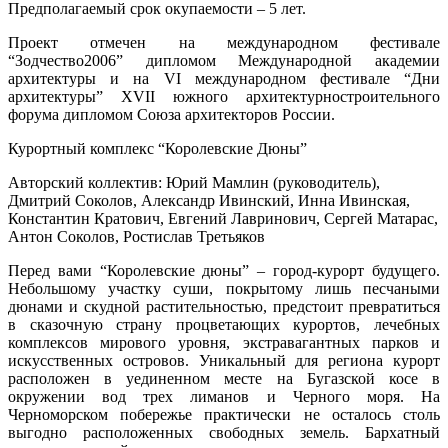
Предполагаемый срок окупаемости – 5 лет.
Проект отмечен на международном фестивале
“Зодчество2006” дипломом Международной академии
архитектуры и на VI международном фестивале “Дни
архитектуры” XVII южного архитектурностроительного
форума дипломом Союза архитекторов России.
Курортный комплекс “Королевские Дюны”
Авторский коллектив: Юрий Мамлин (руководитель),
Дмитрий Соколов, Александр Ивинский, Инна Ивинская,
Константин Кратович, Евгений Лавринович, Сергей Матарас,
Антон Соколов, Ростислав Третьяков
Перед вами “Королевские дюны” – город­-курорт будущего.
Небольшому участку суши, покрытому лишь песчаными
дюнами и скудной растительностью, предстоит превратиться
в сказочную страну процветающих курортов, лечебных
комплексов мирового уровня, экстравагантных парков и
искусственных островов. Уникальный для региона курорт
расположен в уединенном месте на Бугазской косе в
окружении вод трех лиманов и Черного моря. На
Черноморском побережье практически не осталось столь
выгодно расположенных свободных земель. Бархатный