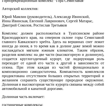
Горнорекреационный комплекс “Гора Семиглавая”
Авторский коллектив:
Юрий Мамлин (руководитель), Александр Ивинский,
Инна Ивинская, Евгений Лавринович, Сергей Матарас,
Дмитрий Соколов, Ростислав Третьяков
Комплекс должен расположиться в Туапсинском районе
Краснодарского края, на северном склоне горы Семиглавой
главного Кавказского хребта. Здесь на вершинах снег лежит
иногда до июня, в то время как в долине даже зимой можно
наслаждаться мягким южным климатом. Таким образом,
разделив комплекс на две части (высокогорную и долинную),
создается круглогодичный курорт, где лидирующая роль
переходит от одной его части к другой в зависимости от
сезона. При этом каждая из частей функционально и
композиционно самодостаточна. Компактность комплексов
продиктована отсутствием больших открытых территорий и
желанием сохранить существующее природное окружение.
Долинная и высокогорная части курорта связаны между собой
автомобильной и канатной дорогами.
Долинная часть включает:
гостиничные комплексы;