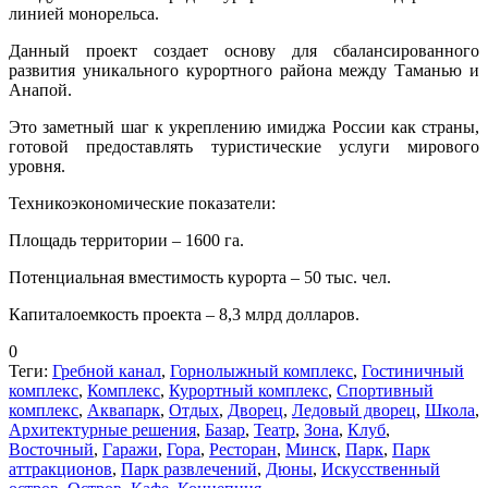
линией монорельса.
Данный проект создает основу для сбалансированного
развития уникального курортного района между Таманью и
Анапой.
Это заметный шаг к укреплению имиджа России как страны,
готовой предоставлять туристические услуги мирового
уровня.
Техникоэкономические показатели:
Площадь территории – 1600 га.
Потенциальная вместимость курорта – 50 тыс. чел.
Капиталоемкость проекта – 8,3 млрд долларов.
0
Теги:
Гребной канал
,
Горнолыжный комплекс
,
Гостиничный
комплекс
,
Комплекс
,
Курортный комплекс
,
Спортивный
комплекс
,
Аквапарк
,
Отдых
,
Дворец
,
Ледовый дворец
,
Школа
,
Архитектурные решения
,
Базар
,
Театр
,
Зона
,
Клуб
,
Восточный
,
Гаражи
,
Гора
,
Ресторан
,
Минск
,
Парк
,
Парк
аттракционов
,
Парк развлечений
,
Дюны
,
Искусственный