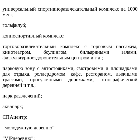
универсальный спортивно­развлекательный комплекс на 1000
мест;
гольф­клуб;
конно­спортивный комплекс;
торгово­развлекательный комплекс с торговым пассажем,
кинотеатром, боу­лингом, бильярдными залами,
физкультурнооздоровительным центром и т.д.;
парковую зону с автостоянками, смотровыми и площадками
для отдыха, роллердромом, кафе, рестораном, лыжными
трассами, прогулочными дорожками, этнографической
деревней и т.д.;
парк развлечений;
аквапарк;
СПАцентр;
“молодежную деревню”;
“VIPдеревню”;