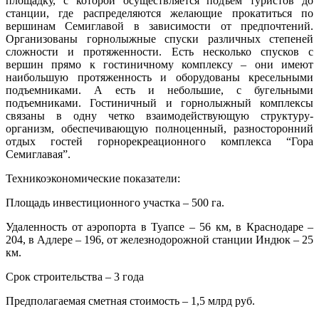
площадку, с которой осуществляется подъем туристов до
станции, где распределяются желающие прокатиться по
вершинам Семиглавой в зависимости от предпочтений.
Организованы горнолыжные спуски различных степеней
сложности и протяженности. Есть несколько спусков с
вершин прямо к гостиничному комплексу – они имеют
наибольшую протяженность и оборудованы кресельными
подъемниками. А есть и небольшие, с бугельными
подъемниками. Гостиничный и
горнолыжный комплексы
связаны в одну четко взаимодействующую структуру­
организм, обеспечивающую полноценный, разносторонний
отдых гостей горно­рекреационного комплекса “Гора
Семиглавая”.
Техникоэкономические показатели:
Площадь инвестиционного участка – 500 га.
Удаленность от аэропорта в Туапсе – 56 км, в Краснодаре –
204, в Адлере – 196, от железнодорожной станции Индюк – 25
км.
Срок строительства – 3 года
Предполагаемая сметная стоимость – 1,5 млрд руб.