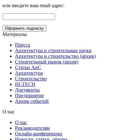
или введите ваш email адрес:
Материалы
Пресса
Архитектура и строительные науки
Архитектура и строительство (архив)
Строительный рынок (архив)
Статьи АиС
Архитектура
Строительство
HI-TECH
Документы
Предприятия
Архив событий
О нас
О нас
Рекламодателям
Онлайн-конференции
Новости, статьи, обзоры