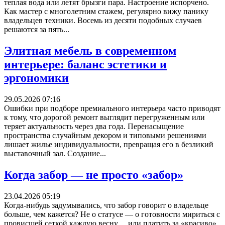
теплая вода или летят брызги пара. Настроение испорчено.
Как мастер с многолетним стажем, регулярно вижу панику
владельцев техники. Восемь из десяти подобных случаев
решаются за пять...
Элитная мебель в современном
интерьере: баланс эстетики и
эргономики
29.05.2026 07:16
Ошибки при подборе премиального интерьера часто приводят
к тому, что дорогой ремонт выглядит перегруженным или
теряет актуальность через два года. Перенасыщение
пространства случайным декором и типовыми решениями
лишает жилье индивидуальности, превращая его в безликий
выставочный зал. Создание...
Когда забор — не просто «забор»
23.04.2026 05:19
Когда-нибудь задумывались, что забор говорит о владельце
больше, чем кажется? Не о статусе — о готовности мириться с
провисшей сеткой каждую весну… или платить за «красиво»