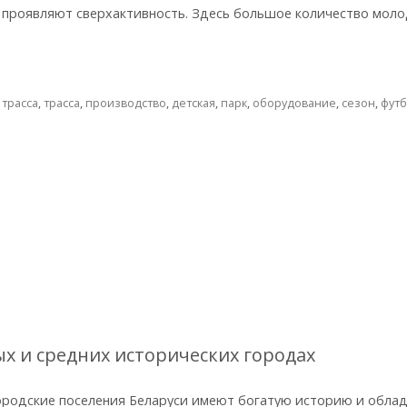
а проявляют сверхактивность. Здесь большое количество мол
трасса
,
трасса
,
производство
,
детская
,
парк
,
оборудование
,
сезон
,
фут
ых и средних исторических городах
ородские поселения Беларуси имеют богатую историю и обла