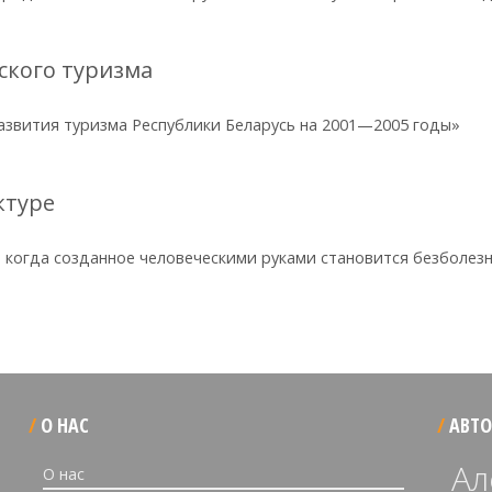
ского туризма
азвития туризма Республики Беларусь на 2001—2005 годы»
ктуре
е, когда созданное человеческими руками становится безболез
О НАС
АВТО
Ал
О нас