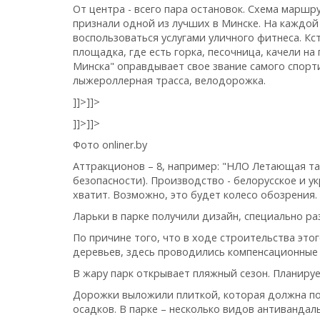
От центра - всего пара остановок. Схема маршр
признали одной из лучших в Минске. На каждой 
воспользоваться услугами уличного фитнеса. К
площадка, где есть горка, песочница, качели на
Минска" оправдывает свое звание самого спорти
лыжероллерная трасса, велодорожка.
]]>
]]>
]]>
]]>
Фото onliner.by
Аттракционов – 8, например: "НЛО Летающая тар
безопасности). Производство - белорусское и у
хватит. Возможно, это будет колесо обозрения.
Ларьки в парке получили дизайн, специально р
По причине того, что в ходе строительства эт
деревьев, здесь проводились компенсационные 
В жару парк открывает пляжный сезон. Планиру
Дорожки выложили плиткой, которая должна по
осадков. В парке – несколько видов антиванда