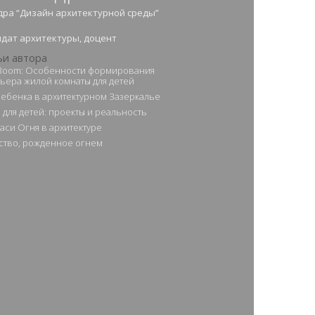
ра “Дизайн архитектурной среды”
дат архитектуры, доцент
ьи автора
Boom: Особенности формирования
ьера жилой комнаты для детей
ебенка в архитектурном Зазеркалье
 для детей: проекты и реальность
аси Огня в архитектуре
ство, рожденное огнем