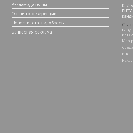
Рекламодателям
Кафед
БНТУ
Онлайн-конференции
канди
Новости, статьи, обзоры
Стат
Baby 
Баннерная реклама
интер
Мир р
Cреда
Ипост
Искус