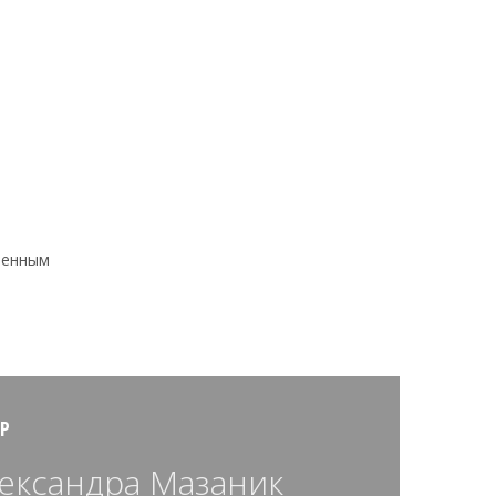
ненным
Р
ександра Мазаник