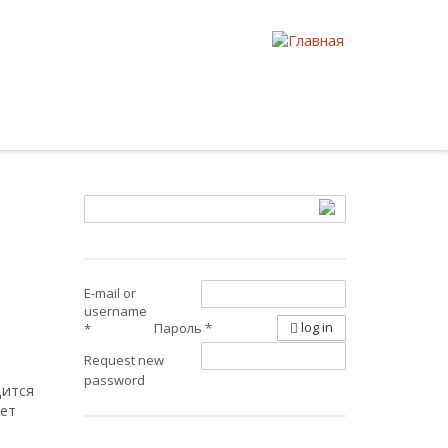
E-mail or
username
log in
Пароль
*
*
Request new
password
дится
шет