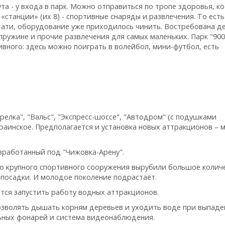
ута - у входа в парк. Можно отправиться по тропе здоровья, к
«станции» (их 8) - спортивные снаряды и развлечения. То ест
стати, оборудование уже приходилось чинить. Востребована д
 пружине и прочие развлечения для самых маленьких. Парк "90
вного: здесь можно поиграть в волейбол, мини-футбол, есть
елка", "Вальс", "Экспресс-шоссе", "Автодром" (с подушками
краинское. Предполагается и установка новых аттракционов – 
азработанный под "Чижовка-Арену".
ого крупного спортивного сооружения вырубили большое колич
посадки. И молодое поколение подрастает.
ется запустить работу водных аттракционов.
зволять дышать корням деревьев и уходить воде при выпаде
льных фонарей и система видеонаблюдения.