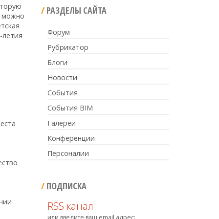
оторую
РАЗДЕЛЫ САЙТА
ь можно
етская
Форум
0-летия
Рубрикатор
Блоги
Новости
События
События BIM
Галереи
места
Конференции
Персоналии
ество
ПОДПИСКА
нии
RSS канал
или введите ваш email адрес: