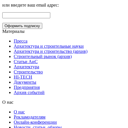
или введите ваш email адрес:
Материалы
Пресса
Архитектура и строительные науки
Архитектура и строительство (архив)
Строительный рынок (архив)
Статьи АиС
Архитектура
Строительство
HI-TECH
Документы
Предприятия
Архив событий
О нас
О нас
Рекламодателям
Онлайн-конференции
Новости, статьи, обзоры