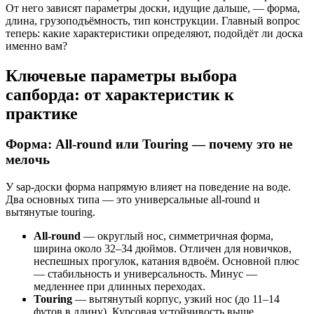
От него зависят параметры доски, идущие дальше, — форма,
длина, грузоподъёмность, тип конструкции. Главный вопрос
теперь: какие характеристики определяют, подойдёт ли доска
именно вам?
Ключевые параметры выбора
сапборда: от характеристик к
практике
Форма: All-round или Touring — почему это не
мелочь
У sap-доски форма напрямую влияет на поведение на воде.
Два основных типа — это универсальные all-round и
вытянутые touring.
All-round
— округлый нос, симметричная форма,
ширина около 32–34 дюймов. Отличен для новичков,
неспешных прогулок, катания вдвоём. Основной плюс
— стабильность и универсальность. Минус —
медленнее при длинных переходах.
Touring
— вытянутый корпус, узкий нос (до 11–14
футов в длину). Курсовая устойчивость выше,