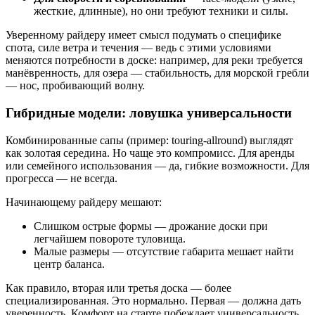
жесткие, длинные), но они требуют техники и силы.
Уверенному райдеру имеет смысл подумать о специфике
спота, силе ветра и течения — ведь с этими условиями
меняются потребности в доске: например, для реки требуется
манёвренность, для озера — стабильность, для морской гребли
— нос, пробивающий волну.
Гибридные модели: ловушка универсальности
Комбинированные сапы (пример: touring-allround) выглядят
как золотая середина. Но чаще это компромисс. Для аренды
или семейного использования — да, гибкие возможности. Для
прогресса — не всегда.
Начинающему райдеру мешают:
Слишком острые формы — дрожание доски при
легчайшем повороте туловища.
Малые размеры — отсутствие габарита мешает найти
центр баланса.
Как правило, вторая или третья доска — более
специализированная. Это нормально. Первая — должна дать
уверенность. Комфорт на старте побеждает универсальность.