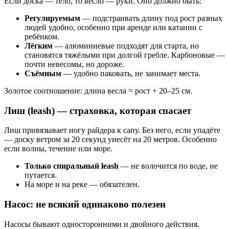
Если доска — тело, то весло — руки. Оно должно быть:
Регулируемым
— подстраивать длину под рост разных
людей удобно, особенно при аренде или катании с
ребёнком.
Лёгким
— алюминиевые подходят для старта, но
становятся тяжёлыми при долгой гребле. Карбоновые —
почти невесомы, но дороже.
Съёмным
— удобно паковать, не занимает места.
Золотое соотношение: длина весла = рост + 20–25 см.
Лиш (leash) — страховка, которая спасает
Лиш привязывает ногу райдера к сапу. Без него, если упадёте
— доску ветром за 20 секунд унесёт на 20 метров. Особенно
если волны, течение или море.
Только спиральный leash
— не волочится по воде, не
путается.
На море и на реке — обязателен.
Насос: не всякий одинаково полезен
Насосы бывают односторонними и двойного действия.