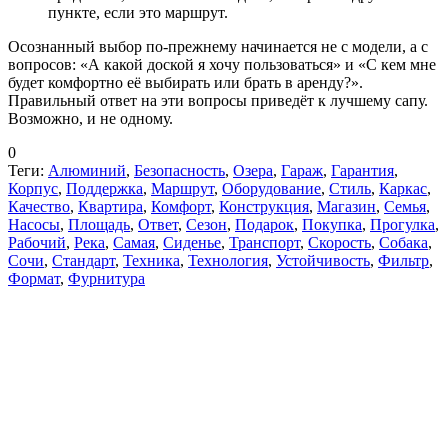
пункте, если это маршрут.
Осознанный выбор по-прежнему начинается не с модели, а с
вопросов: «А какой доской я хочу пользоваться» и «С кем мне
будет комфортно её выбирать или брать в аренду?».
Правильный ответ на эти вопросы приведёт к лучшему сапу.
Возможно, и не одному.
0
Теги:
Алюминий
,
Безопасность
,
Озера
,
Гараж
,
Гарантия
,
Корпус
,
Поддержка
,
Маршрут
,
Оборудование
,
Стиль
,
Каркас
,
Качество
,
Квартира
,
Комфорт
,
Конструкция
,
Магазин
,
Семья
,
Насосы
,
Площадь
,
Ответ
,
Сезон
,
Подарок
,
Покупка
,
Прогулка
,
Рабочий
,
Река
,
Самая
,
Сиденье
,
Транспорт
,
Скорость
,
Собака
,
Сочи
,
Стандарт
,
Техника
,
Технология
,
Устойчивость
,
Фильтр
,
Формат
,
Фурнитура