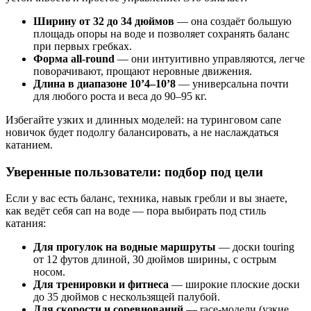
Ширину от 32 до 34 дюймов
— она создаёт большую
площадь опоры на воде и позволяет сохранять баланс
при первых гребках.
Форма all-round
— они интуитивно управляются, легче
поворачивают, прощают неровные движения.
Длина в диапазоне 10’4–10’8
— универсальна почти
для любого роста и веса до 90–95 кг.
Избегайте узких и длинных моделей: на туринговом сапе
новичок будет подолгу балансировать, а не наслаждаться
катанием.
Уверенные пользователи: подбор под цели
Если у вас есть баланс, техника, навык гребли и вы знаете,
как ведёт себя сап на воде — пора выбирать под стиль
катания:
Для прогулок на водные маршруты
— доски touring
от 12 футов длиной, 30 дюймов ширины, с острым
носом.
Для тренировки и фитнеса
— широкие плоские доски
до 35 дюймов с нескользящей палубой.
Для скорости и соревнований
— race-модели (узкие,