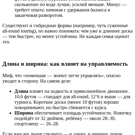
скольжение по воде лучше, усилий меньше. Минус —
требует опыта: начиная с удержания баланса и
заканчивая разворотом.
Существуют и гибридные формы (например, чуть суженные
all-round touring), но важно понимать: чем уже и длиннее доска
— тем быстрее, но менее устойчива. Не каждая семья оценит
это.
Длина и ширина: как влияет на управляемость
Миф, что «поменьше — значит легче управлять», опасно
уводит в сторону. На самом деле:
Длина
влияет на ходкость и прямолинейное движение.
10,6 футов — стандарт для all-round, 12’6 и выше — для
туринга. Короткие доски (менее 10 футов) хорошо
поворачивают, но быстро сбиваются с курса.
Ширина
обеспечивает площадь устойчивости. Новичку
подойдёт от 32 дюймов, ребёнку — около 28–30,
спортсмену — 26–28.
Если ваш вес выше среднего — и длину, и ширину лучше