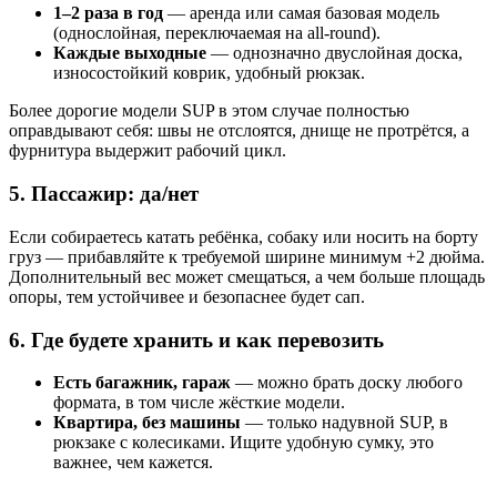
1–2 раза в год
— аренда или самая базовая модель
(однослойная, переключаемая на all-round).
Каждые выходные
— однозначно двуслойная доска,
износостойкий коврик, удобный рюкзак.
Более дорогие модели SUP в этом случае полностью
оправдывают себя: швы не отслоятся, днище не протрётся, а
фурнитура выдержит рабочий цикл.
5. Пассажир: да/нет
Если собираетесь катать ребёнка, собаку или носить на борту
груз — прибавляйте к требуемой ширине минимум +2 дюйма.
Дополнительный вес может смещаться, а чем больше площадь
опоры, тем устойчивее и безопаснее будет сап.
6. Где будете хранить и как перевозить
Есть багажник, гараж
— можно брать доску любого
формата, в том числе жёсткие модели.
Квартира, без машины
— только надувной SUP, в
рюкзаке с колесиками. Ищите удобную сумку, это
важнее, чем кажется.