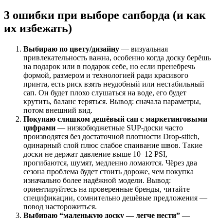
3 ошибки при выборе сапборда (и как
их избежать)
Выбираю по цвету/дизайну
— визуальная
привлекательность важна, особенно когда доску берёшь
на подарок или в подарок себе, но если пренебречь
формой, размером и технологией ради красивого
принта, есть риск взять неудобный или нестабильный
сап. Он будет плохо слушаться на воде, его будет
крутить, баланс теряться. Вывод: сначала параметры,
потом внешний вид.
Покупаю слишком дешёвый сап с маркетинговыми
цифрами
— низкобюджетные SUP-доски часто
производятся без достаточной плотности Drop-stitch,
одинарный слой плюс слабое спаивание швов. Такие
доски не держат давление выше 10–12 PSI,
прогибаются, шумят, медленно ломаются. Чёрез два
сезона проблема будет стоить дороже, чем покупка
изначально более надёжной модели. Вывод:
ориентируйтесь на проверенные бренды, читайте
спецификации, сомнительно дешёвые предложения —
повод насторожиться.
Выбираю “маленькую доску — легче нести”
—