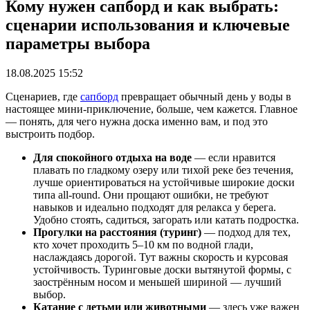
Кому нужен сапборд и как выбрать:
сценарии использования и ключевые
параметры выбора
18.08.2025 15:52
Сценариев, где
сапборд
превращает обычный день у воды в
настоящее мини-приключение, больше, чем кажется. Главное
— понять, для чего нужна доска именно вам, и под это
выстроить подбор.
Для спокойного отдыха на воде
— если нравится
плавать по гладкому озеру или тихой реке без течения,
лучше ориентироваться на устойчивые широкие доски
типа all-round. Они прощают ошибки, не требуют
навыков и идеально подходят для релакса у берега.
Удобно стоять, садиться, загорать или катать подростка.
Прогулки на расстояния (туринг)
— подход для тех,
кто хочет проходить 5–10 км по водной глади,
наслаждаясь дорогой. Тут важны скорость и курсовая
устойчивость. Туринговые доски вытянутой формы, с
заострённым носом и меньшей шириной — лучший
выбор.
Катание с детьми или животными
— здесь уже важен