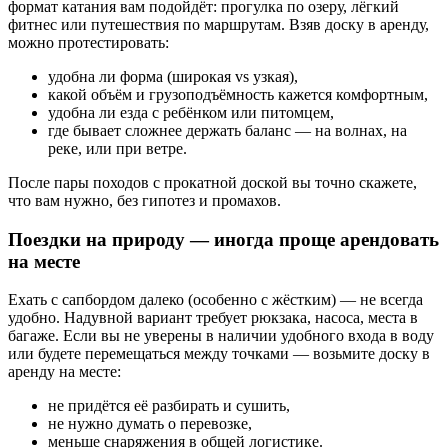
формат катания вам подойдёт: прогулка по озеру, лёгкий
фитнес или путешествия по маршрутам. Взяв доску в аренду,
можно протестировать:
удобна ли форма (широкая vs узкая),
какой объём и грузоподъёмность кажется комфортным,
удобна ли езда с ребёнком или питомцем,
где бывает сложнее держать баланс — на волнах, на
реке, или при ветре.
После пары походов с прокатной доской вы точно скажете,
что вам нужно, без гипотез и промахов.
Поездки на природу — иногда проще арендовать
на месте
Ехать с сапбордом далеко (особенно с жёстким) — не всегда
удобно. Надувной вариант требует рюкзака, насоса, места в
багаже. Если вы не уверены в наличии удобного входа в воду
или будете перемещаться между точками — возьмите доску в
аренду на месте:
не придётся её разбирать и сушить,
не нужно думать о перевозке,
меньше снаряжения в общей логистике.