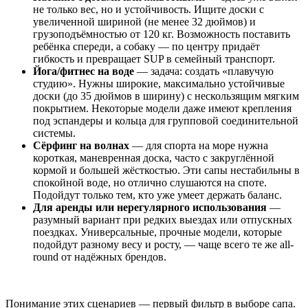
не только вес, но и устойчивость. Ищите доски с
увеличенной шириной (не менее 32 дюймов) и
грузоподъёмностью от 120 кг. Возможность поставить
ребёнка спереди, а собаку — по центру придаёт
гибкость и превращает SUP в семейный транспорт.
Йога/фитнес на воде
— задача: создать «плавучую
студию». Нужны широкие, максимально устойчивые
доски (до 35 дюймов в ширину) с нескользящим мягким
покрытием. Некоторые модели даже имеют крепления
под эспандеры и кольца для групповой соединительной
системы.
Сёрфинг на волнах
— для спорта на море нужна
короткая, маневренная доска, часто с закруглённой
кормой и большей жёсткостью. Эти сапы нестабильны в
спокойной воде, но отлично слушаются на споте.
Подойдут только тем, кто уже умеет держать баланс.
Для аренды или нерегулярного использования
—
разумный вариант при редких выездах или отпускных
поездках. Универсальные, прочные модели, которые
подойдут разному весу и росту, — чаще всего те же all-
round от надёжных брендов.
Понимание этих сценариев — первый фильтр в выборе сапа.