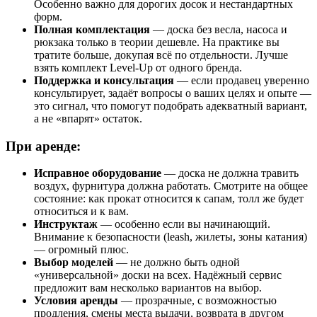
Особенно важно для дорогих досок и нестандартных
форм.
Полная комплектация
— доска без весла, насоса и
рюкзака только в теории дешевле. На практике вы
тратите больше, докупая всё по отдельности. Лучше
взять комплект Level-Up от одного бренда.
Поддержка и консультация
— если продавец уверенно
консультирует, задаёт вопросы о ваших целях и опыте —
это сигнал, что помогут подобрать адекватный вариант,
а не «впарят» остаток.
При аренде:
Исправное оборудование
— доска не должна травить
воздух, фурнитура должна работать. Смотрите на общее
состояние: как прокат относится к сапам, толл же будет
относиться и к вам.
Инструктаж
— особенно если вы начинающий.
Внимание к безопасности (leash, жилеты, зоны катания)
— огромный плюс.
Выбор моделей
— не должно быть одной
«универсальной» доски на всех. Надёжный сервис
предложит вам несколько вариантов на выбор.
Условия аренды
— прозрачные, с возможностью
продления, смены места выдачи, возврата в другом