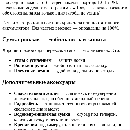
Последние помогают быстрее накачать борт до 12–15 PSI.
Некоторые модели имеют режим 2→1 ход — сначала качают в
обе стороны, затем только вниз (чтобы не устать).
Есть и электропомпы от прикуривателя или портативного
аккумулятора. Для частых выездов — оправданы на 100%.
Сумка-рюкзак — мобильность и защита
Хороший рюкзак для перевозки сапа — это не мешок. Это:
Углы с усилением
— защита доски.
Ролики и ручка
— удобно катить по асфальту.
Плечевые ремни
— удобно на дальних переходах.
Дополнительные аксессуары
Спасательный жилет
— для всех, кто неуверенно
держится на воде, особенно в холодный период.
Гидрообувь
— защищает ступни от острых камней,
скользкого дна и медуз.
Водонепроницаемая сумка
— drybag под телефон,
ключи, аптечку и лёгкий перекус.
Крепления
под камеру, стакан, или груз — детали, но
полезны на маршрутах.