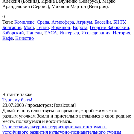
Алексич (Босния), Ирина Балуненко (Беларусь), Марко
Аранделович (Сербия), Миклош Мартон (Венгрия).
0
Теги:
Комплекс
,
Среда
,
Атмосфера
,
Атриум
,
Бассейн
,
БНТУ
,
Болгария
,
Мост
,
Тепло
,
Воркшоп
,
Ворота
,
Георгий Заборский
,
Заборский
,
Панели
,
ЕАСА
,
Интерьер
,
Исследования
,
История
,
Кафе
,
Качество
Читайте также
Туризму быть!
23.07.2003 / просмотров: [totalcount]
Давайте попутешествуем во времени, «пробежимся» по
разным уголкам Земли и пристально вглядимся в свои родные
места, полюбуемся и восхитимся...
Туристско-культурные территории как инструмент
устойчивого развития культурно-познавательного туризм