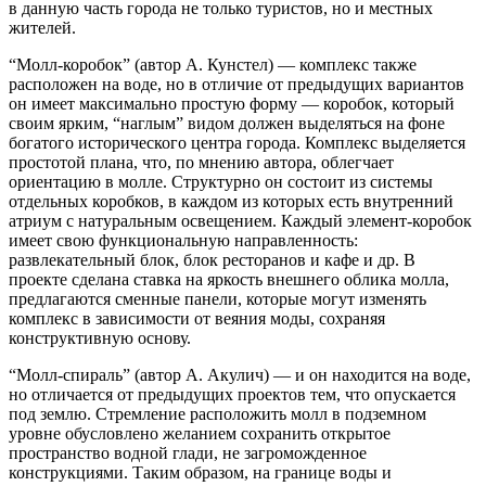
в данную часть города не только туристов, но и местных
жителей.
“Молл-коробок” (автор А. Кунстел) — комплекс также
расположен на воде, но в отличие от предыдущих вариантов
он имеет максимально простую форму
— коробок, который
своим ярким, “наглым” видом должен выделяться на фоне
богатого исторического центра города. Комплекс выделяется
простотой плана, что, по мнению автора, облегчает
ориентацию в молле. Структурно он состоит из системы
отдельных коробков, в каждом из которых есть внутренний
атриум с натуральным освещением. Каждый элемент-коробок
имеет свою функциональную направленность:
развлекательный блок, блок ресторанов и кафе и др. В
проекте сделана ставка на яркость внешнего облика молла,
предлагаются сменные панели, которые могут изменять
комплекс в зависимости от веяния моды, сохраняя
конструктивную основу.
“Молл-спираль” (автор А. Акулич) — и он находится на воде,
но отличается от предыдущих проектов тем, что опускается
под землю. Стремление
расположить молл в подземном
уровне обусловлено желанием сохранить открытое
пространство водной глади, не загроможденное
конструкциями. Таким образом, на границе воды и