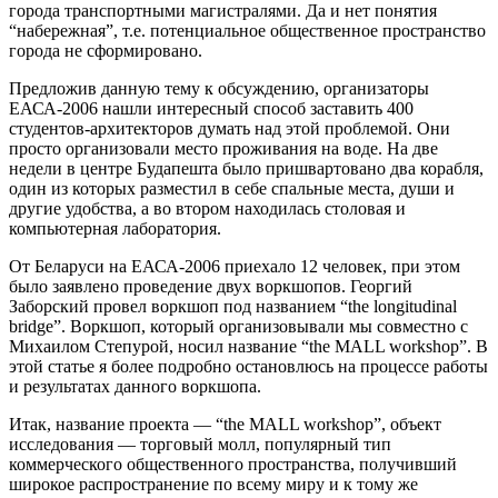
города транспортными магистралями. Да и нет понятия
“набережная”, т.е. потенциальное общественное пространство
города не сформировано.
Предложив данную тему к обсуждению, организаторы
ЕАСА-2006 нашли интересный способ заставить 400
студентов-архитекторов думать над этой проблемой. Они
просто организовали место проживания на воде. На две
недели в центре Будапешта было пришвартовано два корабля,
один из которых разместил в себе спальные места, души и
другие удобства, а во втором находилась столовая и
компьютерная лаборатория.
От Беларуси на ЕАСА-2006 приехало 12 человек, при этом
было заявлено проведение двух воркшопов. Георгий
Заборский провел воркшоп под названием “the longitudinal
bridge”. Воркшоп, который организовывали мы совместно с
Михаилом Степурой, носил название “the MALL workshop”. В
этой статье я более подробно остановлюсь на процессе работы
и результатах данного воркшопа.
Итак, название проекта — “the MALL workshop”, объект
исследования — торговый молл, популярный тип
коммерческого общественного пространства, получивший
широкое распространение по всему миру и к тому же