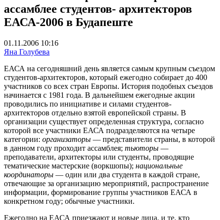
ассамблее студентов- архитекторов
ЕАСА-2006 в Будапеште
01.11.2006 10:16
Яна Голубева
ЕАСА на сегодняшний день является самым крупным съездом
студентов-архитекторов, который ежегодно собирает до 400
участников со всех стран Европы. История подобных съездов
начинается с 1981 года. В дальнейшем ежегодные акции
проводились по инициативе и силами студентов-
архитекторов отдельно взятой европейской страны. В
организации существует определенная структура, согласно
которой все участники ЕАСА подразделяются на четыре
категории:
организаторы
— представители страны, в которой
в данном году проходит ассамблея;
тьюторы
—
преподаватели, архитекторы или студенты, проводящие
тематические мастерские (воркшопы);
национальные
координаторы
— один или два студента в каждой стране,
отвечающие за организацию мероприятий, распространение
информации, формирование группы участников ЕАСА в
конкретном году; обычные участники.
Ежегодно на ЕАСА приезжают и новые лица, и те, кто