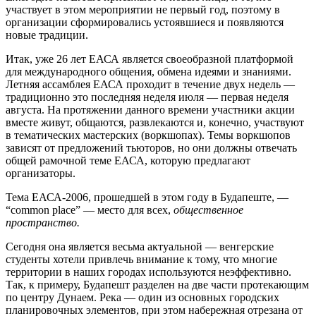
участвует в этом мероприятии не первый год, поэтому в
организации сформировались устоявшиеся и появляются
новые традиции.
Итак, уже 26 лет ЕАСА является своеобразной платформой
для международного общения, обмена идеями и знаниями.
Летняя ассамблея ЕАСА проходит в течение двух недель —
традиционно это последняя неделя июля — первая неделя
августа. На протяжении данного времени участники акции
вместе живут, общаются, развлекаются и, конечно, участвуют
в тематических мастерских (воркшопах). Темы воркшопов
зависят от предложений тьюторов, но они должны отвечать
общей рамочной теме ЕАСА, которую предлагают
организаторы.
Тема ЕАСА-2006, прошедшей в этом году в Будапеште, —
“common place” — место для всех,
общественное
пространство.
Сегодня она является весьма актуальной — венгерские
студенты хотели привлечь внимание к тому, что многие
территории в наших городах используются неэффективно.
Так, к примеру, Будапешт разделен на две части протекающим
по центру Дунаем. Река — один из основных городских
планировочных элементов, при этом набережная отрезана от