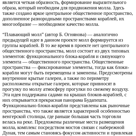
является четкая образность, формирование выразительного
образа, который необходим для продвижения молла. Здесь
также создано яркое центральное общественное пространство,
дополненное разнородными пространствами кораблей, их
многообразие — необходимое качество молла.
“Плавающий молл” (автор Б. Огнянова) — аналогично
предыдущей идее в данном проекте молл формируется из
группы кораблей. В то же время в проекте
нет центрального
общественного пространства, молл состоит из двух типовых
элементов: функционального блока-корабля и связующего
элемента — общественного пространства. Общественные
пространства — фиксированные элементы, тогда как блоки-
корабли могут быть перемещены и заменены. Предусмотрены
внутренние крытые галереи, а также по периметру
расположены открытые галереи, которые привносят в
прогулку по моллу атмосферу прогулки по свежему воздуху.
Эта идея поддержана садами на крышах блоков-кораблей, с
них открывается прекрасная панорама Будапешта.
Функционально блоки-корабли представлены как рыночные
пространства, что также является характерной особенностью
венгерской столицы, где раньше большая часть торговли
велась на реке. Предложены различные места размещения
молла, комплекс посредством мостов связан с набережной
Дуная, тем самым становясь фокусом активности и привлекая