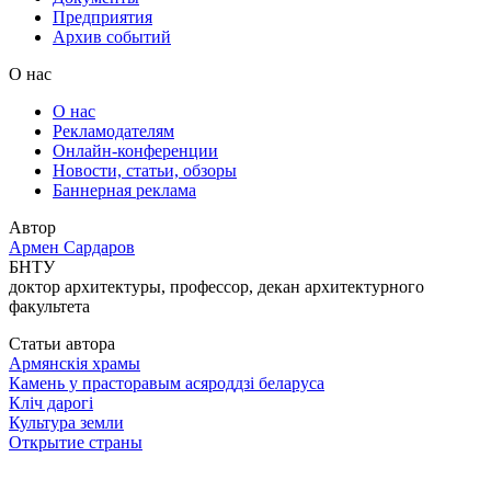
Предприятия
Архив событий
О нас
О нас
Рекламодателям
Онлайн-конференции
Новости, статьи, обзоры
Баннерная реклама
Автор
Армен Сардаров
БНТУ
доктор архитектуры, профессор, декан архитектурного
факультета
Статьи автора
Армянскія храмы
Камень у прасторавым асяроддзі беларуса
Кліч дарогі
Культура земли
Открытие страны