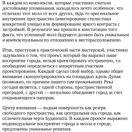
В каждом из комплексов, которые участники считали
достойными упоминания, находилось нечто особенное, что
отличало этот молл от всех других, будь то оригинальное
внутреннее пространство (имитирование стилистики
конкретной улицы) или формирование яркого контраста с
застройкой. В результате мы пришли к констатации того
факта, что успешный молл будущего должен быть
уникальным
и
контекстуальным
по отношению к месторасположению.
Итак, приступая к практической части мастерской, участники
задумались о том, что проект, который бы выразил наше
восприятие города, нельзя проектировать отстраненно, т.е.
необходимо определиться с конкретным участком
проектирования. Каждый сделал свой выбор, однако общее
внимание сконцентрировалось на площадках вдоль Дуная
(возможно, по причине нашего там проживания). Река
сегодня является, с одной стороны, пространственной
преградой, с другой — визуально объединяет город за счет
открывающихся панорам.
Центр внимания — водная поверхность как резерв
свободного пространства, как центральная ось города, как
отличительная черта Будапешта. В каждом проекте выражено
индивидуальное восприятие города и молла в городе,
предложены
уникальные
решения.