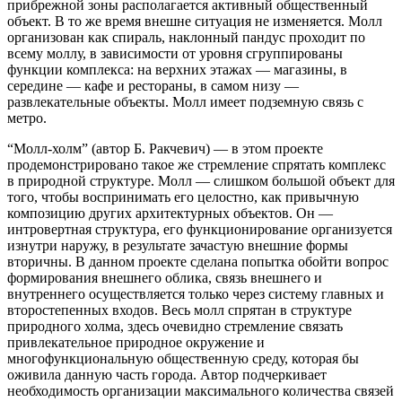
прибрежной зоны располагается активный общественный
объект. В то же время внешне ситуация не изменяется. Молл
организован как спираль, наклонный пандус проходит по
всему моллу, в зависимости от уровня сгруппированы
функции комплекса: на верхних этажах — магазины, в
середине — кафе и рестораны, в самом низу —
развлекательные объекты. Молл имеет подземную связь с
метро.
“Молл-холм” (автор Б. Ракчевич) — в этом проекте
продемонстрировано такое же стремление спрятать комплекс
в природной структуре. Молл — слишком
большой объект для
того, чтобы воспринимать его целостно, как привычную
композицию других архитектурных объектов. Он —
интровертная структура, его функционирование организуется
изнутри наружу, в результате зачастую внешние формы
вторичны. В данном проекте сделана попытка обойти вопрос
формирования внешнего облика, связь внешнего и
внутреннего осуществляется только через систему главных и
второстепенных входов. Весь молл спрятан в структуре
природного холма, здесь очевидно стремление связать
привлекательное природное окружение и
многофункциональную общественную среду, которая бы
оживила данную часть города. Автор подчеркивает
необходимость организации максимального количества связей