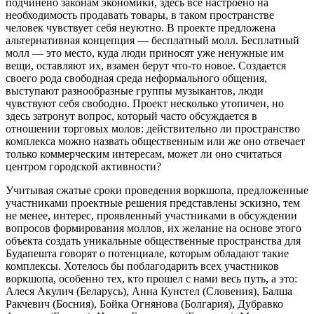
подчинено законам экономики, здесь все настроено на
необходимость продавать товары, в таком пространстве
человек чувствует себя неуютно. В проекте предложена
альтернативная концепция — бесплатный молл. Бесплатный
молл — это место, куда люди приносят уже ненужные им
вещи, оставляют их, взамен берут что-то новое. Создается
своего рода свободная среда неформального общения,
выступают разнообразные группы музыкантов, люди
чувствуют себя свободно. Проект несколько утопичен, но
здесь затронут вопрос, который часто обсуждается в
отношении торговых молов: действительно ли пространство
комплекса можно назвать общественным или же оно отвечает
только коммерческим интересам, может ли оно считаться
центром городской активности?
Учитывая сжатые сроки проведения воркшопа, предложенные
участниками проектные решения представлены эскизно, тем
не менее, интерес, проявленный участниками в обсуждении
вопросов формирования моллов, их желание на основе этого
объекта создать уникальные общественные пространства для
Будапешта говорят о потенциале, которым обладают такие
комплексы. Хотелось бы поблагодарить всех участников
воркшопа, особенно тех, кто прошел с нами весь путь, а это:
Алеся Акулич (Беларусь), Анна Кунстел (Словения), Балша
Ракчевич (Босния), Бойка Огнянова (Болгария), Дубравко