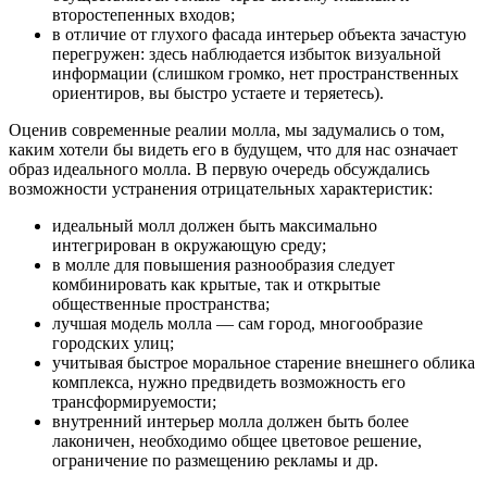
второстепенных входов;
в отличие от глухого фасада интерьер объекта зачастую
перегружен: здесь наблюдается избыток визуальной
информации (слишком громко, нет пространственных
ориентиров, вы быстро устаете и теряетесь).
Оценив современные реалии молла, мы задумались о том,
каким хотели бы видеть его в будущем, что для нас означает
образ идеального молла. В первую очередь обсуждались
возможности устранения отрицательных характеристик:
идеальный молл должен быть максимально
интегрирован в окружающую среду;
в молле для повышения разнообразия следует
комбинировать как крытые, так и открытые
общественные пространства;
лучшая модель молла — сам город, многообразие
городских улиц;
учитывая быстрое моральное старение внешнего облика
комплекса, нужно предвидеть возможность его
трансформируемости;
внутренний интерьер молла должен быть более
лаконичен, необходимо общее цветовое решение,
ограничение по размещению рекламы и др.