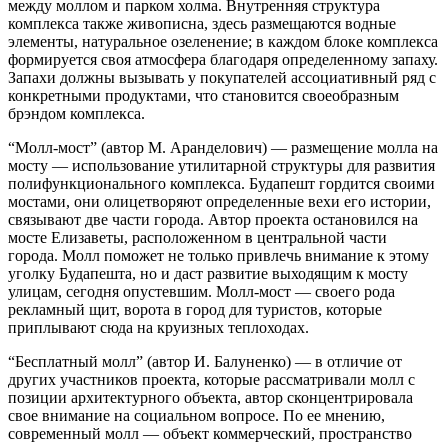
между моллом и парком холма. Внутренняя структура
комплекса также живописна, здесь размещаются водные
элементы, натуральное озеленение; в каждом блоке комплекса
формируется своя атмосфера благодаря определенному запаху.
Запахи должны вызывать у покупателей ассоциативный ряд с
конкретными продуктами, что становится своеобразным
брэндом комплекса.
“Молл-мост” (автор М. Аранделович) — размещение молла на
мосту — использование утилитарной структуры для развития
полифункционального
комплекса. Будапешт гордится своими
мостами, они олицетворяют определенные вехи его истории,
связывают две части города. Автор проекта остановился на
мосте Елизаветы, расположенном в центральной части
города. Молл поможет не только привлечь внимание к этому
уголку Будапешта, но и даст развитие выходящим к мосту
улицам, сегодня опустевшим. Молл-мост — своего рода
рекламный щит, ворота в город для туристов, которые
приплывают сюда на круизных теплоходах.
“Бесплатный молл” (автор И. Балуненко) — в отличие от
других участников проекта, которые рассматривали молл с
позиции архитектурного объекта,
автор сконцентрировала
свое внимание на социальном вопросе. По ее мнению,
современный молл — объект коммерческий, пространство