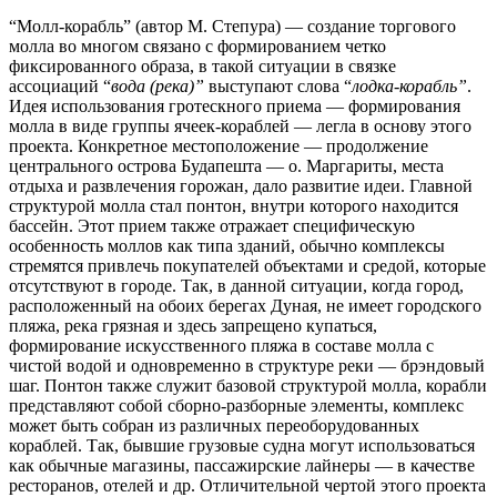
“Молл-корабль” (автор М. Степура) — создание торгового
молла во многом связано с формированием четко
фиксированного образа, в такой ситуации в
связке
ассоциаций “
вода (река)”
выступают слова “
лодка-корабль”
.
Идея использования гротескного приема — формирования
молла в виде группы ячеек-кораблей — легла в основу этого
проекта. Конкретное местоположение — продолжение
центрального острова Будапешта — о. Маргариты, места
отдыха и развлечения горожан, дало развитие идеи. Главной
структурой молла стал понтон, внутри которого находится
бассейн. Этот прием также отражает специфическую
особенность моллов как типа зданий, обычно комплексы
стремятся привлечь покупателей объектами и средой, которые
отсутствуют в городе. Так, в данной ситуации, когда город,
расположенный на обоих берегах Дуная, не имеет городского
пляжа, река грязная и здесь запрещено купаться,
формирование искусственного пляжа в составе молла с
чистой водой и одновременно в структуре реки — брэндовый
шаг. Понтон также служит базовой структурой молла, корабли
представляют собой сборно-разборные элементы, комплекс
может быть собран из различных переоборудованных
кораблей. Так, бывшие грузовые судна могут использоваться
как обычные магазины, пассажирские лайнеры — в качестве
ресторанов, отелей и др. Отличительной чертой этого проекта