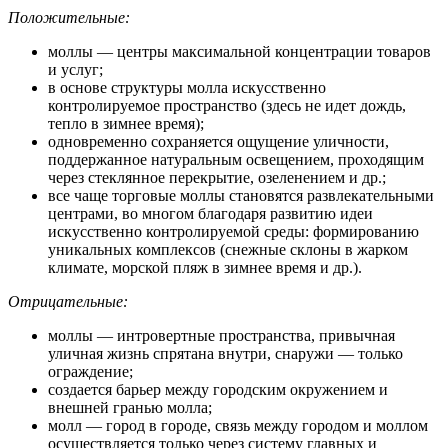
Положительные
:
моллы — центры максимальной концентрации товаров
и услуг;
в основе структуры молла искусственно
контролируемое пространство (здесь не идет дождь,
тепло в зимнее время);
одновременно сохраняется ощущение уличности,
поддержанное натуральным освещением, проходящим
через стеклянное перекрытие, озеленением и др.;
все чаще торговые моллы становятся развлекательными
центрами, во многом благодаря развитию идеи
искусственно контролируемой среды: формированию
уникальных комплексов (снежные склоны в жарком
климате, морской пляж в зимнее время и др.).
Отрицательные
:
моллы — интровертные пространства, привычная
уличная жизнь спрятана внутри, снаружи — только
ограждение;
создается барьер между городским окружением и
внешней гранью молла;
молл — город в городе, связь между городом и моллом
осуществляется только через систему главных и