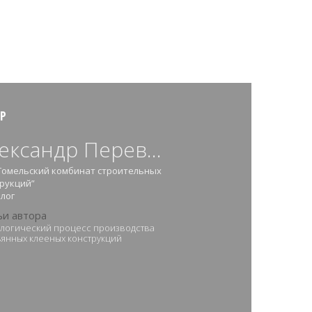
Р
ександр Перев...
Гомельский комбинат строительных
рукций”
лог
ьи автора
логический процесс производства
янных клееных конструкций