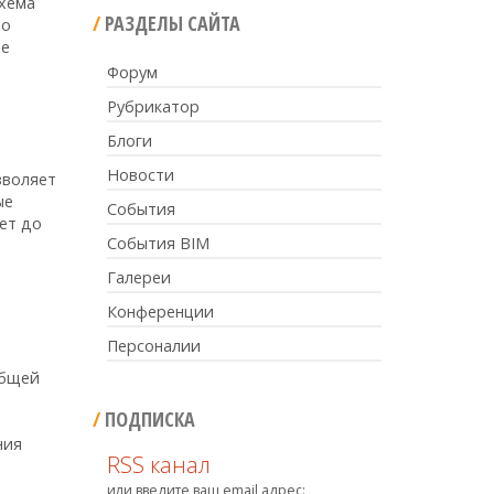
Схема
РАЗДЕЛЫ САЙТА
то
ые
Форум
Рубрикатор
Блоги
Новости
зволяет
ые
События
ет до
События BIM
Галереи
Конференции
Персоналии
общей
ПОДПИСКА
ния
RSS канал
или введите ваш email адрес: