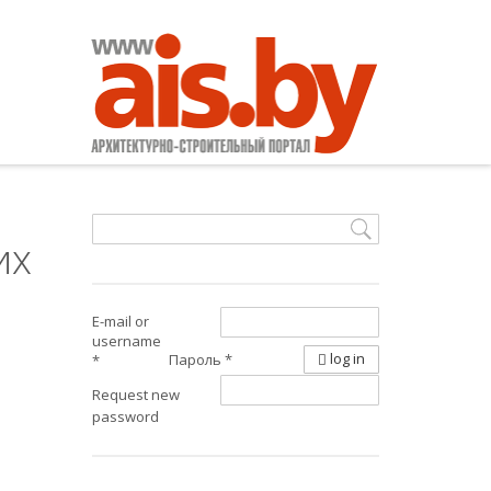
их
E-mail or
username
log in
Пароль
*
*
Request new
password