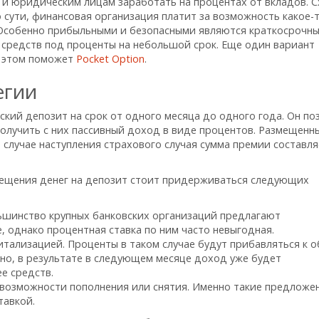
и юридическим лицам заработать на процентах от вкладов. 
 сути, финансовая организация платит за возможность какое-
Особенно прибыльными и безопасными являются краткосрочн
средств под проценты на небольшой срок. Еще один вариант
в этом поможет
Pocket Option
.
егии
кий депозит на срок от одного месяца до одного года. Он по
получить с них пассивный доход в виде процентов. Размещенн
 случае наступления страхового случая сумма премии составля
ещения денег на депозит стоит придерживаться следующих
льшинство крупных банковских организаций предлагают
, однако процентная ставка по ним часто невыгодная.
итализацией. Проценты в таком случае будут прибавляться к 
но, в результате в следующем месяце доход уже будет
е средств.
 возможности пополнения или снятия. Именно такие предложе
тавкой.