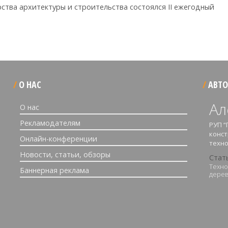
рства архитектуры и строительства состоялся II ежегодный
О НАС
АВТО
Ал
О нас
Рекламодателям
РУП “
конст
Онлайн-конференции
техно
Новости, статьи, обзоры
Стат
Техно
Баннерная реклама
дерев