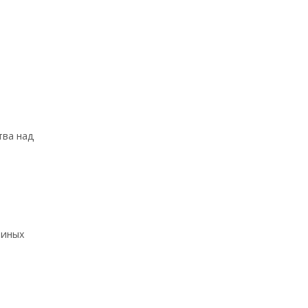
тва над
 иных