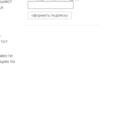
решают
е.
о
 тот
ывести
ацию по