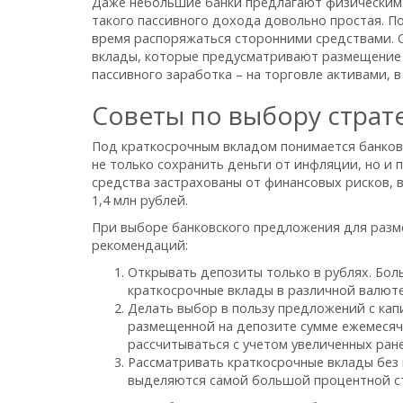
Даже небольшие банки предлагают физическим 
такого пассивного дохода довольно простая. По
время распоряжаться сторонними средствами. 
вклады, которые предусматривают размещение 
пассивного заработка – на торговле активами, 
Советы по выбору страт
Под краткосрочным вкладом понимается банковс
не только сохранить деньги от инфляции, но и 
средства застрахованы от финансовых рисков, в
1,4 млн рублей.
При выборе банковского предложения для разм
рекомендаций:
Открывать депозиты только в рублях. Бо
краткосрочные вклады в различной валюте
Делать выбор в пользу предложений с кап
размещенной на депозите сумме ежемесяч
рассчитываться с учетом увеличенных ране
Рассматривать краткосрочные вклады без
выделяются самой большой процентной с