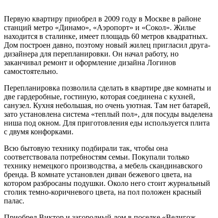
Первую квартиру приобрел в 2009 году в Москве в районе
станций метро «Динамо», «Аэропорт» и «Сокол». Жилье
находится в сталинке, имеет площадь 60 метров квадратных.
Дом построен давно, поэтому новый жилец пригласил друга-
дизайнера для перепланировки. Он начал работу, но
заканчивал ремонт и оформление дизайна Логинов
самостоятельно.
Перепланировка позволила сделать в квартире две комнаты и
две гардеробные, гостиную, которая соединена с кухней,
санузел. Кухня небольшая, но очень уютная. Там нет батарей,
зато установлена система «теплый пол», для посуды выделена
ниша под окном. Для приготовления еды используется плита
с двумя конфорками.
Всю бытовую технику подбирали так, чтобы она
соответствовала потребностям семьи. Покупали только
технику немецкого производства, а мебель скандинавского
бренда. В комнате установлен диван бежевого цвета, на
котором разбросаны подушки. Около него стоит журнальный
столик темно-коричневого цвета, на пол положен красный
палас.
Приобрел Виктор и загородный дом в поселке «Велигож