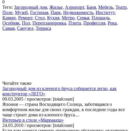
0
Теги:
Загородный дом
,
Жилье
,
Аэропорт
,
Баня
,
Мебель
,
Театр
,
Поле
,
Музей
,
Гостиная
,
Парк
,
Недвижимость
,
Институт
,
Камин
,
Ремонт
,
Стол
,
Кухня
,
Метро
,
Семья
,
Площадь
,
Особняк
,
Пол
,
Перепланировка
,
Плита
,
Профессия
,
Река
,
Самая
,
Санузел
,
Терраса
Читайте также
Загородный дом из клееного бруса собирается легко, как
конструктор «ЛЕГО»
09.03.2005 / просмотров: [totalcount]
Япония — страна Восходящего Солнца, заботящаяся о
комфортном жилье для своих граждан, в последние годы все
чаще строит дома из клееного бруса....
Интерьер в стиле «Марракеш»
24.05.2010 / просмотров: [totalcount]
Если вам хочется сменить привычную обстановку, оказавшись