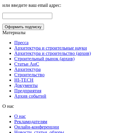
или введите ваш email адрес:
Материалы
Пресса
Архитектура и строительные науки
Архитектура и строительство (архив)
Строительный рынок (архив)
Статьи АиС
Архитектура
Строительство
HI-TECH
Документы
Предприятия
Архив событий
О нас
О нас
Рекламодателям
Онлайн-конференции
Новости, статьи, обзоры