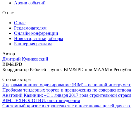
Архив событий
О нас
О нас
Рекламодателям
Онлайн-конференции
Новости, статьи, обзоры
Баннерная реклама
Автор
Дмитрий Куликовский
BIM&IPD
Координатор Рабочей группы BIM&IPD при МААМ в Республике
Статьи автора
Информационное моделирование (BIM) – основной инструмент
Проблема тендерных торгов и предложения по совершенствова
Анатолий Калинин: «С 1 января 2017 года строительной отра
BIM-ТЕХНОЛОГИИ: опыт внедрения
Системный кризис в строительстве и постановка целей для его