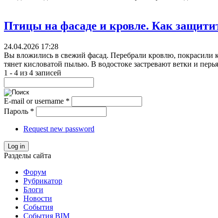
Птицы на фасаде и кровле. Как защити
24.04.2026 17:28
Вы вложились в свежий фасад. Перебрали кровлю, покрасили к
тянет кисловатой пылью. В водостоке застревают ветки и перья
1 - 4 из 4 записей
E-mail or username
*
Пароль
*
Request new password
Log in
Разделы сайта
Форум
Рубрикатор
Блоги
Новости
События
События BIM