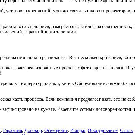
оту берет на себя исполнитель — вам не нужно ездить по инста
й, установка креплений, монтаж светильников и прожекторов, п
я работа всех сценариев, измеряется фактическая освещенность, 
 измерений, гарантийными талонами.
едложений сильно различается. Вот несколько критериев, кото
показывает реализованные проекты с фото «до» и «после». Изуч
й.
 перепады температур, осадки, ветер. Оборудование должно бы
кая часть процесса. Если компания предлагает взять это на себ
ть зафиксировано на бумаге. Избегайте устных договоренностей
к
,
Гарантия
,
Договор
,
Освещение
,
Имидж
,
Оборудование
,
Стиль
,