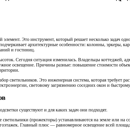
 элемент. Это инструмент, который решает несколько задач одн
, подчеркивает архитектурные особенности: колонны, эркеры, ка
даний и гостиниц.
ысоток. Сегодня ситуация изменилась. Владельцы коттеджей, ад
ужное освещение. Причины разные: повышение стоимости объек
рритории.
бор светильников. Это инженерная система, которая требует ра
ктроэнергии, световому загрязнению соседних окон и быстрому 
ов
подсветки существуют и для каких задач они подходят.
ветильники (прожекторы) устанавливаются на земле или на сос
огоэтажек. Главный плюс — равномерное освещение всей площад