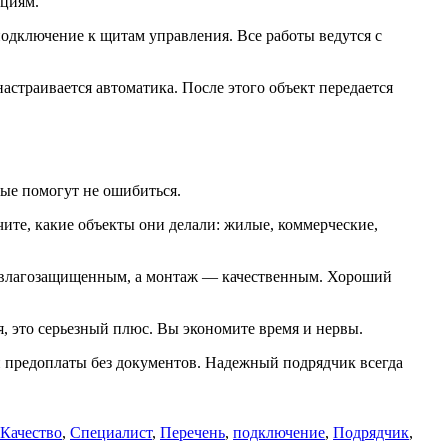
нциям.
одключение к щитам управления. Все работы ведутся с
настраивается автоматика. После этого объект передается
рые помогут не ошибиться.
ите, какие объекты они делали: жилые, коммерческие,
ть влагозащищенным, а монтаж — качественным. Хороший
я, это серьезный плюс. Вы экономите время и нервы.
 и предоплаты без документов. Надежный подрядчик всегда
Качество
,
Специалист
,
Перечень
,
подключение
,
Подрядчик
,