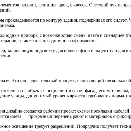
лементов: колонн, лепнины, арок, вывесок. Световой луч напра
ений.
 прокладываются по контуру здания, подчеркивая его силуэт. Ч
онтажа.
диодные приборы с возможностью смены цвета и сценариев (пере
сторанов, а также для праздничного оформления.
ер, заливающую подсветку для общего фона и акцентную для ви
лении.
 глаз». Это последовательный процесс, включающий несколько об
а инженера на объект. Специалист изучает фасад, его материалы
ение улицы, допустимый уровень яркости, требования норматив
 дизайна создается рабочий проект: схемы прокладки кабелей, 
ится смета — прозрачный перечень работ и материалов с фикси
ужное освещение требует разрешений. Подрядчик получает техни