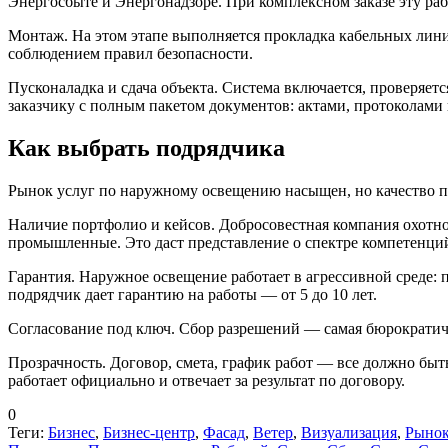
Энергосбыте и Энергонадзоре. При комплексном заказе эту раб
Монтаж. На этом этапе выполняется прокладка кабельных лини
соблюдением правил безопасности.
Пусконаладка и сдача объекта. Система включается, проверяетс
заказчику с полным пакетом документов: актами, протоколами
Как выбрать подрядчика
Рынок услуг по наружному освещению насыщен, но качество пр
Наличие портфолио и кейсов. Добросовестная компания охотно 
промышленные. Это даст представление о спектре компетенци
Гарантия. Наружное освещение работает в агрессивной среде:
подрядчик дает гарантию на работы — от 5 до 10 лет.
Согласование под ключ. Сбор разрешений — самая бюрократичес
Прозрачность. Договор, смета, график работ — все должно бы
работает официально и отвечает за результат по договору.
0
Теги:
Бизнес
,
Бизнес-центр
,
Фасад
,
Ветер
,
Визуализация
,
Рыно