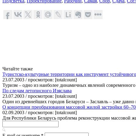
Подсветка
,
Проектирование
,
Рабочий
,
Самая
,
Сбор
,
Сдача
,
Сог
Читайте также
Туристско-культурные территории как инструмент устойчивого
23.07.2003 / просмотров: [totalcount]
Туризм – одно из наиболее динамичных явлений современного 
По следам летописного Изяслава
23.07.2003 / просмотров: [totalcount]
Один из древнейших городов Беларуси – Заславль – уже давно 
О концепции преобразования массовой жилой застройки 60–70
02.09.2003 / просмотров: [totalcount]
Для Республики Беларусь проблема реконструкции массовой жил
E-mail or username
*