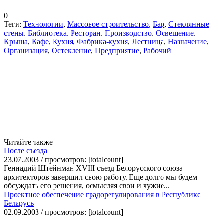
0
Теги:
Технологии
,
Массовое строительство
,
Бар
,
Стеклянные
стены
,
Библиотека
,
Ресторан
,
Производство
,
Освещение
,
Крыша
,
Кафе
,
Кухня
,
Фабрика-кухня
,
Лестница
,
Назначение
,
Организация
,
Остекление
,
Предприятие
,
Рабочий
Читайте также
После съезда
23.07.2003 / просмотров: [totalcount]
Геннадий Штейнман XVIII съезд Белорусского союза
архитекторов завершил свою работу. Еще долго мы будем
обсуждать его решения, осмысляя свои и чужие...
Проектное обеспечение градорегулирования в Республике
Беларусь
02.09.2003 / просмотров: [totalcount]