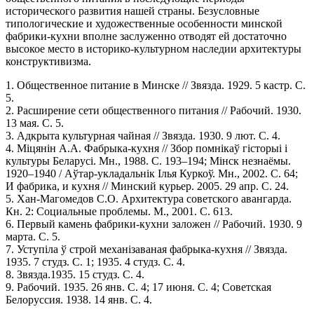
исторического развития нашей страны. Безусловные
типологические и художественные особенности минской
фабрики-кухни вполне заслуженно отводят ей достаточно
высокое место в историко-культурном наследии архитектуры
конструктивизма.
1. Общественное питание в Минске // Звязда. 1929. 5 кастр. С.
5.
2. Расширение сети общественного питания // Рабочий. 1930.
13 мая. С. 5.
3. Адкрыта культурная чайная // Звязда. 1930. 9 лют. С. 4.
4. Міцянін А.А. Фабрыка-кухня // Збор помнікаў гісторыі і
культуры Беларусі. Мн., 1988. С. 193–194; Мінск незнаёмы.
1920–1940 / Аўтар-укладальнік Ілья Куркоў. Мн., 2002. С. 64;
И фабрика, и кухня // Минский курьер. 2005. 29 апр. С. 24.
5. Хан-Магомедов С.О. Архитектура советского авангарда.
Кн. 2: Социальные проблемы. М., 2001. С. 613.
6. Первый камень фабрики-кухни заложен // Рабочий. 1930. 9
марта. С. 5.
7. Уступіла ў строй механізаваная фабрыка-кухня // Звязда.
1935. 7 студз. С. 1; 1935. 4 студз. С. 4.
8. Звязда.1935. 15 студз. С. 4.
9. Рабочий. 1935. 26 янв. С. 4; 17 июня. С. 4; Советская
Белоруссия. 1938. 14 янв. С. 4.