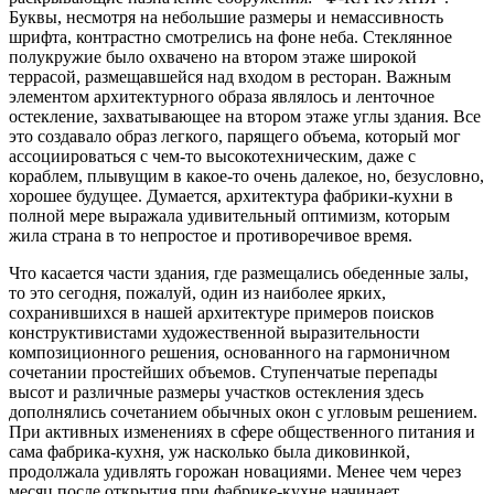
Буквы, несмотря на небольшие размеры и немассивность
шрифта, контрастно смотрелись на фоне неба. Стеклянное
полукружие было охвачено на втором этаже широкой
террасой, размещавшейся над входом в ресторан. Важным
элементом архитектурного образа являлось и ленточное
остекление, захватывающее на втором этаже углы здания. Все
это создавало образ легкого, парящего объема, который мог
ассоциироваться с чем-то высокотехническим, даже с
кораблем, плывущим в какое-то очень далекое, но, безусловно,
хорошее будущее. Думается, архитектура фабрики-кухни в
полной мере выражала удивительный оптимизм, которым
жила страна в то непростое и противоречивое время.
Что касается части здания, где размещались обеденные залы,
то это сегодня, пожалуй, один из наиболее ярких,
сохранившихся в нашей архитектуре примеров поисков
конструктивистами художественной выразительности
композиционного решения, основанного на гармоничном
сочетании простейших объемов. Ступенчатые перепады
высот и различные размеры участков остекления здесь
дополнялись сочетанием обычных окон с угловым решением.
При активных изменениях в сфере общественного питания и
сама фабрика-кухня, уж насколько была диковинкой,
продолжала удивлять горожан новациями. Менее чем через
месяц после открытия при фабрике-кухне начинает