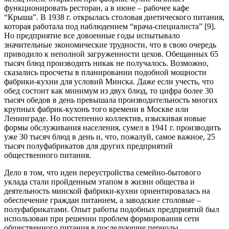
функционировать ресторан, а в июне – рабочее кафе
“Крыша”. В 1938 г. открылась столовая диетического питания,
которая работала под наблюдением “врача-специалиста” [9].
Но предприятие все довоенные годы испытывало
значительные экономические трудности, что в свою очередь
приводило к неполной загруженности цехов. Обещанных 65
тысяч блюд производить никак не получалось. Возможно,
сказались просчеты в планировании подобной мощности
фабрики-кухни для условий Минска. Даже если учесть, что
обед состоит как минимум из двух блюд, то цифра более 30
тысяч обедов в день превышала производительность многих
крупных фабрик-кухонь того времени в Москве или
Ленинграде. Но постепенно коллектив, изыскивая новые
формы обслуживания населения, сумел в 1941 г. производить
уже 30 тысяч блюд в день и, что, пожалуй, самое важное, 25
тысяч полуфабрикатов для других предприятий
общественного питания.
Дело в том, что идеи переустройства семейно-бытового
уклада стали пройденным этапом в жизни общества и
деятельность минской фабрики-кухни ориентировалась на
обеспечение граждан питанием, а заводские столовые –
полуфабрикатами. Опыт работы подобных предприятий был
использован при решении проблем формирования сети
общественного питания в последующие периоды