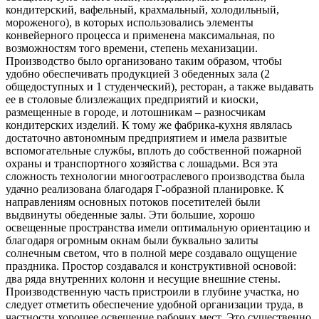
кондитерский, вафельный, крахмальный, холодильный,
мороженого), в которых использовались элементы
конвейерного процесса и применена максимальная, по
возможностям того времени, степень механизации.
Производство было организовано таким образом, чтобы
удобно обеспечивать продукцией 3 обеденных зала (2
общедоступных и 1 студенческий), ресторан, а также выдавать
ее в столовые близлежащих предприятий и киоски,
размещенные в городе, и лотошникам – разносчикам
кондитерских изделий. К тому же фабрика-кухня являлась
достаточно автономным предприятием и имела развитые
вспомогательные службы, вплоть до собственной пожарной
охраны и транспортного хозяйства с лошадьми. Вся эта
сложность технологии многоотраслевого производства была
удачно реализована благодаря Г-образной планировке. К
направлениям основных потоков посетителей были
выдвинуты обеденные залы. Эти большие, хорошо
освещенные пространства имели оптимальную ориентацию и
благодаря огромным окнам были буквально залиты
солнечным светом, что в полной мере создавало ощущение
праздника. Простор создавался и конструктивной основой:
два ряда внутренних колонн и несущие внешние стены.
Производственную часть пристроили в глубине участка, но
следует отметить обеспечение удобной организации труда, в
частности хорошее освещение рабочих мест. Это существенно