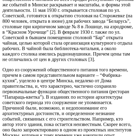
же событий в Минске раскрывает и масштабы, и формы этой
деятельности. 11 мая 1930 г. открывается столовая по ул.
Советской, готовятся к открытию столовая на Сторожевке (на
800 человек, открыта в июне) для рабочих завода “Беларусь”,
столовые при кирпичном заводе № 8 в Лошице, на аэродроме,
в “Красном Урочище” [2]. В феврале 1930 г. также по ул.
Советской в бывшем помещении столовой “Бар” открыта
чайная, целью которой стала организация культурного отдыха
рабочих. В чайной была библиотека-читальня, а около
каждого столика имелись радионаушники. Причем цены там
не отличались от цен в других столовых [3].
Одно из сооружений общественного питания того времени,
причем в самом представительном варианте – “Фабрика-
кухня”, уцелело в центре Минска, недалеко от Дома
правительства, и, что характерно, частично сохранило
первоначальные функции общественного питания (ресторан
“Папараць-кветка”). В изданиях по истории архитектуры
советского периода это сооружение не упоминается.
Причиной были, возможно, и недопонимание его
архитектурных достоинств, и определенное незнание
событий, связанных с его строительством. Например, кто
автор этого здания, пока остается неизвестным. Скорее всего,
оно было запроектировано в одном из проектных институтов
Москвы, которые к тому времени уже накопили опыт