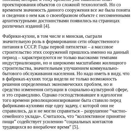
проектирования объектов со сложной технологией. Но со
временем значимость данного сооружения все же была понята
и сведения о нем как о своеобразном объекте с несомненными
архитектурными достоинствами появились на страницах
различных изданий [4].
Фабрики-кухни, в том числе и минская, сыграли
значительную роль в формировании сети общественного
питания в СССР. Годы первой пятилетки – а массовое
строительство этих сооружений пришлось именно на данный
период – характеризуются не только высокими темпами
индустриализации, но и широкими масштабами жилищного
строительства, значительным улучшением коммунально-
бытового обслуживания населения. Но надо иметь в виду, что
в фабриках-кухнях тогда видели не только возможность
решения определенных экономических проблем, но и
средство изменения ситуации в социально-культурной сфере,
и это справедливо. Однако господствовавшее в идеологии
того времени революционизирование быта ставило перед
фабриками-кухнями еще одну задачу, с которой они не
справились, да и не могли справиться – разрушение “частно-
семейного уклада». Считалось, что “коллективное принятие
пищи” содействует усилению “социальных контактов
трудящихся во внерабочее время” [5].