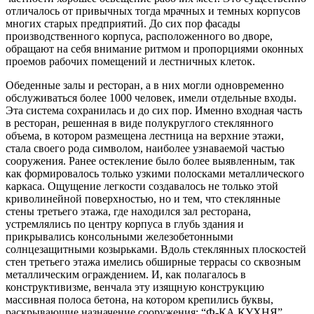
отличалось от привычных тогда мрачных и темных корпусов
многих старых предприятий. До сих пор фасады
производственного корпуса, расположенного во дворе,
обращают на себя внимание ритмом и пропорциями оконных
проемов рабочих помещений и лестничных клеток.
Обеденные залы и ресторан, а в них могли одновременно
обслуживаться более 1000 человек, имели отдельные входы.
Эта система сохранилась и до сих пор. Именно входная часть
в ресторан, решенная в виде полукруглого стеклянного
объема, в котором размещена лестница на верхние этажи,
стала своего рода символом, наиболее узнаваемой частью
сооружения. Ранее остекление было более выявленным, так
как формировалось только узкими полосками металлического
каркаса. Ощущение легкости создавалось не только этой
криволинейной поверхностью, но и тем, что стеклянные
стены третьего этажа, где находился зал ресторана,
устремлялись по центру корпуса в глубь здания и
прикрывались консольными железобетонными
солнцезащитными козырьками. Вдоль стеклянных плоскостей
стен третьего этажа имелись обширные террасы со сквозным
металлическим ограждением. И, как полагалось в
конструктивизме, венчала эту изящную конструкцию
массивная полоса бетона, на котором крепились буквы,
раскрывающие назначение сооружения: “Ф-КА КУХНЯ”.