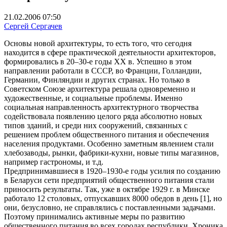
21.02.2006 07:50
Сергей Сергачев
Основы новой архитектуры, то есть того, что сегодня
находится в сфере практической деятельности архитекторов,
формировались в 20–30-е годы XX в. Успешно в этом
направлении работали в СССР, во Франции, Голландии,
Германии, Финляндии и других странах. Но только в
Советском Союзе архитектура решала одновременно и
художественные, и социальные проблемы. Именно
социальная направленность архитектурного творчества
содействовала появлению целого ряда абсолютно новых
типов зданий, и среди них сооружений, связанных с
решением проблем общественного питания и обеспечения
населения продуктами. Особенно заметным явлением стали
хлебозаводы, рынки, фабрики-кухни, новые типы магазинов,
например гастрономы, и т.д.
Предпринимавшиеся в 1920–1930-е годы усилия по созданию
в Беларуси сети предприятий общественного питания стали
приносить результаты. Так, уже в октябре 1929 г. в Минске
работало 12 столовых, отпускавших 8000 обедов в день [1], но
они, безусловно, не справлялись с поставленными задачами.
Поэтому принимались активные меры по развитию
общественного питания во всех городах республики. Хроника