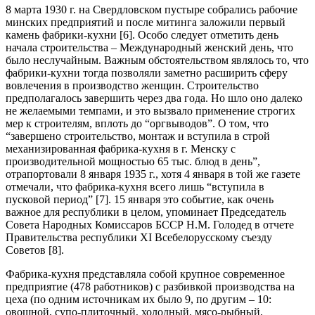
8 марта 1930 г. на Свердловском пустыре собрались рабочие
минских предприятий и после митинга заложили первый
камень фабрики-кухни [6]. Особо следует отметить день
начала строительства – Международный женский день, что
было неслучайным. Важным обстоятельством являлось то, что
фабрики-кухни тогда позволяли заметно расширить сферу
вовлечения в производство женщин. Строительство
предполагалось завершить через два года. Но шло оно далеко
не желаемыми темпами, и это вызвало применение строгих
мер к строителям, вплоть до “оргвыводов”. О том, что
“завершено строительство, монтаж и вступила в строй
механизированная фабрика-кухня в г. Менску с
производительной мощностью 65 тыс. блюд в день”,
отрапортовали 8 января 1935 г., хотя 4 января в той же газете
отмечали, что фабрика-кухня всего лишь “вступила в
пусковой период” [7]. 15 января это событие, как очень
важное для республики в целом, упоминает Председатель
Совета Народных Комиссаров БССР Н.М. Голодед в отчете
Правительства республики ХІ Всебелорусскому съезду
Советов [8].
Фабрика-кухня представляла собой крупное современное
предприятие (478 работников) с разбивкой производства на
цеха (по одним источникам их было 9, по другим – 10:
овощной, супо-плиточный, холодный, мясо-рыбный,