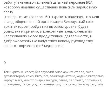
работу и немногочисленный штатный персонал БСА,
которому недавно существенно повысили заработную
плату.
В завершение хотелось бы выразить надежду, что XVIII
съезд общественной организации Белорусский союз
архитекторов пройдет на высоком уровне, будет
услышана и критика, и конкретные предложения по
налаживанию более продуктивной деятельности, и
доброжелательные напутствия новому руководству
нашего творческого объединения.
0
Теги:
критика
,
совет
,
белорусский союз архитекторов
,
союз
архитекторов
,
союз
,
бнту
,
бса
,
взаимодействие
,
кодекс
,
интервью
,
корбут
,
маса
,
минстройархитектуры
,
ответ
,
персонал
,
поручение
,
президент
,
редакция
,
рекомендации
,
рондель
,
руководство
,
сайт