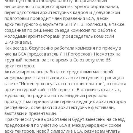
Большую плодотворную работу по организации
непрерывного процесса архитектурного образования,
переподготовки архитектурных кадров и довузовской
подготовки проводит член правления БСА, декан
архитектурного факультета БНТУ Г.В.Полянская, а также
созданная по решению съезда комиссия по работе с
молодыми архитекторами (председатель комиссии
В.Р.Рондель).
Как всегда, безупречно работала комиссия по приему в
члены БСА (председатель Л.Н.Погорелов). Несмотря на
трудный период, за это время в Союз вступило 65
архитекторов.
Активизировалась работа со средствами массовой
информации: стала выходить архитектурная страница в
газете "Инженер-консультант в строительстве", открылся
архитектурный сайт в Интернете. В различных газетах,
журналах, по радио и на телевидении регулярно
проходят материалы и интервью ведущих архитекторов
республики, освещаются архитектурные фестивали,
выставки и презентации.
Практически уже выработаны и будут вынесены на съезд
предложения по участию БСА в Международном союзе
архитекторов, новой символике БСА, размерам уплаты