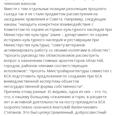
членских взносов.
Вместе с тем отдельные позиции резолюции прошлого
съезда так и не стали предметом рассмотрения на
заседаниях правления и Совета. Например, следующие
наказы: "наладить конкретное взаимодействие с
Комитетом по охране историко-культурного наследия при
Министерстве культуры" (ныне – департамент по охране
историко-культурного наследия и реставрации при
Министерстве культуры); "совету ветеранов
активизировать работу со своими коллегами в областях";
"просить руководство облисполкомов рассмотреть
вопрос о назначении главных архитекторов областей,
городов, районов членами соответствующих
исполкомов"; "просить Минстройархитектуры совместно с
БСА подготовить предложения по созданию при БСА
вневедомственной экспертизы объектов
негосударственной формы собственности".
Причины этому разные. И, видимо, одна из них – это то,
что, к нашему большому сожалению и горю, в расцвете
лет и активной деятельности на посту президента БСА
скоропостижно скончался Анатолий Валентинович
Степанов. Это был целеустремленный, добросовестный