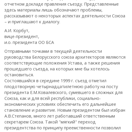
отчетном докладе правления съезду. Представленные
здесь материалы лишь обозначают проблемы,
рассказывают о некоторых аспектах деятельности Союза
– и приглашают к диалогу.
А.И. Корбут,
вице-президент,
и.о. президента ОО БСА
Отправными точками в текущей деятельности
руководства Белорусского союза архитекторов являются
соответствующие положения Устава, а также решения
прошедшего съезда, на которых мне бы хотелось
остановиться.
Состоявшийся в середине 1999 г. съезд отметил
плодотворную четырнадцатилетнюю работу на посту
президента Е.М.Ковалевского, сумевшего в сложных для
Союза, как и для всей республики, социально-
экономических условиях обеспечить его дальнейшее
становление и развитие. Новым президентом был избран
А.В.Степанов, много лет работавший ответственным
секретарем Союза. Такой "мягкий" переход
президентства по принципу преемственности позволил