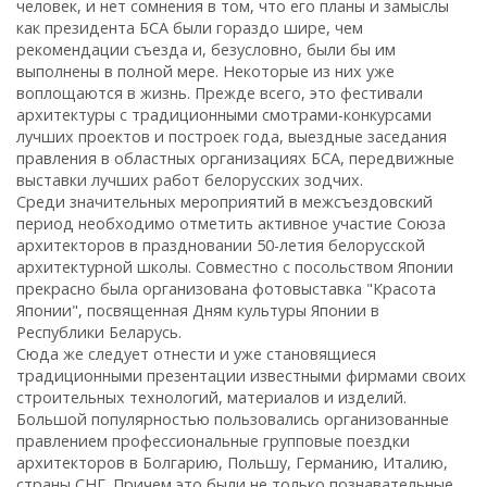
человек, и нет сомнения в том, что его планы и замыслы
как президента БСА были гораздо шире, чем
рекомендации съезда и, безусловно, были бы им
выполнены в полной мере. Некоторые из них уже
воплощаются в жизнь. Прежде всего, это фестивали
архитектуры с традиционными смотрами-конкурсами
лучших проектов и построек года, выездные заседания
правления в областных организациях БСА, передвижные
выставки лучших работ белорусских зодчих.
Среди значительных мероприятий в межсъездовский
период необходимо отметить активное участие Союза
архитекторов в праздновании 50-летия белорусской
архитектурной школы. Совместно с посольством Японии
прекрасно была организована фотовыставка "Красота
Японии", посвященная Дням культуры Японии в
Республики Беларусь.
Сюда же следует отнести и уже становящиеся
традиционными презентации известными фирмами своих
строительных технологий, материалов и изделий.
Большой популярностью пользовались организованные
правлением профессиональные групповые поездки
архитекторов в Болгарию, Польшу, Германию, Италию,
страны СНГ. Причем это были не только познавательные