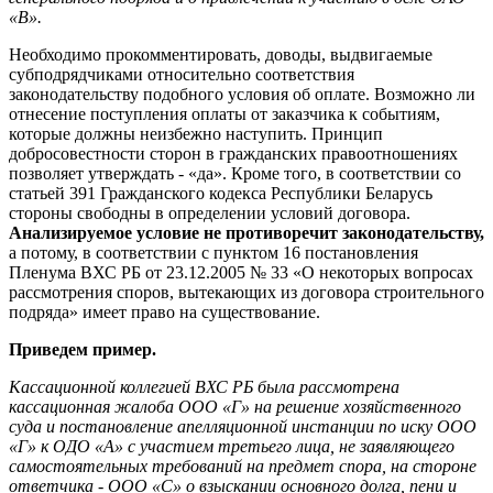
«В».
Необходимо прокомментировать, доводы, выдвигаемые
субподрядчиками относительно соответствия
законодательству подобного условия об оплате. Возможно ли
отнесение поступления оплаты от заказчика к событиям,
которые должны неизбежно наступить. Принцип
добросовестности сторон в гражданских правоотношениях
позволяет утверждать - «да». Кроме того, в соответствии со
статьей 391 Гражданского кодекса Республики Беларусь
стороны свободны в определении условий договора.
Анализируемое условие не противоречит законодательству,
а потому, в соответствии с пунктом 16 постановления
Пленума ВХС РБ от 23.12.2005 № 33 «О некоторых вопросах
рассмотрения споров, вытекающих из договора строительного
подряда» имеет право на существование.
Приведем пример.
Кассационной коллегией ВХС РБ была рассмотрена
кассационная жалоба ООО «Г» на решение хозяйственного
суда и постановление апелляционной инстанции по иску ООО
«Г» к ОДО «А» с участием третьего лица, не заявляющего
самостоятельных требований на предмет спора, на стороне
ответчика - ООО «С» о взыскании основного долга, пени и