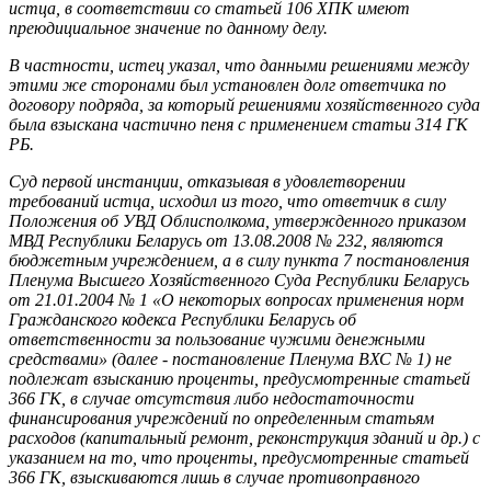
истца, в соответствии со статьей 106 ХПК имеют
преюдициальное значение по данному делу.
В частности, истец указал, что данными решениями между
этими же сторонами был установлен долг ответчика по
договору подряда, за который решениями хозяйственного суда
была взыскана частично пеня с применением статьи 314 ГК
РБ.
Суд первой инстанции, отказывая в удовлетворении
требований истца, исходил из того, что ответчик в силу
Положения об УВД Облисполкома, утвержденного приказом
МВД Республики Беларусь от 13.08.2008 № 232, являются
бюджетным учреждением, а в силу пункта 7 постановления
Пленума Высшего Хозяйственного Суда Республики Беларусь
от 21.01.2004 № 1 «О некоторых вопросах применения норм
Гражданского кодекса Республики Беларусь об
ответственности за пользование чужими денежными
средствами» (далее - постановление Пленума ВХС № 1) не
подлежат взысканию проценты, предусмотренные статьей
366 ГК, в случае отсутствия либо недостаточности
финансирования учреждений по определенным статьям
расходов (капитальный ремонт, реконструкция зданий и др.) с
указанием на то, что проценты, предусмотренные статьей
366 ГК, взыскиваются лишь в случае противоправного