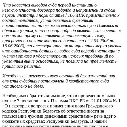
Что касается выводов суда первой инстанции о
незаключенности договора подряда и неприменении судом
первой инстанции норм статьей 106 ХПК применительно к
обстоятельствам, установленным судебными
постановлениями по делам хозяйственного суда Гомельской
области (о том, что договор подряда является заключенным,
долг по которому составляет установленную сумму,
просрочка по оплате которого составила с 24.04.2006 по
16.06.2008), то апелляционная инстанция правомерно указала,
что ошибочность данных выводов суда первой инстанции с
учетом отказа в удовлетворении исковых требований по
указанным выше основаниям, не повлияла на правильность
принятого решения.
Исходя из вышеизложенного оснований для изменений или
отмены судебных постановлений хозяйственного суда
установлено не было.
Необходимо обратить внимание, что в приведенном выше
пункте 7 постановления Пленума ВХС РБ от 21.01.2004 № 1
«О некоторых вопросах применения норм Гражданского
кодекса Республики Беларусь об ответственности за
пользование чужими денежными средствами» речь идет о
бюджетных средствах Республики Беларусь. В нашей
республике реализуется значительное число программ,