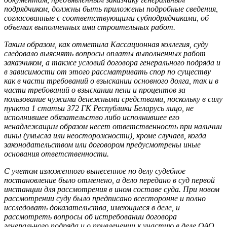
подрядчиком, должны быть приложены подробные сведения,
согласованные с соответствующими субподрядчиками, об
объемах выполненных ими строительных работ.
Таким образом, как отметила Кассационная коллегия, суду
следовало выяснять вопросы оплаты выполненных работ
заказчиком, а также условий договора генерального подряда и
в зависимости от этого рассматривать спор по существу
как в части требований о взыскании основного долга, так и в
части требований о взыскании пени и процентов за
пользование чужими денежными средствами, поскольку в силу
пункта 1 статьи 372 ГК Республики Беларусь лицо, не
исполнившее обязательство либо исполнившее его
ненадлежащим образом несет ответственность при наличии
вины (умысла или неосторожности), кроме случаев, когда
законодательством или договором предусмотрены иные
основания ответственности.
С учетом изложенного вынесенное по делу судебное
постановление было отменено, а дело передано в суд первой
инстанции для рассмотрения в ином составе суда. При новом
рассмотрении суду было предписано всесторонне и полно
исследовать доказательства, имеющиеся в деле, и
рассмотреть вопросы об истребовании договора
генерального подряда и о привлечении к участию в деле ОАО