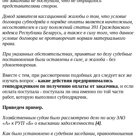
от заказчика не поступали, что не отрицалось
представителями сторон.
Довод заявителя кассационной жалобы о том, что условие
договора субподряда о порядке оплаты является ничтожным,
несостоятелен в силу положений статьи 391 Гражданского
кодекса Республики Беларусь, а также в силу того, что данное
условие договора не противоречит нормам материального
права.
При указанных обстоятельствах, принятые по делу судебные
постановления были оставлены в силе, а жалоба - без
удовлетворения.
Вместе с тем, при рассмотрении подобных дел следует все же
изучать вопрос -
какие действия предпринимались
генподрядчиком по получению оплаты от заказчика
, и если
оплата поступала - поступала ли она именно по той части
работ, которую выполнил субподрядчик.
Приведем пример.
Хозяйственным судом было рассмотрено дело по иску ЗАО
«А» к РУП «Б» о взыскании задолженности
[4]
.
Как было установлено в судебном заседании, правоотношения