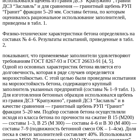
использовался щебень из гравия ДСЗ “Крапужино”, гравий
ДСЗ “Заславль” и для сравнения — гранитный щебень РУП
“Гранит” фракции 5–20 мм. Составы бетона, по которым
оценивалось рациональное использование заполнителей,
приведены в табл. 1.
Физико-технические характеристики бетона определялись на
составах № 4–6. Результаты испытаний, приведенные в табл.
2,
показывают, что применяемые заполнители удовлетворяют
требованиям ГОСТ 8267-93 и ГОСТ 26633-91 [4, 5].
Одной из основных характеристик бетона является его
долговечность, которая в ряде случаев определяется
морозостойкостью. С этой целью были проведены испытания
на морозостойкость бетона, содержащего крупный
заполнитель указанных предприятий (составы № 1–9 табл. 1).
Для изготовления бетонных образцов использовался щебень
из гравия ДСЗ “Крапужино”, гравий ДСЗ “Заславль” и в
качестве сравнения — гранитный щебень РУП “Гранит”
фракции 5–20 мм. Подбор составов бетона осуществляли
исходя из класса бетона по прочности на сжатие В 15 (М200)
— составы 1–3, В 25 (М 300) — составы 4–6 и В 30 (М 400) —
составы 7–9 (подвижность бетонной смеси ОК – 1–4см). Доля
песка в смеси заполнителей составляет 40%. Использовался
цемент М500 Д0 производства ОАО “Красносельскцемент”.