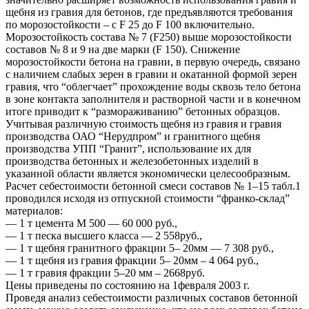
щебня из гравия для бетонов, где предъявляются требования
по морозостойкости – с F 25 до F 100 включительно.
Морозостойкость состава № 7 (F250) выше морозостойкости
составов № 8 и 9 на две марки (F 150). Снижение
морозостойкости бетона на гравии, в первую очередь, связано
с наличием слабых зерен в гравии и окатанной формой зерен
гравия, что “облегчает” прохождение воды сквозь тело бетона
в зоне контакта заполнителя и растворной части и в конечном
итоге приводит к “размораживанию” бетонных образцов.
Учитывая различную стоимость щебня из гравия и гравия
производства ОАО “Нерудпром” и гранитного щебня
производства УПП “Гранит”, использование их для
производства бетонных и железобетонных изделий в
указанной области является экономически целесообразным.
Расчет себестоимости бетонной смеси составов № 1–15 табл.1
проводился исходя из отпускной стоимости “франко-склад”
материалов:
— 1 т цемента М 500 — 60 000 руб.,
— 1 т песка высшего класса — 2 558руб.,
— 1 т щебня гранитного фракции 5– 20мм — 7 308 руб.,
— 1 т щебня из гравия фракции 5– 20мм – 4 064 руб.,
— 1 т гравия фракции 5–20 мм – 2668руб.
Цены приведены по состоянию на 1февраля 2003 г.
Проведя анализ себестоимости различных составов бетонной