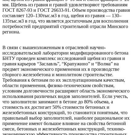
мм. Щебень из гравия и гравий удовлетворяют требованиям
ГОСТ 8267-93 и ГОСТ 26633-91. Объем производства гравия
составляет 120–130тыс.м3 в год, щебня из гравия — 130–
135тыс.м3 в год, что является достаточным для восполнения
потребностей предприятий строительной отрасли Минского
региона.
В связи с вышеизложенным в отраслевой научно-
исследовательской лаборатории модифицированного бетона
БНТУ проведен комплекс исследований щебня из гравия и
гравия карьеров “Заславль”, “Крапужино” и “Волма” на
предмет экономического применения их в производстве
сборного железобетона и монолитном строительстве.
Требования к бетонам по их эксплуатационным качествам,
области применения, физико-техническим свойствам,
условиям долговечности расширяют область экономического
использования различных видов заполнителей. Если учесть,
что заполнители занимают в бетоне до 80% объема, а
стоимость их достигает 50% стоимости бетонных и
железобетонных конструкций, то становится понятным, что
правильный выбор заполнителей, наиболее рациональное их
применение имеют большое влияние на свойства бетонной
смеси, бетонных и железобетонных конструкций, технико-
экономическую эффективность производства строительных