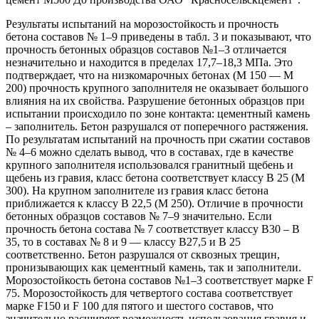
Результаты испытаний на морозостойкость и прочность
бетона составов № 1–9 приведены в табл. 3 и показывают, что
прочность бетонных образцов составов №1–3 отличается
незначительно и находится в пределах 17,7–18,3 МПа. Это
подтверждает, что на низкомарочных бетонах (М 150 — М
200) прочность крупного заполнителя не оказывает большого
влияния на их свойства. Разрушение бетонных образцов при
испытании происходило по зоне контакта: цементный камень
– заполнитель. Бетон разрушался от поперечного растяжения.
По результатам испытаний на прочность при сжатии составов
№ 4–6 можно сделать вывод, что в составах, где в качестве
крупного заполнителя использовался гранитный щебень и
щебень из гравия, класс бетона соответствует классу В 25 (М
300). На крупном заполнителе из гравия класс бетона
приближается к классу В 22,5 (М 250). Отличие в прочности
бетонных образцов составов № 7–9 значительно. Если
прочность бетона состава № 7 соответствует классу В30 – В
35, то в составах № 8 и 9 — классу В27,5 и В 25
соответственно. Бетон разрушался от сквозных трещин,
пронизывающих как цементный камень, так и заполнители.
Морозостойкость бетона составов №1–3 соответствует марке F
75. Морозостойкость для четвертого состава соответствует
марке F150 и F 100 для пятого и шестого составов, что
значительно расширяет возможность использования гравия и