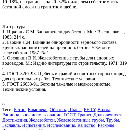
10–18%, на гравии— на 20–32% ниже, чем себестоимость
бетонной смеси на гранитном щебне.
Литература
1. Ицкович С.М. Заполнители для бетона. Мн.: Высш. школа,
1983. 214 с.
2. Бабкин Л.И. Влияние однородности зернового состава
крупных заполнителей на прочность бетона // Бетон и
железобетон. 1987. № 1.
3. Овсянкин В.И. Железобетонные трубы для напорных
водоводов. М.: Изд-во литературы по строительству, 1971. 319
с.
4. ГОСТ 8267-93. Щебень и гравий из плотных горных пород
для строительных работ. Технические условия.
5. ГОСТ 26633-91. Бетоны тяжелые и мелкозернистые.
Технические условия.
0
Теги:
Бетон
,
Комплекс
,
Область
,
Школа
,
БНТУ
,
Волма
,
Рациональное использование
,
ГОСТ
,
Гранит
,
Долговечность
,
Достижения
,
Железобетон
,
Железобетонные трубы
,
Трубы
,
Заславль
,
Испытания
,
Исследования
,
Качество
,
Расходы
,