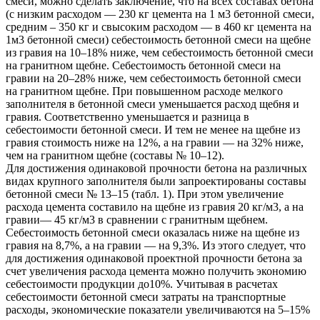
смеси, можно сделать заключение, что на всех составах бетона
(с низким расходом — 230 кг цемента на 1 м3 бетонной смеси,
средним – 350 кг и свысоким расходом — в 460 кг цемента на
1м3 бетонной смеси) себестоимость бетонной смеси на щебне
из гравия на 10–18% ниже, чем себестоимость бетонной смеси
на гранитном щебне. Себестоимость бетонной смеси на
гравии на 20–28% ниже, чем себестоимость бетонной смеси
на гранитном щебне. При повышенном расходе мелкого
заполнителя в бетонной смеси уменьшается расход щебня и
гравия. Соответственно уменьшается и разница в
себестоимости бетонной смеси. И тем не менее на щебне из
гравия стоимость ниже на 12%, а на гравии — на 32% ниже,
чем на гранитном щебне (составы № 10–12).
Для достижения одинаковой прочности бетона на различных
видах крупного заполнителя были запроектированы составы
бетонной смеси № 13–15 (табл. 1). При этом увеличение
расхода цемента составило на щебне из гравия 20 кг/м3, а на
гравии— 45 кг/м3 в сравнении с гранитным щебнем.
Себестоимость бетонной смеси оказалась ниже на щебне из
гравия на 8,7%, а на гравии — на 9,3%. Из этого следует, что
для достижения одинаковой проектной прочности бетона за
счет увеличения расхода цемента можно получить экономию
себестоимости продукции до10%. Учитывая в расчетах
себестоимости бетонной смеси затраты на транспортные
расходы, экономические показатели увеличиваются на 5–15%