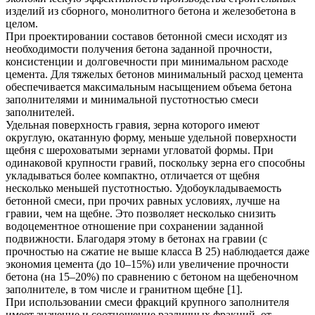
изделий из сборного, монолитного бетона и железобетона в
целом.
При проектировании составов бетонной смеси исходят из
необходимости получения бетона заданной прочности,
консистенции и долговечности при минимальном расходе
цемента. Для тяжелых бетонов минимальный расход цемента
обеспечивается максимальным насыщением объема бетона
заполнителями и минимальной пустотностью смеси
заполнителей.
Удельная поверхность гравия, зерна которого имеют
округлую, окатанную форму, меньше удельной поверхности
щебня с шероховатыми зернами угловатой формы. При
одинаковой крупности гравий, поскольку зерна его способны
укладываться более компактно, отличается от щебня
несколько меньшей пустотностью. Удобоукладываемость
бетонной смеси, при прочих равных условиях, лучше на
гравии, чем на щебне. Это позволяет несколько снизить
водоцементное отношение при сохранении заданной
подвижности. Благодаря этому в бетонах на гравии (с
прочностью на сжатие не выше класса В 25) наблюдается даже
экономия цемента (до 10–15%) или увеличение прочности
бетона (на 15–20%) по сравнению с бетоном на щебеночном
заполнителе, в том числе и гранитном щебне [1].
При использовании смеси фракций крупного заполнителя
имеет значение и соотношение различных фракций, от