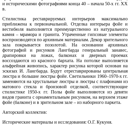
и историческими фотографиями конца 40 – начала 50-х гг. ХХ
в.
Стилистика реставрируемых интерьеров максимально
приближена к первоначальной. Отделка интерьера фойе и
вестибюля выполняется преимущественно из натурального
камня – мрамора и гранита. Утраченные гипсовые элементы
воспроизводятся по архивным материалам. Декор зрительного
зала покрывается позолотой. На основании архивных
фотографий и рисунков Лангбарда генеральный занавес,
драпировки на ложах, балконах и дверных проемах
воссоздаются из красного бархата. На потолке выполняется
альфрейная живопись, характер рисунка которой основан на
эскизах И. Лангбарда. Будут отреставрированы центральная
люстра и большие люстры фойе. Светильники 1960–1970-х гг.
заменяются на хрустальные люстры и люстры с плафонами из
матового стекла и бронзовой отделкой, соответствующие
стилистике 1950-х гг. Полы фойе выполняются из девяти
видов гранита с орнаментальным рисунком, на верхнем этаже
фойе (балконе) и в зрительном зале – из наборного паркета.
Авторский коллектив:
Исторические материалы и исследования: О.Г. Кукуня.