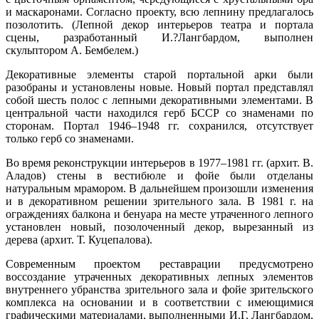
и маскаронами. Согласно проекту, всю лепнину предлагалось
позолотить. (Лепной декор интерьеров театра и портала
сцены, разработанный И.?Лангбардом, выполнен
скульптором А. Бембелем.)
Декоративные элементы старой портальной арки были
разобраны и установлены новые. Новый портал представлял
собой шесть полос с лепными декоративными элементами. В
центральной части находился герб БССР со знаменами по
сторонам. Портал 1946–1948 гг. сохранился, отсутствует
только герб со знаменами.
Во время реконструкции интерьеров в 1977–1981 гг. (архит. В.
Аладов) стены в вестибюле и фойе были отделаны
натуральным мрамором. В дальнейшем произошли изменения
и в декоративном решении зрительного зала. В 1981 г. на
ограждениях балкона и бенуара на месте утраченного лепного
установлен новый, позолоченный декор, вырезанный из
дерева (архит. Т. Куцепалова).
Современным проектом реставрации предусмотрено
воссоздание утраченных декоративных лепных элементов
внутреннего убранства зрительного зала и фойе зрительского
комплекса на основании и в соответствии с имеющимися
графическими материалами, выполненными И.Г. Лангбардом,