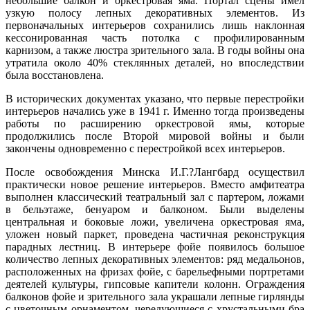
небольшие балкон и оркестровая яма. Портал сцены имел
узкую полосу лепных декоративных элементов. Из
первоначальных интерьеров сохранились лишь наклонная
кессонированная часть потолка с профилированным
карнизом, а также люстра зрительного зала. В годы войны она
утратила около 40% стеклянных деталей, но впоследствии
была восстановлена.
В исторических документах указано, что первые перестройки
интерьеров начались уже в 1941 г. Именно тогда произведены
работы по расширению оркестровой ямы, которые
продолжились после Второй мировой войны и были
закончены одновременно с перестройкой всех интерьеров.
После освобождения Минска И.Г.?Лангбард осуществил
практически новое решение интерьеров. Вместо амфитеатра
выполнен классический театральный зал с партером, ложами
в бельэтаже, бенуаром и балконом. Были выделены
центральная и боковые ложи, увеличена оркестровая яма,
уложен новый паркет, проведена частичная реконструкция
парадных лестниц. В интерьере фойе появилось большое
количество лепных декоративных элементов: ряд медальонов,
расположенных на фризах фойе, с барельефными портретами
деятелей культуры, гипсовые капители колонн. Ограждения
балконов фойе и зрительного зала украшали лепные гирлянды
с цветочным орнаментом, чередующиеся с хрустальными бра