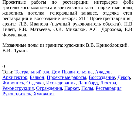
Проектные работы по реставрации интерьеров фойе
зрительского комплекса и зрительного зала – паркетные полы,
живопись потолка, генеральный занавес, отделка стен,
реставрация и воссоздание декора: УП “Проектреставрация”;
архит.: Л.В. Иванова (научный руководитель объекта), Н.В.
Гилеп, Е.В. Матвеева, О.В. Михалюк, А.С. Дорохова, Е.В.
Фомченков.
Мозаичные полы из гранита: художник В.В. Кривоблоцкий,
В.И. Лукин.
0
Теги:
Театральный зал
,
Дом Правительства
,
Аладов
,
Архитектор
,
Балкон
,
Проектные работы
,
Воссоздание
,
Декор
,
Живопись
,
Отделка
,
Исследования
,
Лангбард
,
Люстра
,
Реконструкция
,
Ограждения
,
Паркет
,
Полы
,
Реставрация
,
Руководитель
,
Художник