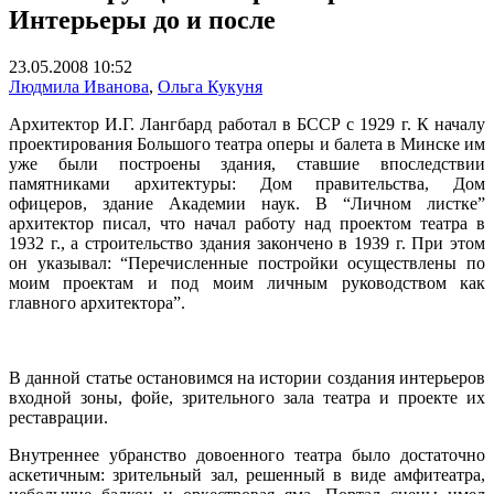
Интерьеры до и после
23.05.2008 10:52
Людмила Иванова
,
Ольга Кукуня
Архитектор И.Г. Лангбард работал в БССР с 1929 г. К началу
проектирования Большого театра оперы и балета в Минске им
уже были построены здания, ставшие впоследствии
памятниками архитектуры: Дом правительства, Дом
офицеров, здание Академии наук. В “Личном листке”
архитектор писал, что начал работу над проектом театра в
1932 г., а строительство здания закончено в 1939 г. При этом
он указывал: “Перечисленные постройки осуществлены по
моим проектам и под моим личным руководством как
главного архитектора”.
В данной статье остановимся на истории создания интерьеров
входной зоны, фойе, зрительного зала театра и проекте их
реставрации.
Внутреннее убранство довоенного театра было достаточно
аскетичным: зрительный зал, решенный в виде амфитеатра,