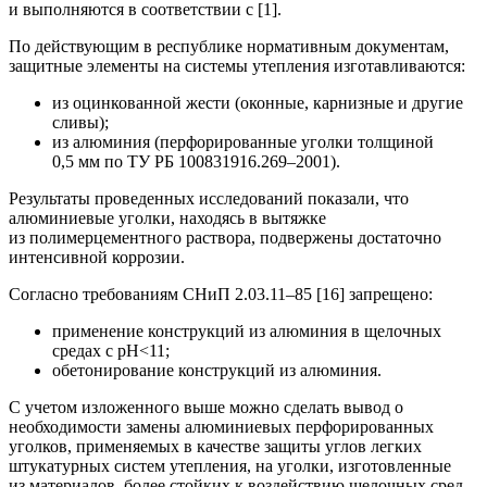
и выполняются в соответствии с [1].
По действующим в республике нормативным документам,
защитные элементы на системы утепления изготавливаются:
из оцинкованной жести (оконные, карнизные и другие
сливы);
из алюминия (перфорированные уголки толщиной
0,5 мм по ТУ РБ 100831916.269–2001).
Результаты проведенных исследований показали, что
алюминиевые уголки, находясь в вытяжке
из полимерцементного раствора, подвержены достаточно
интенсивной коррозии.
Согласно требованиям СНиП 2.03.11–85 [16] запрещено:
применение конструкций из алюминия в щелочных
средах с рН<11;
обетонирование конструкций из алюминия.
С учетом изложенного выше можно сделать вывод о
необходимости замены алюминиевых перфорированных
уголков, применяемых в качестве защиты углов легких
штукатурных систем утепления, на уголки, изготовленные
из материалов, более стойких к воздействию щелочных сред.