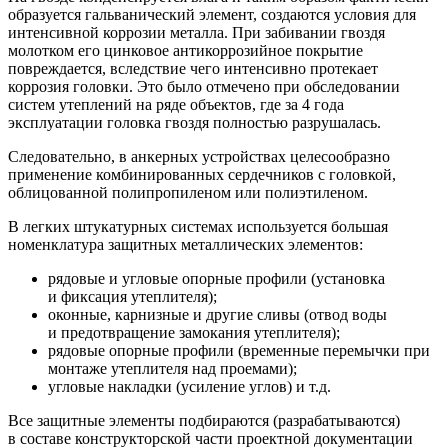
образуется гальванический элемент, создаются условия для
интенсивной коррозии металла. При забивании гвоздя
молотком его цинковое антикоррозийное покрытие
повреждается, вследствие чего интенсивно протекает
коррозия головки. Это было отмечено при обследовании
систем утеплений на ряде объектов, где за 4 года
эксплуатации головка гвоздя полностью разрушалась.
Следовательно, в анкерных устройствах целесообразно
применение комбинированных сердечников с головкой,
облицованной полипропиленом или полиэтиленом.
В легких штукатурных системах используется большая
номенклатура защитных металлических элементов:
рядовые и угловые опорные профили (установка
и фиксация утеплителя);
оконные, карнизные и другие сливы (отвод воды
и предотвращение замокания утеплителя);
рядовые опорные профили (временные перемычки при
монтаже утеплителя над проемами);
угловые накладки (усиление углов) и т.д.
Все защитные элементы подбираются (разрабатываются)
в составе конструкторской части проектной документации