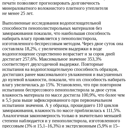
печати позволяют прогнозировать долговечность
минераловатного волокнистого плитного утеплителя
не менее 25 лет.
Выполненные исследования водопоглощательной
способности пенополистирольных материалов без
замораживания показали, что наибольшая способность
набирать влагу проявляется у пенополистирола,
изготовленного беспрессовым методом. Через двое суток она
составляла 18,2%, с увеличением выдержки в воде
водопоглощение существенно возрастает и за сорок дней
достигает 257,6%. Максимальное значение 353,3%
соответствует двухгодичной выдержке. Повторные
испытания на водопоглощательную способность образцов,
достигших ранее максимального увлажнения и высушенных
до нулевой влажности, показали, что их способность набирать
влагу увеличилась до 15%. Установлено, что при повторном
испытании беспрессового пенополистирола за двое суток
влажность материала по массе достигла 100,9%, что более чем
в 5,5 раза выше зафиксированного при первоначальном
испытании значения. А у образца, прошедшего 110 циклов
замораживания, влажность по массе приблизилась к 111,5%.
Аналогичная закономерность только в значительно меньшей
степени наблюдается и у пенополистирола, изготовленного
прессовым (3% и 15,1–16,3%) и экструзионным (5,9% и 15–