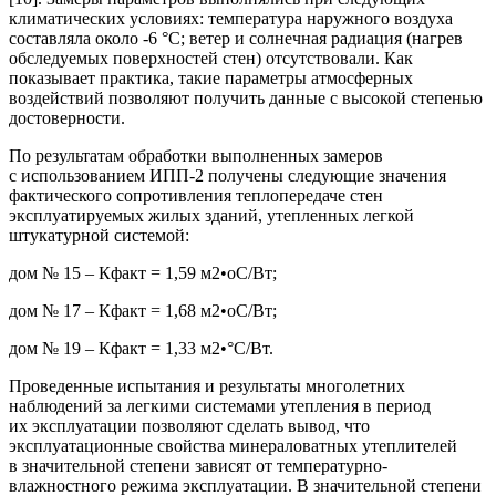
климатических условиях: температура наружного воздуха
составляла около -6 °С; ветер и солнечная радиация (нагрев
обследуемых поверхностей стен) отсутствовали. Как
показывает практика, такие параметры атмосферных
воздействий позволяют получить данные с высокой степенью
достоверности.
По результатам обработки выполненных замеров
с использованием ИПП-2 получены следующие значения
фактического сопротивления теплопередаче стен
эксплуатируемых жилых зданий, утепленных легкой
штукатурной системой:
дом № 15
– Кфакт = 1,59 м2•оС/Вт;
дом № 17
– Кфакт = 1,68 м2•оС/Вт;
дом № 19
– Кфакт = 1,33 м2•°С/Вт.
Проведенные испытания и результаты многолетних
наблюдений за легкими системами утепления в период
их эксплуатации позволяют сделать вывод, что
эксплуатационные свойства минераловатных утеплителей
в значительной степени зависят от температурно-
влажностного режима эксплуатации. В значительной степени