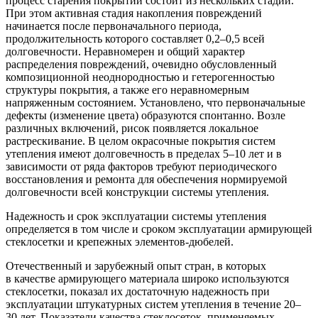
процесс старения покрытий состоит из нескольких стадий.
При этом активная стадия накопления повреждений
начинается после первоначального периода,
продолжительность которого составляет 0,2–0,5 всей
долговечности. Неравномерен и общий характер
распределения повреждений, очевидно обусловленный
композиционной неоднородностью и гетерогенностью
структуры покрытия, а также его неравномерным
напряженным состоянием. Установлено, что первоначальные
дефекты (изменение цвета) образуются спонтанно. Возле
различных включений, рисок появляется локальное
растрескивание. В целом окрасочные покрытия систем
утепления имеют долговечность в пределах 5–10 лет и в
зависимости от ряда факторов требуют периодического
восстановления и ремонта для обеспечения нормируемой
долговечности всей конструкции системы утепления.
Надежность и срок эксплуатации системы утепления
определяется в том числе и сроком эксплуатации армирующей
стеклосетки и крепежных элементов-дюбелей.
Отечественный и зарубежный опыт стран, в которых
в качестве армирующего материала широко используются
стеклосетки, показал их достаточную надежность при
эксплуатации штукатурных систем утепления в течение 20–
30 лет. Показатели качества стеклосеток, применяемых