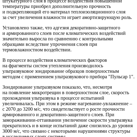
штукатурного слоя в процессе воздействия повышенной
температуры приобрел дополнительную прочность
и подкрепляющий его материал теплоизоляционного слоя
за счет увеличения влажности играет амортизирующую роль.
Установлено также, что адгезия декоративно-защитного
и армированного слоев после климатических воздействий
значительно выросла по сравнению с контрольными
образцами вследствие упрочнения слоев при
термовлажностном воздействии.
В процессе
воздействия климатических факторов
на фрагменты систем утепления производилось
ультразвуковое зондирование образцов поверхностным
методом с применением ультразвукового прибора "Пульсар 1".
Зондирование ультразвуком показало, что, несмотря
на появление микротрещин в поверхностном слое, скорость
прохождения ультразвука в процессе испытаний
увеличивалась. При этом в режиме нагревание-увлажнение –
с 2070 до 3200 м/с, что свидетельствует о росте прочности
армированного и декоративно-защитного слоев. При
замораживании-оттаивании увеличение скорости ультразвука
прекратилось и в конце испытаний
даже снизилось до уровня
3000 м/с, что связано с некоторыми нарушениями структуры
в исследуемых слоях системы.