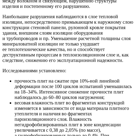
между волокном и связующим, нарушению структуры
изделия и постепенному его разрушению.
Наибольшие разрушения наблюдаются в слое тепловой
изоляции, непосредственно примыкающем к наружному слою
конструкции стеновой панели, рулонной кровле покрытия
здания, внешним слоям изоляции оборудования
и трубопроводов и пр. Уменьшение расчетной толщины слоя
минераловатной изоляции не только ухудшает
ее теплотехнические качества, но и способствует
деструктивным процессам в теплоизоляционном слое и, как
следствие, снижению его эксплуатационной надежности.
Исследованиями установлено:
прочность плит на сжатие при 10%-ной линейной
деформации после 100 циклов испытаний уменьшилась
на 18–34%. Интенсивное снижение прочности плит
наблюдалось до 60–80 циклов нагружения;
весовая влажность плит во фрагментах конструкций
изменяется в зависимости от вида материала плитного
утеплителя и наличия во фрагментах
пароизоляционного слоя. Влажность
негидрофобизированных плит в зоне конденсации
увеличивается с 0,38 до 2,05% (по массе),
а гидрофобизированных только до 0,4%. При