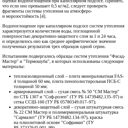
оценки водопоглощения при капиллярном подсосе. Принято,
что если оно превышает 0,5 кг/м2, следует проверить
фрагменты системы утепления
на
атмосферо-
и морозостойкость [4].
Водопоглощение при капиллярном подсосе систем утепления
характеризуется количеством воды, поглощенной
поверхностью декоративно-защитного слоя за 1 и 24 часа,
и определялось оно как среднее арифметическое значение
полученных результатов трех образцов одной серии.
Испытаниям подвергались образцы систем утепления "Фасад-
Мастер" и "Термошуба", в которых использованы следующие
материалы:
теплоизоляционный слой – плита минераловатная FAS-
4 толщиной 60 мм, плита пенополистирольная ПСБ-С
толщиной 50 мм;
армированный слой – сухая смесь № 50 "СМ Мастер"
по СТБ 1307 и "Соф-ролеп" (ТУ РБ 14739482.135–97) и
сетка ССШ-160 (ТУ РБ 05780349.017–97);
декоративно-защитный слой – сухая штукатурная смесь
№ 22 СМ Мастер и полимерминеральная штукатурка
"Сармалит" (ТУ РБ 14739482.134–97), краска
на плиолитовой основе "Софрамап" (ТУ
РБ 37337645.001–99).