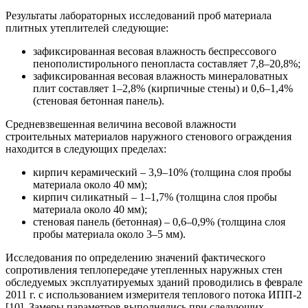
Результаты лабораторных исследований проб материала
плитных утеплителей следующие:
зафиксированная весовая влажность беспрессового
пенополистирольного пенопласта составляет 7,8–20,8%;
зафиксированная весовая влажность минераловатных
плит составляет 1–2,8% (кирпичные стены) и 0,6–1,4%
(стеновая бетонная панель).
Средневзвешенная величина весовой влажности
строительных материалов наружного стенового ограждения
находится в следующих пределах:
кирпич керамический – 3,9–10% (толщина слоя пробы
материала около 40 мм);
кирпич силикатный – 1–1,7% (толщина слоя пробы
материала около 40 мм);
стеновая панель (бетонная) – 0,6–0,9% (толщина слоя
пробы материала около 3–5 мм).
Исследования по определению значений фактического
сопротивления теплопередаче утепленных наружных стен
обследуемых эксплуатируемых зданий проводились в феврале
2011 г. с использованием измерителя теплового потока ИПП-2
[10]. Замеры параметров выполнялись при следующих