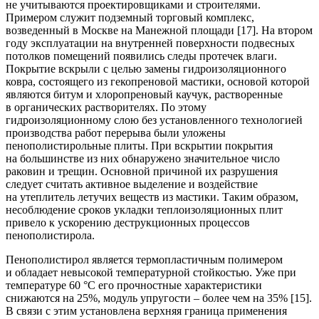
не учитываются проектировщиками и строителями.
Примером служит подземный торговый комплекс,
возведенный в Москве на Манежной площади [17]. На втором
году эксплуатации на внутренней поверхности подвесных
потолков помещений появились следы протечек влаги.
Покрытие вскрыли с целью замены гидроизоляционного
ковра, состоящего из гекопреновой мастики, основой которой
являются битум и хлоропреновый каучук, растворенные
в органических растворителях. По этому
гидроизоляционному слою без установленного технологией
производства работ перерыва были уложены
пенополистирольные плиты. При вскрытии покрытия
на большинстве из них обнаружено значительное число
раковин и трещин. Основной причиной их разрушения
следует считать активное выделение и воздействие
на утеплитель летучих веществ из мастики. Таким образом,
несоблюдение сроков укладки теплоизоляционных плит
привело к ускорению деструкционных процессов
пенополистирола.
Пенополистирол является термопластичным полимером
и обладает невысокой температурной стойкостью. Уже при
температуре 60 °С его прочностные характеристики
снижаются на 25%, модуль упругости – более чем на 35% [15].
В связи с этим установлена верхняя граница применения