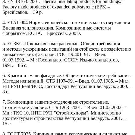
3. EN 13163: 2001. Thermal insulating products for buildings. –
Factory made products of expanded polystyrene (EPS) –
Specification. – 39 p.
4. ЕТАГ 004 Нормы европейского технического утверждения
Внешняя теплоизоляция. Композиционные системы
с обрызгом. ЕОТА. – Брюссель, 200D.
5. ЕСЗКС. Покрытия лакокрасочные. Общие требования
и методы ускоренных испытаний на стойкость к воздействию
климатических факторов: ГОСТ 9.401–91. – Введ.
01.07.1992. – М.: Госстандарт СССР: Изд-во стандартов,
1991. – 86 с.
6. Краски и эмали фасадные. Общие технические требования.
Методы испытаний: СТБ 1197–99. – Введ. 01.07.1985. – Мн.:
НП РУП БелГИСС, Госстандарт Республики Беларусь, 2000. –
8 с.
7. Композиции защитно-отделочные строительные.
Технические условия: СТБ 1263–2001. – Введ. 01.02.2002. –
Мн.: ТКС 10, НПП РУП "Стройтехнорм", Министерство
архитектуры и строительства Республики Беларусь, 2001. –
15 с.
8. ГОСТ 7025. Кирпич и камни керамические и силикатные.