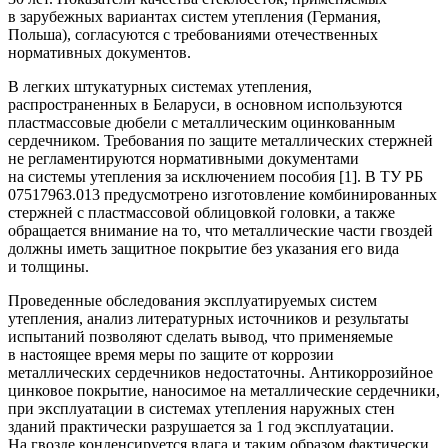
в зарубежных вариантах систем утепления (Германия,
Польша), согласуются с требованиями отечественных
нормативных документов.
В легких штукатурных системах утепления,
распространенных в Беларуси, в основном используются
пластмассовые дюбели с металлическим оцинкованным
сердечником. Требования по защите металлических стержней
не регламентируются нормативными документами
на системы утепления за исключением пособия [1]. В ТУ РБ
07517963.013 предусмотрено изготовление комбинированных
стержней с пластмассовой облицовкой головки, а также
обращается внимание на то, что металлические части гвоздей
должны иметь защитное покрытие без указания его вида
и толщины.
Проведенные обследования эксплуатируемых систем
утепления, анализ литературных источников и результаты
испытаний позволяют сделать вывод, что применяемые
в настоящее время меры по защите от коррозии
металлических сердечников недостаточны. Антикоррозийное
цинковое покрытие, наносимое на металлические сердечники,
при эксплуатации в системах утепления наружных стен
зданий практически разрушается за 1 год эксплуатации.
На гвозде конденсируется влага и таким образом фактически