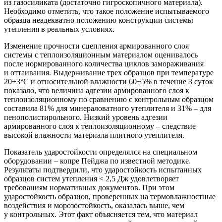
из газосиликата (достаточно гигроскопичного материала).
Необходимо отметить, что такое положение испытываемого
образца неадекватно положению конструкции системы
утепления в реальных условиях.
Изменение прочности сцепления армированного слоя
системы с теплоизоляционным материалом оценивалось
после нормированного количества циклов замораживания
и оттаивания. Выдерживание трех образцов при температуре
20±3°С и относительной влажности 60±5% в течение 3 суток
показало, что величина адгезии армированного слоя к
теплоизоляционному по сравнению с контрольным образцом
составила 81% для минераловатного утеплителя и 31% – для
пенополистирольного. Низкий уровень адгезии
армированного слоя к теплоизоляционному – следствие
высокой влажности материала плитного утеплителя.
Показатель ударостойкости определялся на специальном
оборудовании – копре Пейджа по известной методике.
Результаты подтвердили, что ударостойкость испытанных
образцов систем утепления < 2,5 Дж удовлетворяет
требованиям нормативных документов. При этом
ударостойкость образцов, проверенных на термовлажностные
воздействия и морозостойкость, оказалась выше, чем
у контрольных. Этот факт объясняется тем, что материал