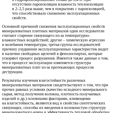
отсутствии пароизоляции влажность теплоизоляции
в 2–2,5 раза выше, чем в покрытиях с пароизоляцией,
что способствовало снижению эксплуатационных
свойств.
Основной причиной снижения эксплуатационных свойств
минераловатных плитных материалов одни исследователи
считают старение связующего из-за температурно-
влажностных воздействий; другие – химическую агрессию
и колебания температуры; третья группа исследователей
причину ухудшения эксплуатационных характеристик видит
в наличии свободных щелочей в фенолоспиртах, которые
ускоряют процесс разрушения. Имеются также данные о том,
что в процессе эксплуатации изменяется структура
минераловатных плит из-за протекающих процессов
деструкции.
Результаты изучения влагостойкости различных
минераловатных материалов свидетельствуют о том, что при
прочих равных условиях (качество исходного минерального
сырья, метод получения волокна, плотность получаемых
изделий и др.) основными факторами, влияющими
на влагостойкость, являются вид и свойства синтетических
связующих, способы их введения в волокнистую структуру
минераловатного ковра и эффективность тепловой обработки.