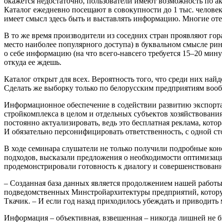
окажется недостаточно, пользователи имеют возможность по а
Каталог ежедневно посещают в совокупности до 1 тыс. челове
имеет смысл здесь быть и выставлять информацию. Многие отече
В то же время производители из соседних стран проявляют гор
место наиболее популярного доступа) в буквальном смысле рин
о себе информацию (на что всего-навсего требуется 15–20 минут
откуда ее ждешь.
Каталог открыт для всех. Вероятность того, что среди них на
Сделать же выборку только по белорусским предприятиям воо
Информационное обеспечение в содействии развитию экспорта 
стройкомплекса в целом и отдельных субъектов хозяйствован
постоянно актуализировать, ведь это бесплатная реклама, кото
И обязательно персонифицировать ответственность, с одной ст
В ходе семинара слушатели не только получили подробные кон
подходов, высказали предложения о необходимости оптимизации
продемонстрировали готовность к диалогу и совершенствованию
– Созданная база данных является продолжением нашей работ
подведомственных Минстройархитектуры предприятий, которую
Ткачик. – И если год назад приходилось убеждать и приводить
Информация – объективная, взвешенная – никогда лишней не бы