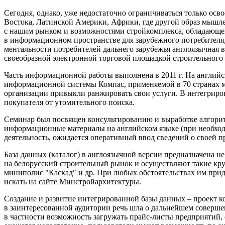
Сегодня, однако, уже недостаточно ограничиваться только ос
Востока, Латинской Америки, Африки, где другой образ мышлен
с нашим рынком и возможностями стройкомплекса, обладающе
в информационном пространстве для зарубежного потребителя,
ментальности потребителей дальнего зарубежья англоязычная
своеобразной электронной торговой площадкой строительного 
Часть информационной работы выполнена в 2011 г. На англий
информационной системы Компас, применяемой в 70 странах ми
организации привыкли ранжировать свои услуги. В интегриро
покупателя от утомительного поиска.
Семинар был посвящен консультированию и выработке алгоритм
информационные материалы на английском языке (при необходи
деятельность, ожидается оперативный ввод сведений о своей п
База данных (каталог) в англоязычной версии предназначена н
на белорусский строительный рынок и осуществляют такие кр
миниполис "Каскад" и др. При любых обстоятельствах им прид
искать на сайте Минстройархитектуры.
Создание и развитие интегрированной базы данных – проект ко
в заинтересованной аудитории речь шла о дальнейшем соверше
в частности возможность загружать прайс-листы предприятий, 