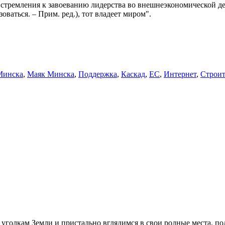
стремления к завоеванию лидерства во внешнеэкономической де
зоваться. –
Прим. ред.
), тот владеет миром".
Минска
,
Маяк Минска
,
Поддержка
,
Каскад
,
ЕС
,
Интернет
,
Строит
уголкам Земли и пристально вглядимся в свои родные места, по