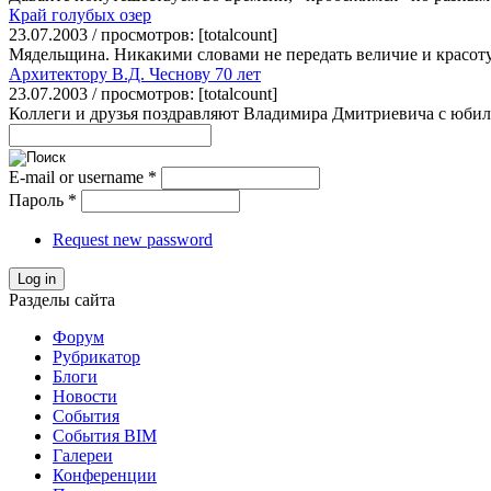
Край голубых озер
23.07.2003 / просмотров: [totalcount]
Мядельщина. Никакими словами не передать величие и красоту 
Архитектору В.Д. Чеснову 70 лет
23.07.2003 / просмотров: [totalcount]
Коллеги и друзья поздравляют Владимира Дмитриевича с юбилеем
E-mail or username
*
Пароль
*
Request new password
Log in
Разделы сайта
Форум
Рубрикатор
Блоги
Новости
События
События BIM
Галереи
Конференции