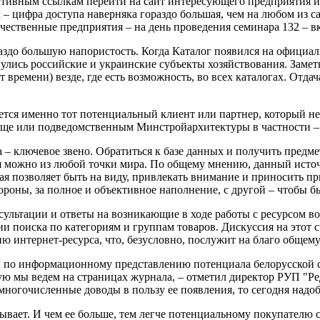
ктивным ссылкам перейти на сайт интересующего предприятия ил
к – цифра доступа наверняка гораздо большая, чем на любом из
ственные предприятия – на день проведения семинара 132 – вклю
аздо большую напористость. Когда Каталог появился на официал
улись российские и украинские субъекты хозяйствования. Замет
 времени) везде, где есть возможность, во всех каталогах. Отдач
йдется именно тот потенциальный клиент или партнер, который н
бще или подведомственным Минстройархитектуры в частности –
– ключевое звено. Обратиться к базе данных и получить предме
ия можно из любой точки мира. По общему мнению, данный исто
рая позволяет быть на виду, привлекать внимание и приносить п
ороны, за полное и объективное наполнение, с другой – чтобы 
сультации и ответы на возникающие в ходе работы с ресурсом в
 поиска по категориям и группам товаров. Дискуссия на этот с
 интернет-ресурса, что, безусловно, послужит на благо общему
ы по информационному представлению потенциала белорусской 
 мы ведем на страницах журнала, – отметил директор РУП "Ре
 многочисленные доводы в пользу ее появления, то сегодня надо
вает. И чем ее больше, тем легче потенциальному покупателю со