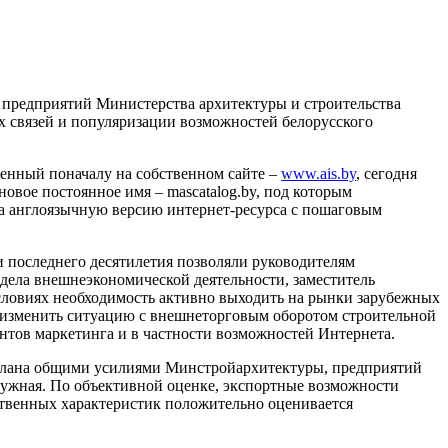
 предприятий Министерства архитектуры и строительства
 связей и популяризации возможностей белорусского
щенный поначалу на собственном сайте –
www.ais.by
, сегодня
 новое постоянное имя – mascatalog.by, под которым
ра англоязычную версию интернет-ресурса с пошаговым
 последнего десятилетия позволяли руководителям
тдела внешнеэкономической деятельности, заместитель
словиях необходимость активно выходить на рынки зарубежных
е изменить ситуацию с внешнеторговым оборотом строительной
нтов маркетинга и в частности возможностей Интернета.
оделана общими усилиями Минстройархитектуры, предприятий
 нужная. По объективной оценке, экспортные возможности
ественных характеристик положительно оценивается