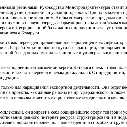
военными регионами. Руководство Минстройархитектуры ставит 
ия, другие требования и условия торговли. При их освоении пр
го хорошим производством. Чтобы коммерческие предложения п
 их нужно в первую очередь сформулировать на английском языке
 версия интегрированной базы данных продукции и услуг предп
комплекса Беларуси.
ский язык переведен привычный для европейцев классификатор 
ра. Разработчики пошли по пути его адаптации, одновременно 
ванной базе данных нужны лаконичные и универсальные описани
а заполнения англоязычной версии Каталога с тем, чтобы польз
мости заказать перевод в редакции журнала). От предприятий,
родукции.
е только для наращивания экспортной деятельности. Она будет в
упные проекты, как
жилые районы на пр. Дзержинского, а также
ется использовать местные строительные материалы и изделия. 
мплексный, он вбирает в себя обширнейшую сферу товаров и усл
нствовании данного интернет-ресурса, структурировании в пода
созданы дополнительные поля для сведений о способах отгрузки 