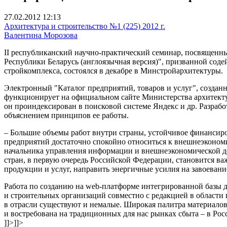
27.02.2012 12:13
Архитектура и строительство №1 (225) 2012 г.
Валентина Морозова
II республиканский научно-практический семинар, посвященн
Республики Беларусь (англоязычная версия)", призванной со
стройкомплекса, состоялся в декабре в Минстройархитектуры.
Электронный "Каталог предприятий, товаров и услуг", создан
функционирует на официальном сайте Министерства архитекту
он проиндексирован в поисковой системе Яндекс и др. Разра
объяснением принципов ее работы.
– Большие объемы работ внутри страны, устойчивое финансиро
предприятий достаточно спокойно относиться к внешнеэкономич
начальника управления информации и внешнеэкономической д
стран, в первую очередь Российской Федерации, становится в
продукции и услуг, направить энергичные усилия на завоева
Работа по созданию на web-платформе интегрированной базы 
и строительных организаций совместно с редакцией в области
в отрасли существуют и немалые. Широкая палитра материалов
и востребована на традиционных для нас рынках сбыта – в Рос
]]>
]]>