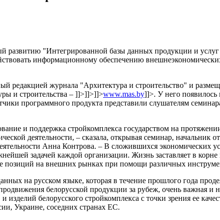
ый развитию "Интегрированной базы данных продукции и услуг
действовать информационному обеспечению внешнеэкономических
ный редакцией журнала "Архитектура и строительство" и разме
ры и строительства –
]]>
]]>
]]>
www.mas.by
]]>
. У него появилось
ботчики программного продукта представили слушателям семина
вание и поддержка стройкомплекса государством на протяжении
еской деятельности, – сказала, открывая семинар, начальник о
еятельности
Анна Контрова
. – В сложившихся экономических у
ажнейшей задачей каждой организации. Жизнь заставляет в корн
ние позиций на внешних рынках при помощи различных инструме
данных на русском языке, которая в течение прошлого года пр
 продвижения белорусской продукции за рубеж, очень важная и
 и изделий белорусского стройкомплекса с точки зрения ее кач
сии, Украине, соседних странах ЕС.