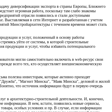
задачу диверсификации экспорта в страны Европы, Ближнего
едстоит огромная работа, поскольку там слабо знакомы
редприятий отрасли появились и стали доступными
. Выставляемая в сети Интернет и разработанная с учетом
риятий Минстройархитектуры с течением времени может стать
продукции и услуг, положенный в основу работы
стремясь уйти от системы, в которой строительные
я продукции и услуг, чтобы избавить потенциального
ователи могли самостоятельно включить в web-ресурс свои
 прежде всего тех, кто осуществляет внешнеэкономическую
есьма полезна инвесторам, которые активно приходят
 "Дружба", "Магнит Минска", "Маяк Минска", деловой и жилой
Понятно, что источник информации будут в первую очередь
уг в архитектурно-строительной деятельности. И, конечно,
че информации. В нем, кстати, появились новые сервисы,
товара, особых условиях и пр. В случае, если информации