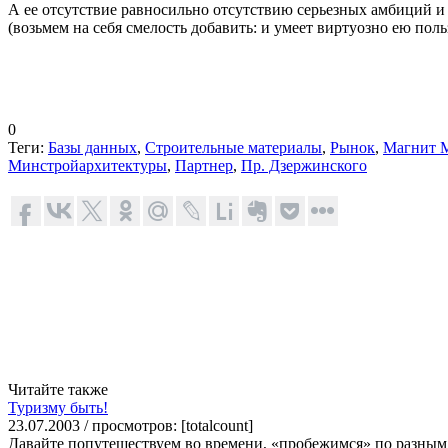
А ее отсутствие равносильно отсутствию
серьезных амбиций и 
(возьмем на себя смелость добавить: и умеет виртуозно ею поль
0
Теги:
Базы данных
,
Строительные материалы
,
Рынок
,
Магнит 
Минстройархитектуры
,
Партнер
,
Пр. Дзержинского
Читайте также
Туризму быть!
23.07.2003 / просмотров: [totalcount]
Давайте попутешествуем во времени, «пробежимся» по разным 