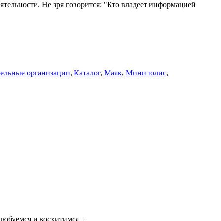
ятельности. Не зря говорится: "Кто владеет информацией
ельные организации
,
Каталог
,
Маяк
,
Миниполис
,
любуемся и восхитимся...