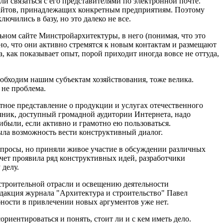
и связаться с его представителями по электронной почте.
 сайтов, принадлежащих конкретным предприятиям. Поэтому
чились в базу, но это далеко не все.
ьном сайте Минстройархитектуры, в него (понимая, что это
но, что они активно стремятся к новым контактам и размещают
а, как показывает опыт, порой приходит иногда вовсе не оттуда,
еобходим нашим субъектам хозяйствования, тоже велика.
 не проблема.
тное представление о продукции и услугах отечественного
чник, доступный громадной аудитории Интернета, надо
рибыли, если активно и грамотно ею пользоваться.
была возможность вести конструктивный диалог.
опросы, но приняли живое участие в обсуждении различных
чет проявила ряд конструктивных идей, разработчики
 делу.
строительной отрасли и освещению деятельности
дакция журнала "Архитектура и строительство" Павел
бности в привлечении новых аргументов уже нет.
риентироваться и понять, стоит ли и с кем иметь дело.